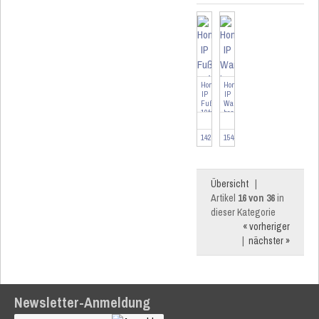
Homematic
Homematic
IP
IP
Fußbodenheizungsaktor
Wandthermostat
10fach/...
basic
-
HmIP-...
142981
154666
Übersicht
|
Artikel
16 von 36
in
dieser Kategorie
« vorheriger
|
nächster »
Newsletter-Anmeldung