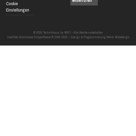
widerrufen
Cookie
Einstellungen
© 2026 Technikhaus by MSC • Alle Rechte vorbehalten
modified eCommerce Shopsoftware © 2009-2026 • Design & Programmierung Rehm Webdesign