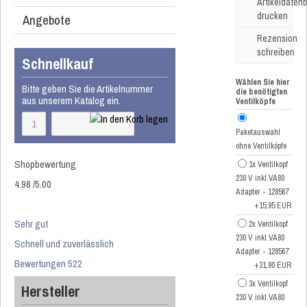
Artikeldatenb
drucken
Angebote
Rezension
schreiben
Schnellkauf
Wählen Sie hier
Bitte geben Sie die Artikelnummer
die benötigten
aus unserem Katalog ein.
Ventilköpfe
Paketauswahl
ohne Ventilköpfe
Shopbewertung
1x Ventilkopf
230 V inkl.VA80
4.98
/
5
.00
Adapter - 128567
+15,95 EUR
Sehr gut
2x Ventilkopf
230 V inkl.VA80
Schnell und zuverlässlich
Adapter - 128567
Bewertungen 522
+31,90 EUR
3x Ventilkopf
Hersteller
230 V inkl.VA80