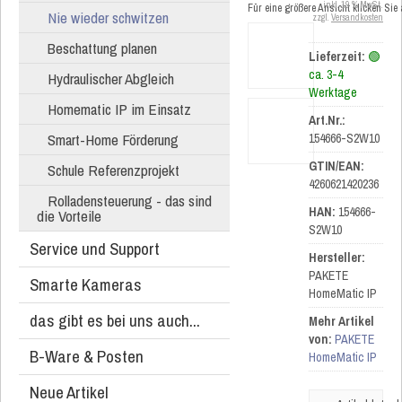
inkl. 19 % MwSt.
Für eine größere Ansicht klicken Sie
Nie wieder schwitzen
zzgl.
Versandkosten
Beschattung planen
Lieferzeit:
🟢
ca. 3-4
Hydraulischer Abgleich
Werktage
Homematic IP im Einsatz
Art.Nr.:
Smart-Home Förderung
154666-S2W10
GTIN/EAN:
Schule Referenzprojekt
4260621420236
Rolladensteuerung - das sind
HAN:
154666-
die Vorteile
S2W10
Service und Support
Hersteller:
PAKETE
Smarte Kameras
HomeMatic IP
das gibt es bei uns auch...
Mehr Artikel
von:
PAKETE
B-Ware & Posten
HomeMatic IP
Neue Artikel