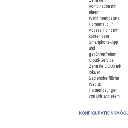
Zentrale in
Kombination mit
einem
Wandthermostat);
Homematic IP
Access Point mit
kostenloser
Smartphone-App
und
gebührenfreiem
Cloud-Service;
Zentrale CCU3 mit
lokaler
Bedienoberfläche
WebUI;
Partnerlösungen
von Drittanbietern.
KONFIGURATIONSMÖGL