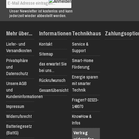
Unser Newsletter ist kostenlos und kann
jederzeit wieder abbestellt werden.
Mehr über...
Informationen
Technikhaus
Zahlungsoptio
Liefer- und
Kontakt
Service &
Versandkosten
Support
Sitemap
Privatsphäre
Smart-Home
das erwartet Sie
und
Förderung
bei uns...
Datenschutz
Energie sparen
Rückrufwunsch
Unsere AGB
mit smarter
und
Technik
Gesamtübersicht
Kundeninformationen
Fragen? 02323-
Impressum
148070
Widerrufsrecht
KnowHow &
Infos
Batteriegesetz
(BattG)
Vertrag