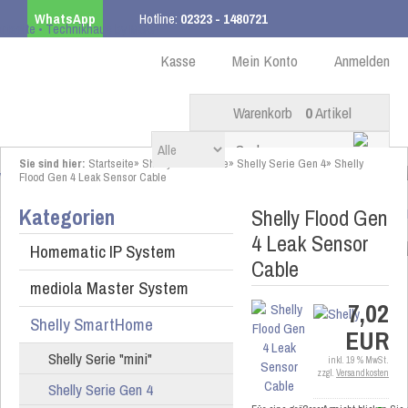
WhatsApp
Hotline:
02323 - 1480721
Kostenloser Versand
ab 99,00 € innerhalb DE
Kasse
Mein Konto
Anmelden
Warenkorb
0
Artikel
Sie sind hier:
Startseite
»
Shelly SmartHome
»
Shelly Serie Gen 4
»
Shelly
Flood Gen 4 Leak Sensor Cable
Kategorien
Shelly Flood Gen
4 Leak Sensor
Homematic IP System
Cable
mediola Master System
7,02
Shelly SmartHome
EUR
Shelly Serie "mini"
inkl. 19 % MwSt.
zzgl.
Versandkosten
Shelly Serie Gen 4