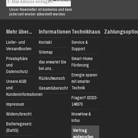
Unser Newsletter ist kostenlos und kann
jederzeit wieder abbestellt werden.
Mehr über...
Informationen
Technikhaus
Zahlungsoptio
Liefer- und
Kontakt
Service &
Versandkosten
Support
Sitemap
Privatsphäre
Smart-Home
das erwartet Sie
und
Förderung
bei uns...
Datenschutz
Energie sparen
Rückrufwunsch
Unsere AGB
mit smarter
und
Technik
Gesamtübersicht
Kundeninformationen
Fragen? 02323-
Impressum
148070
Widerrufsrecht
KnowHow &
Infos
Batteriegesetz
(BattG)
Vertrag
widerrufen