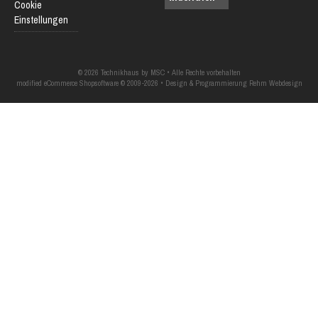
Cookie
Einstellungen
© 2026 Technikhaus by MSC • Alle Rechte vorbehalten
modified eCommerce Shopsoftware © 2009-2026 • Design & Programmierung Rehm Webdesign