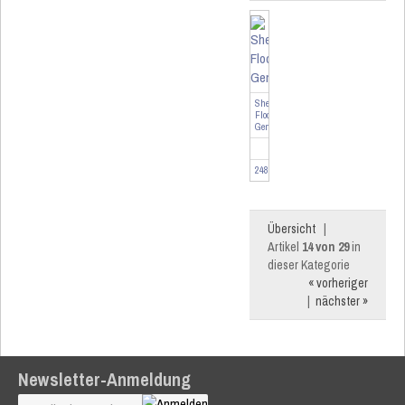
Shelly
Flood
Gen4
248619
Übersicht
|
Artikel
14 von 29
in
dieser Kategorie
« vorheriger
|
nächster »
Newsletter-Anmeldung