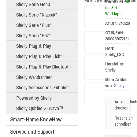
Für eine größere Ansicht klicken Sie
Lieferzeit:
🟢
Shelly Serie Gen3
ca. 3-4
Shelly Serie "Klassik"
Werktage
Art.Nr.:
248928
Shelly Serie "Plus"
GTIN/EAN:
Shelly Serie "Pro"
3800238072131
Shelly Plug & Play
HAN:
Shelly_LSC
Shelly Plug & Play Licht
Hersteller:
Shelly Plug & Play Bluetooth
Shelly
Shelly Wandrahmen
Mehr Artikel
von:
Shelly
Shelly Accessories Zubehör
Powered by Shelly
Artikeldatenb
Shelly Qubino Z-Wave™
drucken
Smart-Home KnowHow
Rezension
schreiben
Service und Support