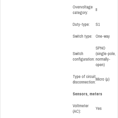
Overvoltage
II
category:
Duty-type:
S1
Switch type:
One-way
SPNO
Switch
(single-pole,
configuration:
normally-
open)
Type of circuit
Micro (µ)
disconnection:
Sensors, meters
Voltmeter
Yes
(AC):