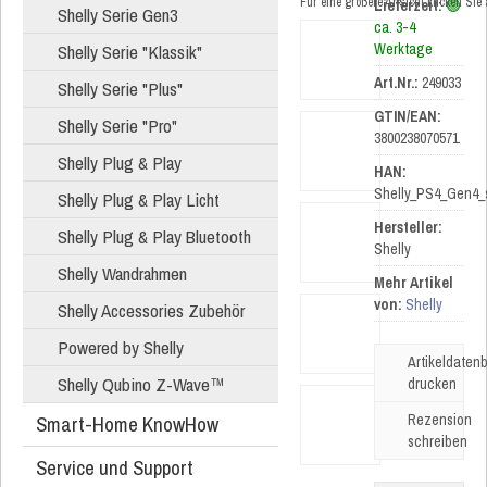
Für eine größere Ansicht klicken Sie
Lieferzeit:
🟢
Shelly Serie Gen3
ca. 3-4
Shelly Serie "Klassik"
Werktage
Art.Nr.:
249033
Shelly Serie "Plus"
GTIN/EAN:
Shelly Serie "Pro"
3800238070571
Shelly Plug & Play
HAN:
Shelly_PS4_Gen4_
Shelly Plug & Play Licht
Hersteller:
Shelly Plug & Play Bluetooth
Shelly
Shelly Wandrahmen
Mehr Artikel
von:
Shelly
Shelly Accessories Zubehör
Powered by Shelly
Artikeldatenb
Shelly Qubino Z-Wave™
drucken
Smart-Home KnowHow
Rezension
schreiben
Service und Support