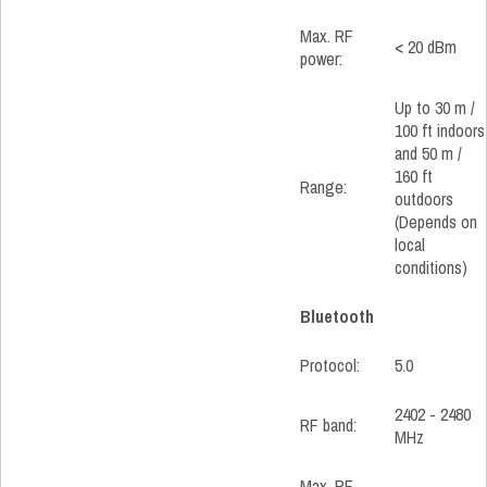
Max. RF
< 20 dBm
power:
Up to 30 m /
100 ft indoors
and 50 m /
160 ft
Range:
outdoors
(Depends on
local
conditions)
Bluetooth
Protocol:
5.0
2402 - 2480
RF band:
MHz
Max. RF