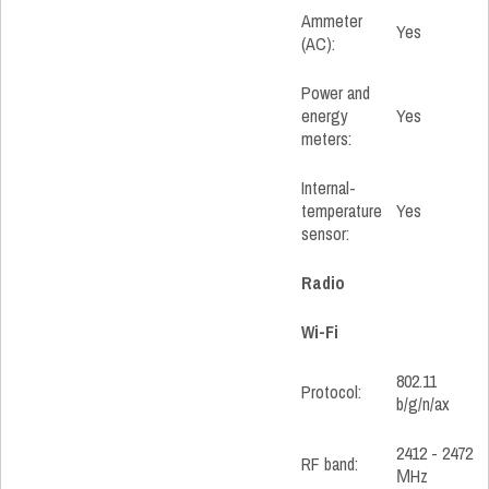
Ammeter
Yes
(AC):
Power and
energy
Yes
meters:
Internal-
temperature
Yes
sensor:
Radio
Wi-Fi
802.11
Protocol:
b/g/n/ax
2412 - 2472
RF band:
МHz