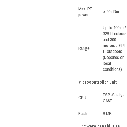
Max. RF
< 20 dBm
power:
Up to 100 m /
328 ft indoors
and 300
meters / 984
Range:
ft outdoors
(Depends on
local
conditions)
Microcontroller unit
ESP-Shelly-
CPU:
C68F
Flash:
8 MB
Firmware capabilities