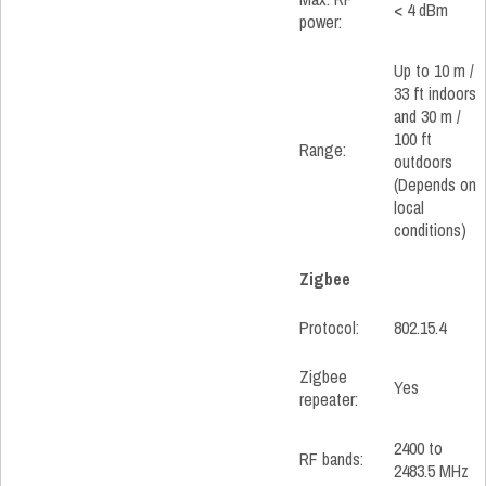
< 4 dBm
power:
Up to 10 m /
33 ft indoors
and 30 m /
100 ft
Range:
outdoors
(Depends on
local
conditions)
Zigbee
Protocol:
802.15.4
Zigbee
Yes
repeater:
2400 to
RF bands:
2483.5 MHz