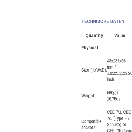
TECHNISCHE DATEN
Quantity
Value
Physical
43x237x56
mm /
Size (HxWxD):
1.69x9.33x2.2
inch
560g /
Weight:
19.75oz
CEE 7/1, CEE
7/3 (Type F /
Compatible
Schuko) or
sockets:
CEE 7/5 (Typ