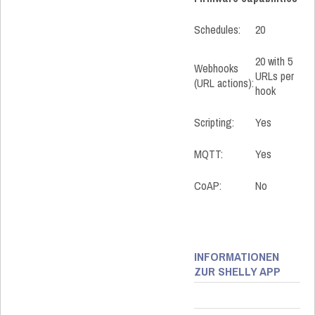
Schedules:
20
20 with 5
Webhooks
URLs per
(URL actions):
hook
Scripting:
Yes
MQTT:
Yes
CoAP:
No
INFORMATIONEN
ZUR SHELLY APP