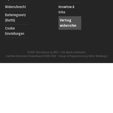
Widerrufsrecht
KnowHow &
Infos
Batteriegesetz
(BattG)
Vertrag
widerrufen
Cookie
Einstellungen
© 2026 Technikhaus by MSC • Alle Rechte vorbehalten
modified eCommerce Shopsoftware © 2009-2026 • Design & Programmierung Rehm Webdesign