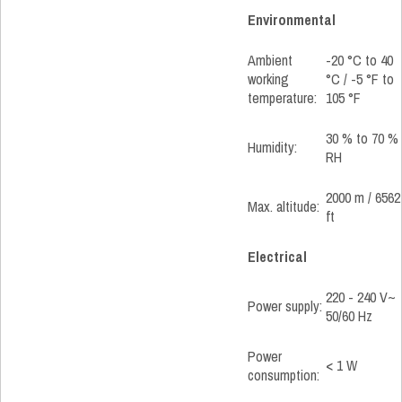
Environmental
Ambient
-20 °C to 40
working
°C / -5 °F to
temperature:
105 °F
30 % to 70 %
Humidity:
RH
2000 m / 6562
Max. altitude:
ft
Electrical
220 - 240 V~
Power supply:
50/60 Hz
Power
< 1 W
consumption: