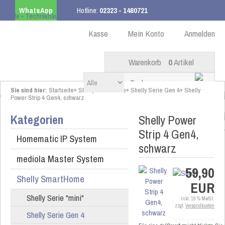
WhatsApp
Hotline:
02323 - 1480721
Kostenloser Versand
ab 99,00 € innerhalb DE
Kasse
Mein Konto
Anmelden
Warenkorb
0
Artikel
Sie sind hier:
Startseite
»
Shelly SmartHome
»
Shelly Serie Gen 4
»
Shelly
Power Strip 4 Gen4, schwarz
Kategorien
Shelly Power
Strip 4 Gen4,
Homematic IP System
schwarz
mediola Master System
59,90
Shelly SmartHome
EUR
Shelly Serie "mini"
inkl. 19 % MwSt.
zzgl.
Versandkosten
Shelly Serie Gen 4