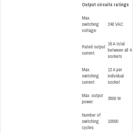
Output circuits ratings
Max.
switching
240 VAC
voltage:
16 A total
Rated output
between all 4
current:
sockets
Max.
12 A per
switching
individual
current:
socket
Max. output
3500 W
power:
Number of
switching
10000
cycles: