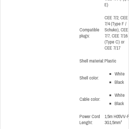
E)
CEE 7/2, CEE
7/4 (Type F /
Compatible
Schuko), CEE
plugs:
7/7, CEE 7/16
(Type C) or
CEE 7/17
Shell material:
Plastic
White
Shell color:
Black
White
Cable color:
Black
Power Cord
1,5m H05VV-
Lenght:
3G1,5mm²