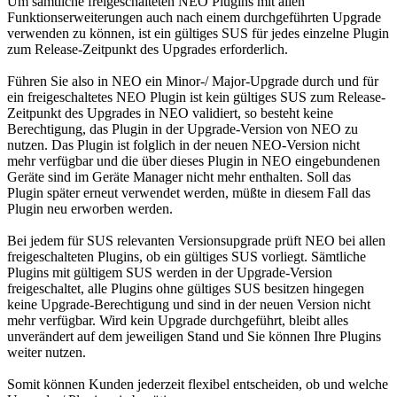
Um sämtliche freigeschalteten NEO Plugins mit allen
Funktionserweiterungen auch nach einem durchgeführten Upgrade
verwenden zu können, ist ein gültiges SUS für jedes einzelne Plugin
zum Release-Zeitpunkt des Upgrades erforderlich.
Führen Sie also in NEO ein Minor-/ Major-Upgrade durch und für
ein freigeschaltetes NEO Plugin ist kein gültiges SUS zum Release-
Zeitpunkt des Upgrades in NEO validiert, so besteht keine
Berechtigung, das Plugin in der Upgrade-Version von NEO zu
nutzen. Das Plugin ist folglich in der neuen NEO-Version nicht
mehr verfügbar und die über dieses Plugin in NEO eingebundenen
Geräte sind im Geräte Manager nicht mehr enthalten. Soll das
Plugin später erneut verwendet werden, müßte in diesem Fall das
Plugin neu erworben werden.
Bei jedem für SUS relevanten Versionsupgrade prüft NEO bei allen
freigeschalteten Plugins, ob ein gültiges SUS vorliegt. Sämtliche
Plugins mit gültigem SUS werden in der Upgrade-Version
freigeschaltet, alle Plugins ohne gültiges SUS besitzen hingegen
keine Upgrade-Berechtigung und sind in der neuen Version nicht
mehr verfügbar. Wird kein Upgrade durchgeführt, bleibt alles
unverändert auf dem jeweiligen Stand und Sie können Ihre Plugins
weiter nutzen.
Somit können Kunden jederzeit flexibel entscheiden, ob und welche