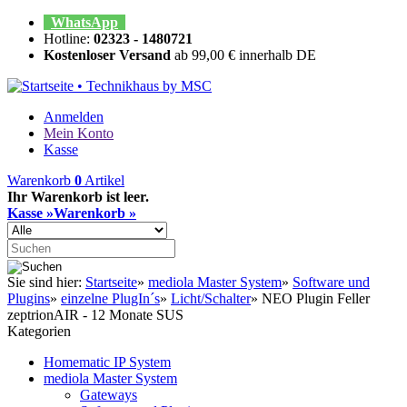
WhatsApp
Hotline:
02323 - 1480721
Kostenloser Versand
ab 99,00 € innerhalb DE
Anmelden
Mein Konto
Kasse
Warenkorb
0
Artikel
Ihr Warenkorb ist leer.
Kasse »
Warenkorb »
Sie sind hier:
Startseite
»
mediola Master System
»
Software und
Plugins
»
einzelne PlugIn´s
»
Licht/Schalter
»
NEO Plugin Feller
zeptrionAIR - 12 Monate SUS
Kategorien
Homematic IP System
mediola Master System
Gateways