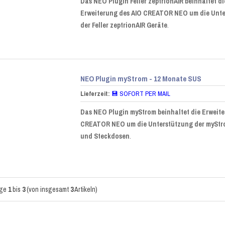
Das NEO Plugin Feller zeptrionAIR beinhaltet di
Erweiterung des AIO CREATOR NEO um die Unt
der Feller zeptrionAIR Geräte
.
NEO Plugin myStrom - 12 Monate SUS
Lieferzeit:
💾 SOFORT PER MAIL
Das NEO Plugin myStrom beinhaltet die Erweite
CREATOR NEO um die Unterstützung der mySt
und Steckdosen
.
ige
1
bis
3
(von insgesamt
3
Artikeln)