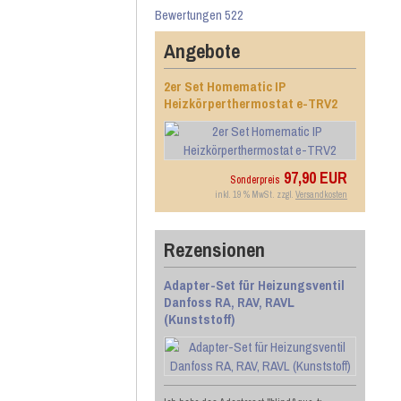
Bewertungen 522
Angebote
2er Set Homematic IP
Heizkörperthermostat e-TRV2
97,90 EUR
Sonderpreis
inkl. 19 % MwSt. zzgl.
Versandkosten
Rezensionen
Adapter-Set für Heizungsventil
Danfoss RA, RAV, RAVL
(Kunststoff)