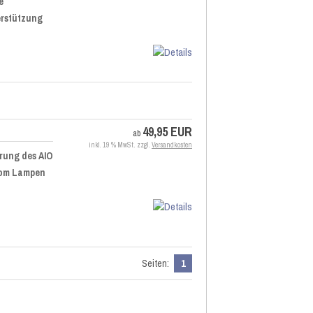
e
erstützung
49,95 EUR
ab
inkl. 19 % MwSt. zzgl.
Versandkosten
rung des AIO
rom Lampen
Seiten:
1