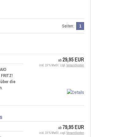
Seiten:
1
29,95 EUR
ab
inkl. 19 % MwSt. zzgl.
Versandkosten
 AIO
 FRITZ!
 über die
n
.
US
79,95 EUR
ab
inkl. 19 % MwSt. zzgl.
Versandkosten