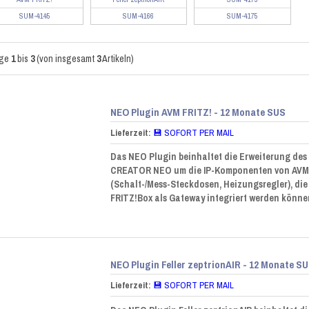
SUM-4145
SUM-4166
SUM-4175
ige
1
bis
3
(von insgesamt
3
Artikeln)
NEO Plugin AVM FRITZ! - 12 Monate SUS
Lieferzeit:
💾 SOFORT PER MAIL
Das NEO Plugin beinhaltet die Erweiterung des
CREATOR NEO um die IP-Komponenten von AVM
(Schalt-/Mess-Steckdosen, Heizungsregler), die
FRITZ!Box als Gateway integriert werden könne
NEO Plugin Feller zeptrionAIR - 12 Monate S
Lieferzeit:
💾 SOFORT PER MAIL