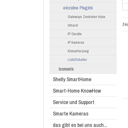
einzelne PlugIn´s
Gateways Zentralen Hubs
Ze
Infrarot
IP Geräte
IP Kameras
Klima/Heizung
Licht/Schalter
Iconsets
Shelly SmartHome
Smart-Home KnowHow
Service und Support
Smarte Kameras
das gibt es bei uns auch...