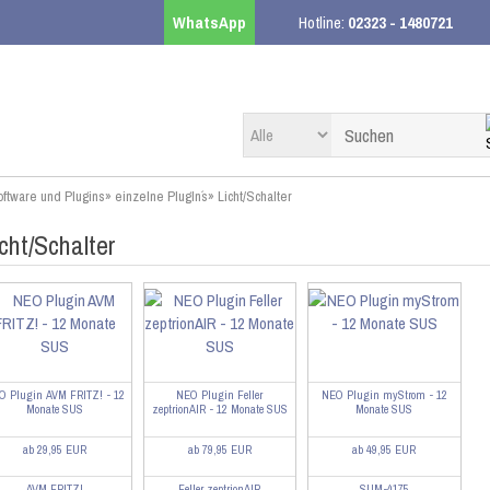
WhatsApp
Hotline:
02323 - 1480721
ftware und Plugins
»
einzelne PlugIn´s
»
Licht/Schalter
cht/Schalter
O Plugin AVM FRITZ! - 12
NEO Plugin Feller
NEO Plugin myStrom - 12
Monate SUS
zeptrionAIR - 12 Monate SUS
Monate SUS
ab 29,95 EUR
ab 79,95 EUR
ab 49,95 EUR
AVM FRITZ!
Feller zeptrionAIR
SUM-4175