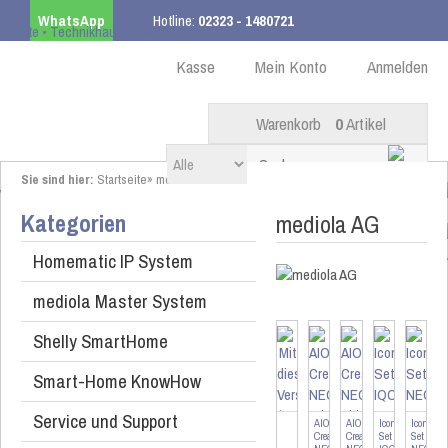
WhatsApp
Hotline:
02323 - 1480721
Kostenloser Versand
ab 99,00 € innerhalb DE
Kasse
Mein Konto
Anmelden
Warenkorb
0
Artikel
Sie sind hier:
Startseite
»
mediola AG
Kategorien
mediola AG
Homematic IP System
mediola Master System
Shelly SmartHome
Smart-Home KnowHow
Service und Support
AIO
AIO
Icon
Icon
Creator
Creator
Set
Set