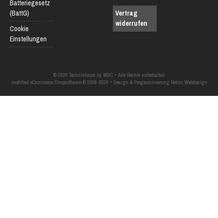
Batteriegesetz
(BattG)
Vertrag
widerrufen
Cookie
Einstellungen
© 2026 Technikhaus by MSC • Alle Rechte vorbehalten
modified eCommerce Shopsoftware © 2009-2026 • Design & Programmierung Rehm Webdesign