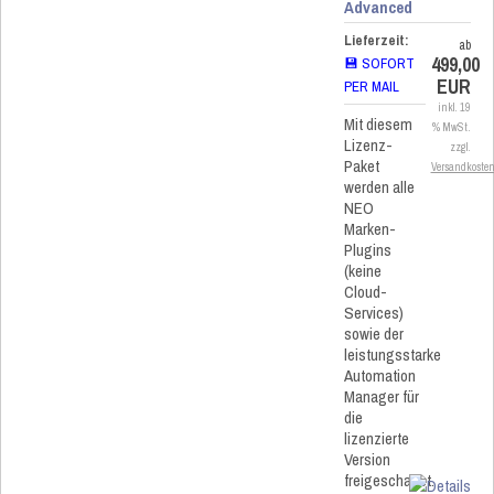
Advanced
Lieferzeit:
ab
499,00
💾 SOFORT
EUR
PER MAIL
inkl. 19
Mit diesem
% MwSt.
Lizenz-
zzgl.
Paket
Versandkoste
werden alle
NEO
Marken-
Plugins
(keine
Cloud-
Services)
sowie der
leistungsstarke
Automation
Manager für
die
lizenzierte
Version
freigeschaltet.