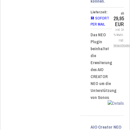
können.
Lieferzeit:
ab
29,95
💾 SOFORT
EUR
PER MAIL
inkl. 19
Das NEO
% MwSt.
zzgl.
Plugin
Versandkoste
beinhaltet
die
Erweiterung
des AIO
CREATOR
NEO um die
Unterstützung
von Sonos
.
AIO Creator NEO