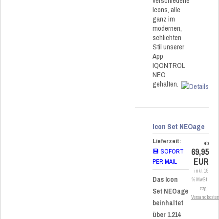
verschiedene
Icons, alle
ganz im
modernen,
schlichten
Stil unserer
App
IQONTROL
NEO
gehalten.
Icon Set NEOage
Lieferzeit:
ab
69,95
💾 SOFORT
EUR
PER MAIL
inkl. 19
Das Icon
% MwSt.
zzgl.
Set NEOage
Versandkoste
beinhaltet
über 1.214