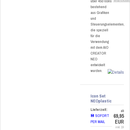
über 450 Icons
Versandkoste
bestehend
aus Grafiken
und
Steuerungselementen,
die speziell
für die
Verwendung
mit dem AIO
CREATOR
NEO
entwickelt
wurden.
Icon Set
NEOplastic
Lieferzeit:
ab
69,95
💾 SOFORT
EUR
PER MAIL
inkl. 19