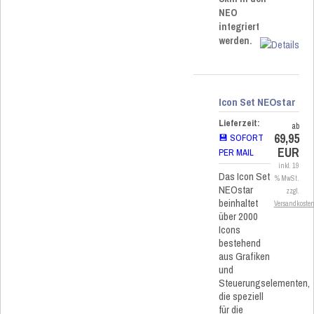
NEO
integriert
werden.
Icon Set NEOstar
Lieferzeit:
ab
69,95
💾 SOFORT
EUR
PER MAIL
inkl. 19
Das Icon Set
% MwSt.
NEOstar
zzgl.
beinhaltet
Versandkoste
über 2000
Icons
bestehend
aus Grafiken
und
Steuerungselementen,
die speziell
für die