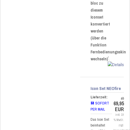
bloc zu
diesem
Iconset
konvertiert
werden
(über die
Funktion
Fernbedienungsskin
*
wechseln)
.
Icon Set NEOfire
Lieferzeit:
ab
69,95
💾 SOFORT
EUR
PER MAIL
inkl. 19
Das Icon Set
% MwSt.
beinhaltet
zzgl.