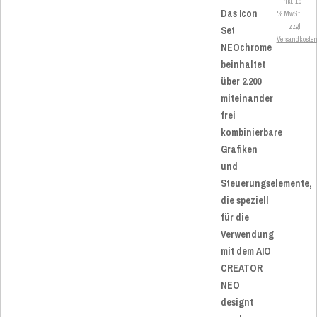
inkl. 19
Das Icon
% MwSt.
zzgl.
Set
Versandkoste
NEOchrome
beinhaltet
über 2.200
miteinander
frei
kombinierbare
Grafiken
und
Steuerungselemente,
die speziell
für die
Verwendung
mit dem AIO
CREATOR
NEO
designt