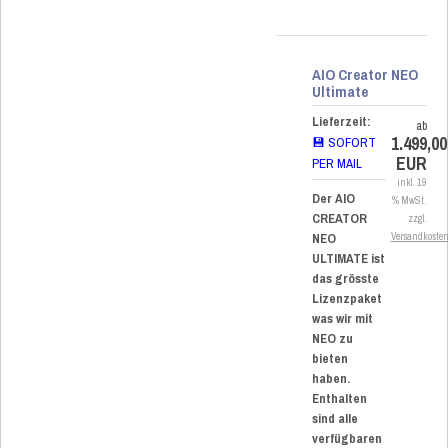
AIO Creator NEO
Ultimate
Lieferzeit:
ab
1.499,00
💾 SOFORT
EUR
PER MAIL
inkl. 19
Der AIO
% MwSt.
CREATOR
zzgl.
NEO
Versandkoste
ULTIMATE ist
das grösste
Lizenzpaket
was wir mit
NEO zu
bieten
haben.
Enthalten
sind alle
verfügbaren