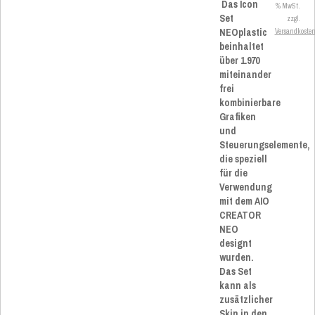
Das Icon
% MwSt.
Set
zzgl.
NEOplastic
Versandkoste
beinhaltet
über 1.970
miteinander
frei
kombinierbare
Grafiken
und
Steuerungselemente,
die speziell
für die
Verwendung
mit dem AIO
CREATOR
NEO
designt
wurden.
Das Set
kann als
zusätzlicher
Skin in den