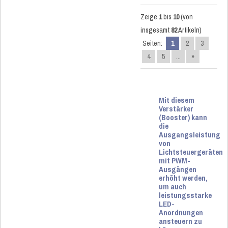
Zeige
1
bis
10
(von
insgesamt
82
Artikeln)
Seiten:
1
2
3
4
5
...
»
Mit diesem
Verstärker
(Booster) kann
die
Ausgangsleistung
von
Lichtsteuergeräten
mit PWM-
Ausgängen
erhöht werden,
um auch
leistungsstarke
LED-
Anordnungen
ansteuern zu