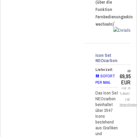
(über die
Funktion
Fernbedienungsskin
*
wechseln)
.
Icon Set
NEOcarbon
Lieferzeit:
ab
69,95
💾 SOFORT
EUR
PER MAIL
inkl. 19
Das Icon Set
% MwSt.
NEOcarbon
zzgl.
beinhaltet
Versandkoste
über 3547
Icons
bestehend
aus Grafiken
und