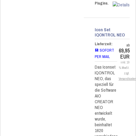
Plugins.
Icon Set
IQONTROL NEO
Lieferzeit:
ab
69,95
💾 SOFORT
EUR
PER MAIL
inkl. 19
Das Iconset
% MwSt.
IQONTROL
zzgl.
NEO, das
Versandkoste
speziell für
die Software
AIO
CREATOR
NEO
entwickelt
wurde,
beinhaltet
1620