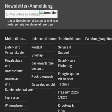
Newsletter-Anmeldung
Unser Newsletter ist kostenlos und kann
jederzeit wieder abbestellt werden.
Mehr über...
Informationen
Technikhaus
Zahlungsoptio
Liefer- und
Kontakt
Service &
Versandkosten
Support
Sitemap
Privatsphäre
Smart-Home
das erwartet Sie
und
Förderung
bei uns...
Datenschutz
Energie sparen
Rückrufwunsch
Unsere AGB
mit smarter
und
Technik
Gesamtübersicht
Kundeninformationen
Fragen? 02323-
Impressum
148070
Widerrufsrecht
KnowHow &
Infos