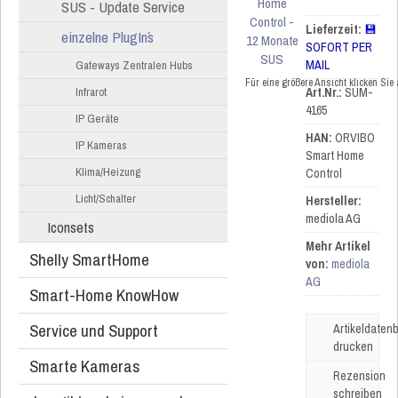
SUS - Update Service
Lieferzeit:
💾
einzelne PlugIn´s
SOFORT PER
MAIL
Gateways Zentralen Hubs
Für eine größere Ansicht klicken Sie
Infrarot
Art.Nr.:
SUM-
4165
IP Geräte
HAN:
ORVIBO
IP Kameras
Smart Home
Klima/Heizung
Control
Licht/Schalter
Hersteller:
mediola AG
Iconsets
Mehr Artikel
Shelly SmartHome
von:
mediola
AG
Smart-Home KnowHow
Service und Support
Artikeldatenb
drucken
Smarte Kameras
Rezension
schreiben