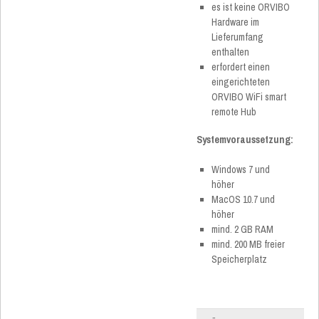
es ist keine ORVIBO
Hardware im
Lieferumfang
enthalten
erfordert einen
eingerichteten
ORVIBO WiFi smart
remote Hub
Systemvoraussetzung:
Windows 7 und
höher
MacOS 10.7 und
höher
mind. 2 GB RAM
mind. 200 MB freier
Speicherplatz