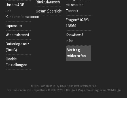
Rückrufwunsch
Unsere AGB
mit smarter
und
Technik
Gesamtübersicht
Kundeninformationen
Fragen? 02323-
Impressum
148070
Widerrufsrecht
KnowHow &
Infos
Batteriegesetz
(BattG)
Vertrag
widerrufen
Cookie
Einstellungen
© 2026 Technikhaus by MSC • Alle Rechte vorbehalten
modified eCommerce Shopsoftware © 2009-2026 • Design & Programmierung Rehm Webdesign