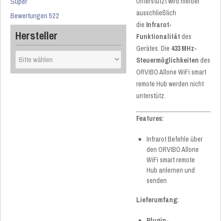
Super
Unterstützt wird hierbei
ausschließlich
Bewertungen 522
die
Infrarot-
Hersteller
Funktionalität
des
Gerätes. Die
433 MHz-
Steuermöglichkeiten
des
ORVIBO Allone WiFi smart
remote Hub werden nicht
unterstütz.
Features:
Infrarot Befehle über
den ORVIBO Allone
WiFi smart remote
Hub anlernen und
senden
Lieferumfang:
Plugin-