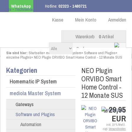
WhatsApp
Hotline:
02323 - 1480721
Kostenloser Versand
ab 99,00 € innerhalb DE
Kasse
Mein Konto
Anmelden
Warenkorb
0
Artikel
Sie sind hier:
Startseite
»
mediola Master System
»
Software und Plugins
»
einzelne PlugIn´s
»
NEO Plugin ORVIBO Smart Home Control - 12 Monate SUS
Kategorien
NEO Plugin
ORVIBO Smart
Homematic IP System
Home Control -
mediola Master System
12 Monate SUS
Gateways
29,95
ab
Software und Plugins
EUR
Automation
inkl. 19 % MwSt.
zzgl.
Versandkosten