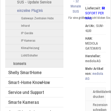
SUS - Update Service
Lieferzeit:
💾
einzelne PlugIn´s
SOFORT PER
Für eine größere Ansicht klicken Sie
MAIL
Gateways Zentralen Hubs
Infrarot
Art.Nr.:
SUM-
4100
IP Geräte
HAN:
IP Kameras
MEDIOLA
Klima/Heizung
GATEWAYS
Licht/Schalter
Hersteller:
mediola AG
Iconsets
Mehr Artikel
Shelly SmartHome
von:
mediola
AG
Smart-Home KnowHow
Service und Support
Artikeldatenb
drucken
Smarte Kameras
Rezension
schreiben