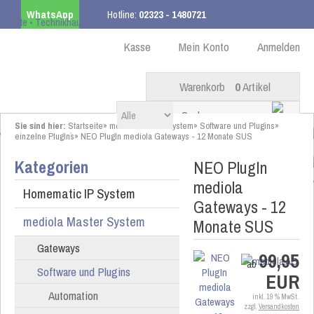
WhatsApp
Hotline:
02323 - 1480721
Kostenloser Versand
ab 99,00 € innerhalb DE
Kasse
Mein Konto
Anmelden
Warenkorb
0
Artikel
Sie sind hier:
Startseite
»
mediola Master System
»
Software und Plugins
»
einzelne PlugIn´s
»
NEO PlugIn mediola Gateways - 12 Monate SUS
Kategorien
NEO PlugIn
mediola
Homematic IP System
Gateways - 12
mediola Master System
Monate SUS
Gateways
99,95
ab
Software und Plugins
EUR
Automation
inkl. 19 % MwSt.
zzgl.
Versandkosten