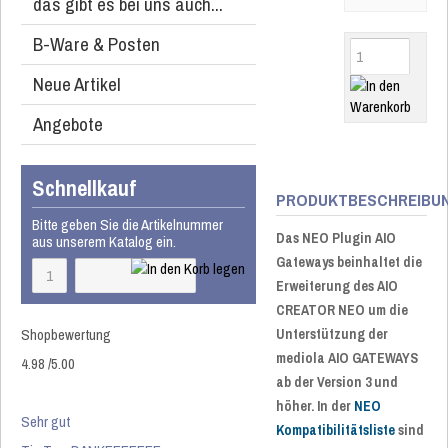
das gibt es bei uns auch...
B-Ware & Posten
Neue Artikel
Angebote
Schnellkauf
PRODUKTBESCHREIBU
Bitte geben Sie die Artikelnummer
Das NEO Plugin AIO
aus unserem Katalog ein.
Gateways beinhaltet die
Erweiterung des AIO
CREATOR NEO um die
Shopbewertung
Unterstützung der
mediola AIO GATEWAYS
4.98
/
5
.00
ab der Version 3 und
höher. In der
NEO
Sehr gut
Kompatibilitätsliste
sind