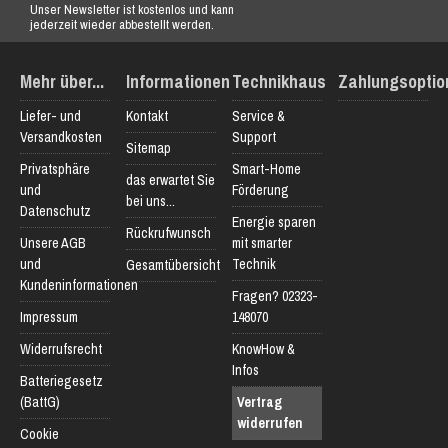
Unser Newsletter ist kostenlos und kann
jederzeit wieder abbestellt werden.
Mehr über...
Informationen
Technikhaus
Zahlungsoptio
Liefer- und
Kontakt
Service &
Versandkosten
Support
Sitemap
Privatsphäre
Smart-Home
das erwartet Sie
und
Förderung
bei uns...
Datenschutz
Energie sparen
Rückrufwunsch
Unsere AGB
mit smarter
und
Technik
Gesamtübersicht
Kundeninformationen
Fragen? 02323-
Impressum
148070
Widerrufsrecht
KnowHow &
Infos
Batteriegesetz
(BattG)
Vertrag
widerrufen
Cookie