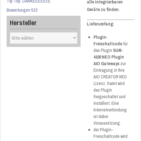
Tip Top. DANKEEEEEEE
alle integrierbaren
Bewertungen 522
Geräte zu finden
.
Hersteller
Lieferumfang:
Plugin-
Freischaltcode
für
das Plugin
SUM-
4100 NEO Plugin
AIO Gateways
zur
Eintragung in Ihre
AIO CREATOR NEO
Lizenz. Damit wird
das Plugin
freigeschaltet und
installiert. Eine
Internetverbindung
ist dabei
Voraussetzung.
der Plugin-
Freischaltcode wird