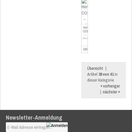
HomeMatic
CONNECT
-
Paket
199000
Übersicht
|
Artikel
38 von 61
in
dieser Kategorie
« vorheriger
|
nächster »
Newsletter-Anmeldung