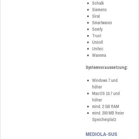
Schalk
Siemens
Siral
Smartwares
Somfy
Trust
Uniroll
Unitec
Warema
Systemvoraussetzung:
Windows 7 und
höher
MacOS 10.7 und
höher
mind. 2 GB RAM
mind. 200 MB freier
Speicherplatz
MEDIOLA-SUS