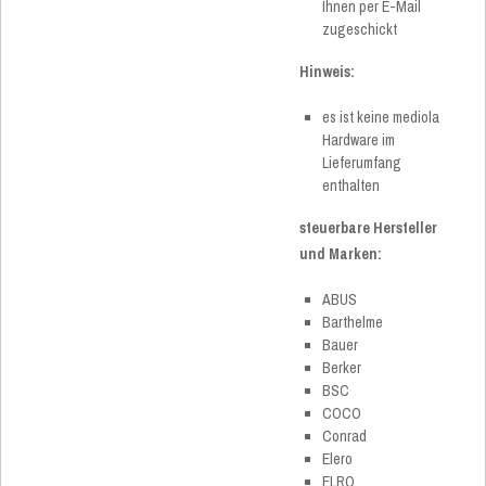
Ihnen per E-Mail
zugeschickt
Hinweis:
es ist keine mediola
Hardware im
Lieferumfang
enthalten
steuerbare Hersteller
und Marken:
ABUS
Barthelme
Bauer
Berker
BSC
COCO
Conrad
Elero
ELRO