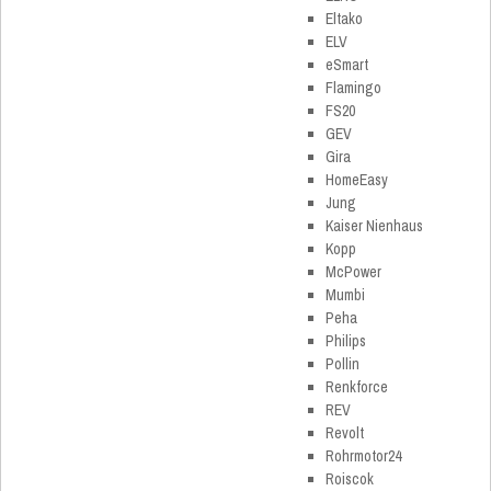
Eltako
ELV
eSmart
Flamingo
FS20
GEV
Gira
HomeEasy
Jung
Kaiser Nienhaus
Kopp
McPower
Mumbi
Peha
Philips
Pollin
Renkforce
REV
Revolt
Rohrmotor24
Roiscok