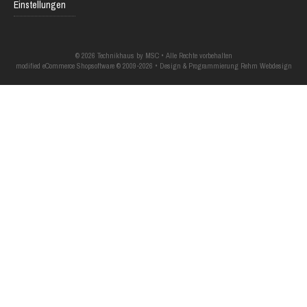
Einstellungen
© 2026 Technikhaus by MSC • Alle Rechte vorbehalten
modified eCommerce Shopsoftware © 2009-2026 • Design & Programmierung Rehm Webdesign