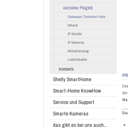
einzelne PlugIn´s
Gateways Zentralen Hubs
Infrarot
IP Geräte
IP Kameras
Klima/Heizung
Licht/Schalter
Iconsets
PR
Shelly SmartHome
Da
Smart-Home KnowHow
de
Way
Service und Support
Smarte Kameras
Dad
das gibt es bei uns auch...