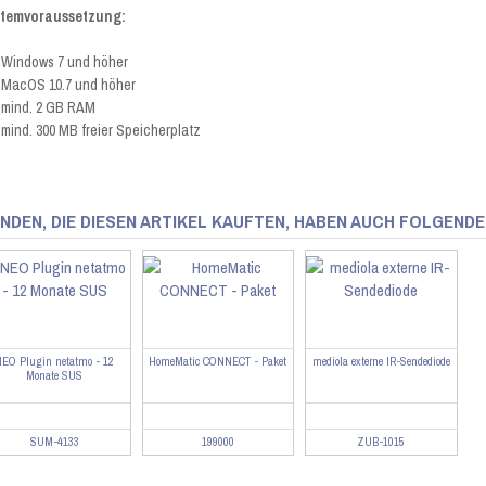
stemvoraussetzung:
Windows 7 und höher
MacOS 10.7 und höher
mind. 2 GB RAM
mind. 300 MB freier Speicherplatz
NDEN, DIE DIESEN ARTIKEL KAUFTEN, HABEN AUCH FOLGENDE
NEO Plugin netatmo - 12
HomeMatic CONNECT - Paket
mediola externe IR-Sendediode
Monate SUS
SUM-4133
199000
ZUB-1015