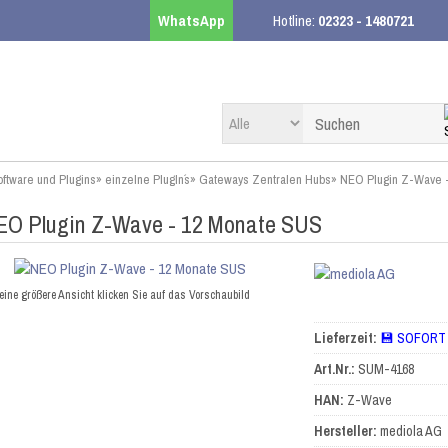
WhatsApp
Hotline:
02323 - 1480721
ftware und Plugins
»
einzelne PlugIn´s
»
Gateways Zentralen Hubs
»
NEO Plugin Z-Wave 
EO Plugin Z-Wave - 12 Monate SUS
eine größere Ansicht klicken Sie auf das Vorschaubild
Lieferzeit:
💾 SOFORT
Art.Nr.:
SUM-4168
HAN:
Z-Wave
Hersteller:
mediola AG