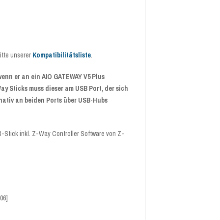
itte unserer
Kompatibilitätsliste
.
 wenn er an ein AIO GATEWAY V5 Plus
y Sticks muss dieser am USB Port, der sich
nativ an beiden Ports über USB-Hubs
-Stick inkl. Z-Way Controller Software von Z-
06]