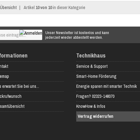
Übersicht
|
Artikel
10 von 10
in dieser Kategorie
Unser Newsletter ist kostenlos und kann
jederzeit wieder abbestellt werden.
formationen
Technikhaus
ntakt
Service & Support
temap
Smart-Home Förderung
 erwartet Sie bei uns...
Energie sparen mit smarter Technik
ckrufwunsch
Fragen? 02323-148070
samtübersicht
KnowHow & Infos
Vertrag widerrufen