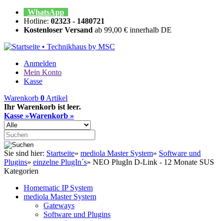
WhatsApp
Hotline:
02323 - 1480721
Kostenloser Versand
ab 99,00 € innerhalb DE
Anmelden
Mein Konto
Kasse
Warenkorb
0
Artikel
Ihr Warenkorb ist leer.
Kasse »
Warenkorb »
Sie sind hier:
Startseite
»
mediola Master System
»
Software und
Plugins
»
einzelne PlugIn´s
»
NEO PlugIn D-Link - 12 Monate SUS
Kategorien
Homematic IP System
mediola Master System
Gateways
Software und Plugins