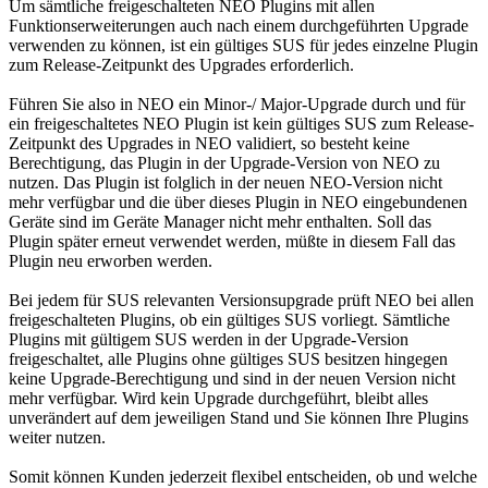
Um sämtliche freigeschalteten NEO Plugins mit allen
Funktionserweiterungen auch nach einem durchgeführten Upgrade
verwenden zu können, ist ein gültiges SUS für jedes einzelne Plugin
zum Release-Zeitpunkt des Upgrades erforderlich.
Führen Sie also in NEO ein Minor-/ Major-Upgrade durch und für
ein freigeschaltetes NEO Plugin ist kein gültiges SUS zum Release-
Zeitpunkt des Upgrades in NEO validiert, so besteht keine
Berechtigung, das Plugin in der Upgrade-Version von NEO zu
nutzen. Das Plugin ist folglich in der neuen NEO-Version nicht
mehr verfügbar und die über dieses Plugin in NEO eingebundenen
Geräte sind im Geräte Manager nicht mehr enthalten. Soll das
Plugin später erneut verwendet werden, müßte in diesem Fall das
Plugin neu erworben werden.
Bei jedem für SUS relevanten Versionsupgrade prüft NEO bei allen
freigeschalteten Plugins, ob ein gültiges SUS vorliegt. Sämtliche
Plugins mit gültigem SUS werden in der Upgrade-Version
freigeschaltet, alle Plugins ohne gültiges SUS besitzen hingegen
keine Upgrade-Berechtigung und sind in der neuen Version nicht
mehr verfügbar. Wird kein Upgrade durchgeführt, bleibt alles
unverändert auf dem jeweiligen Stand und Sie können Ihre Plugins
weiter nutzen.
Somit können Kunden jederzeit flexibel entscheiden, ob und welche