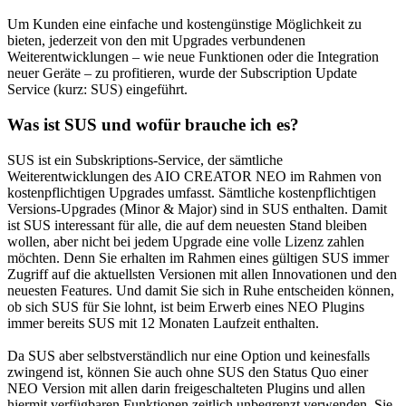
Um Kunden eine einfache und kostengünstige Möglichkeit zu
bieten, jederzeit von den mit Upgrades verbundenen
Weiterentwicklungen – wie neue Funktionen oder die Integration
neuer Geräte – zu profitieren, wurde der Subscription Update
Service (kurz: SUS) eingeführt.
Was ist SUS und wofür brauche ich es?
SUS ist ein Subskriptions-Service, der sämtliche
Weiterentwicklungen des AIO CREATOR NEO im Rahmen von
kostenpflichtigen Upgrades umfasst. Sämtliche kostenpflichtigen
Versions-Upgrades (Minor & Major) sind in SUS enthalten. Damit
ist SUS interessant für alle, die auf dem neuesten Stand bleiben
wollen, aber nicht bei jedem Upgrade eine volle Lizenz zahlen
möchten. Denn Sie erhalten im Rahmen eines gültigen SUS immer
Zugriff auf die aktuellsten Versionen mit allen Innovationen und den
neuesten Features. Und damit Sie sich in Ruhe entscheiden können,
ob sich SUS für Sie lohnt, ist beim Erwerb eines NEO Plugins
immer bereits SUS mit 12 Monaten Laufzeit enthalten.
Da SUS aber selbstverständlich nur eine Option und keinesfalls
zwingend ist, können Sie auch ohne SUS den Status Quo einer
NEO Version mit allen darin freigeschalteten Plugins und allen
hiermit verfügbaren Funktionen zeitlich unbegrenzt verwenden. Sie