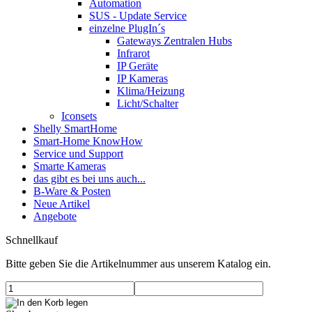
Automation
SUS - Update Service
einzelne PlugIn´s
Gateways Zentralen Hubs
Infrarot
IP Geräte
IP Kameras
Klima/Heizung
Licht/Schalter
Iconsets
Shelly SmartHome
Smart-Home KnowHow
Service und Support
Smarte Kameras
das gibt es bei uns auch...
B-Ware & Posten
Neue Artikel
Angebote
Schnellkauf
Bitte geben Sie die Artikelnummer aus unserem Katalog ein.