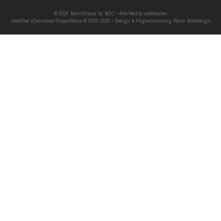
© 2026 Technikhaus by MSC • Alle Rechte vorbehalten
modified eCommerce Shopsoftware © 2009-2026 • Design & Programmierung Rehm Webdesign