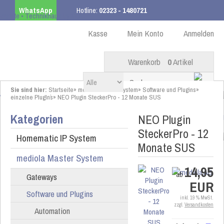
WhatsApp
Hotline:
02323 - 1480721
Kostenloser Versand
ab 99,00 € innerhalb DE
Kasse
Mein Konto
Anmelden
Warenkorb
0
Artikel
Sie sind hier:
Startseite
»
mediola Master System
»
Software und Plugins
»
einzelne PlugIn´s
»
NEO Plugin SteckerPro - 12 Monate SUS
Kategorien
NEO Plugin
SteckerPro - 12
Homematic IP System
Monate SUS
mediola Master System
14,95
ab
Gateways
EUR
Software und Plugins
inkl. 19 % MwSt.
zzgl.
Versandkosten
Automation