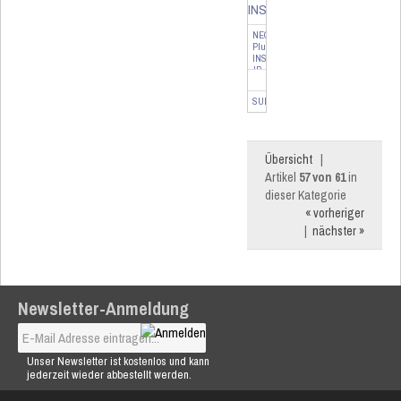
NEO
Plugin
INSTAR
IP
Kameras
-
SUM-4127
12
Monate
SUS
Übersicht
|
Artikel
57 von 61
in
dieser Kategorie
« vorheriger
|
nächster »
Newsletter-Anmeldung
Unser Newsletter ist kostenlos und kann
jederzeit wieder abbestellt werden.