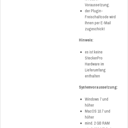
Voraussetzung.
der Plugin-
Freischaltcode wird
Ihnen per E-Mail
zugeschickt
Hinweis:
es ist keine
SteckerPro
Hardware im
Lieferumfang
enthalten
Systemvoraussetzung:
Windows 7 und
höher
MacOS 10.7 und
höher
mind. 2 GB RAM