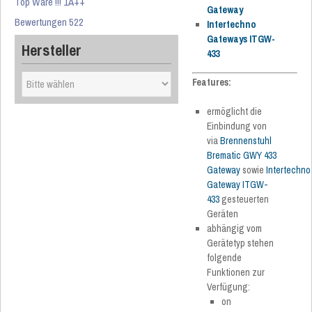
Top Ware !!! 1A++
Gateway
Bewertungen 522
Intertechno
Gateways ITGW-
Hersteller
433
Features:
ermöglicht die
Einbindung von
via
Brennenstuhl
Brematic GWY 433
Gateway
sowie
Intertechno
Gateway ITGW-
433
gesteuerten
Geräten
abhängig vom
Gerätetyp stehen
folgende
Funktionen zur
Verfügung:
on