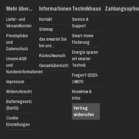
Mehr über...
Informationen
Technikhaus
Zahlungsoptio
Liefer- und
Kontakt
Service &
Versandkosten
Support
Sitemap
Privatsphäre
Smart-Home
das erwartet Sie
und
Förderung
bei uns...
Datenschutz
Energie sparen
Rückrufwunsch
Unsere AGB
mit smarter
und
Technik
Gesamtübersicht
Kundeninformationen
Fragen? 02323-
Impressum
148070
Widerrufsrecht
KnowHow &
Infos
Batteriegesetz
(BattG)
Vertrag
widerrufen
Cookie
Einstellungen