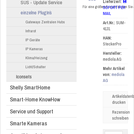
SUS - Update Service
Lieferzeit:
💾
Für eine größere Ansicht klicken Sie
SOFORT PER
einzelne PlugIn´s
MAIL
Gateways Zentralen Hubs
Art.Nr.:
SUM-
4131
Infrarot
HAN:
IP Geräte
SteckerPro
IP Kameras
Hersteller:
Klima/Heizung
mediola AG
Licht/Schalter
Mehr Artikel
von:
mediola
Iconsets
AG
Shelly SmartHome
Artikeldatenb
Smart-Home KnowHow
drucken
Service und Support
Rezension
schreiben
Smarte Kameras