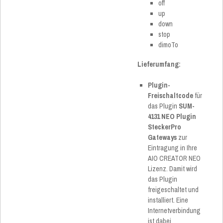
off
up
down
stop
dimoTo
Lieferumfang:
Plugin-
Freischaltcode
für
das Plugin
SUM-
4131 NEO Plugin
SteckerPro
Gateways
zur
Eintragung in Ihre
AIO CREATOR NEO
Lizenz. Damit wird
das Plugin
freigeschaltet und
installiert. Eine
Internetverbindung
ist dabei