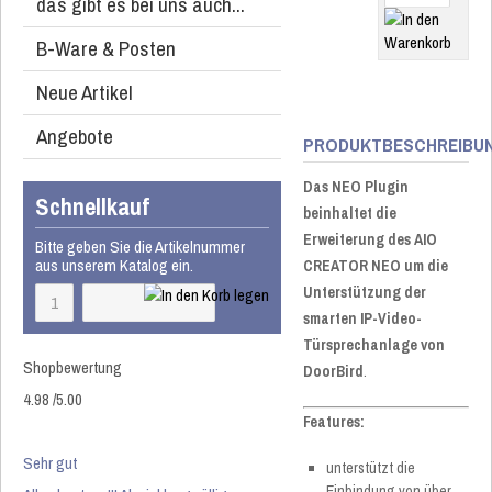
das gibt es bei uns auch...
B-Ware & Posten
Neue Artikel
Angebote
PRODUKTBESCHREIBU
Das NEO Plugin
Schnellkauf
beinhaltet die
Erweiterung des AIO
Bitte geben Sie die Artikelnummer
aus unserem Katalog ein.
CREATOR NEO um die
Unterstützung der
smarten IP-Video-
Türsprechanlage von
Shopbewertung
DoorBird
.
4.98
/
5
.00
Features:
Sehr gut
unterstützt die
Einbindung von über