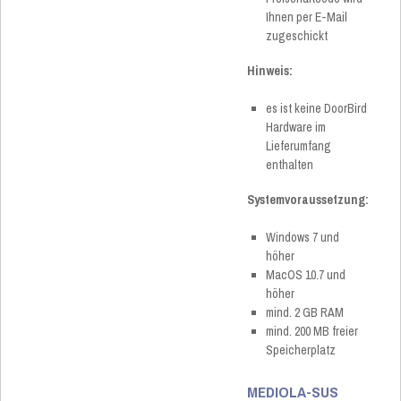
Ihnen per E-Mail
zugeschickt
Hinweis:
es ist keine DoorBird
Hardware im
Lieferumfang
enthalten
Systemvoraussetzung:
Windows 7 und
höher
MacOS 10.7 und
höher
mind. 2 GB RAM
mind. 200 MB freier
Speicherplatz
MEDIOLA-SUS