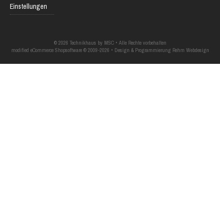
Einstellungen
© 2026 Technikhaus by MSC • Alle Rechte vorbehalten
modified eCommerce Shopsoftware © 2009-2026 • Design & Programmierung Rehm Webdesign