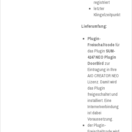
registriert
letzter
Klingelzeitpunkt
Lieferumfang:
Plugin-
Freischaltcode
für
das Plugin
SUM-
4147 NEO Plugin
DoorBird
zur
Eintragung in Ihre
AIO CREATOR NEO
Lizenz. Damit wird
das Plugin
freigeschaltet und
installiert. Eine
Internetverbindung
ist dabei
Voraussetzung.
der Plugin-
Freischaltcode wird