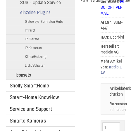
Für eine größere Ansicht klicken Sie
SUS - Update Service
Lieferzeit:
💾
SOFORT PER
einzelne PlugIn´s
MAIL
Gateways Zentralen Hubs
Art.Nr.:
SUM-
4147
Infrarot
HAN:
Doorbird
IP Geräte
Hersteller:
IP Kameras
mediola AG
Klima/Heizung
Mehr Artikel
Licht/Schalter
von:
mediola
AG
Iconsets
Shelly SmartHome
Artikeldatenb
drucken
Smart-Home KnowHow
Rezension
Service und Support
schreiben
Smarte Kameras