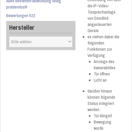
Alles bestens!!! Abwicklung völlig
die IP-Video-
problemlos!!!
Türsprechanlage
Bewertungen 522
von DoorBird
angesteuerten
Hersteller
Geräte
es stehen dabei die
folgenden
Funktionen zur
Verfügung:
Anzeige des
Kamerabildes
Tür öffnen
Licht an
darüber hinaus
können folgende
Status integriert
werden:
Tür klingelt
Bewegung
wurde