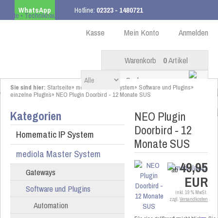
WhatsApp
Hotline:
02323 - 1480721
Kostenloser Versand
ab 99,00 € innerhalb DE
Kasse
Mein Konto
Anmelden
Warenkorb
0
Artikel
Sie sind hier:
Startseite
»
mediola Master System
»
Software und Plugins
»
einzelne PlugIn´s
»
NEO Plugin Doorbird - 12 Monate SUS
Kategorien
NEO Plugin
Doorbird - 12
Homematic IP System
Monate SUS
mediola Master System
49,95
ab
Gateways
EUR
Software und Plugins
inkl. 19 % MwSt.
zzgl.
Versandkosten
Automation