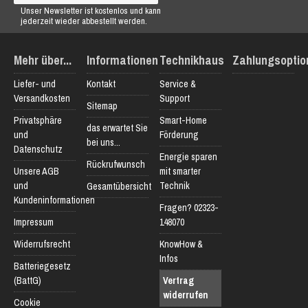
Unser Newsletter ist kostenlos und kann
jederzeit wieder abbestellt werden.
Mehr über...
Informationen
Technikhaus
Zahlungsoptio
Liefer- und
Kontakt
Service &
Versandkosten
Support
Sitemap
Privatsphäre
Smart-Home
das erwartet Sie
und
Förderung
bei uns...
Datenschutz
Energie sparen
Rückrufwunsch
Unsere AGB
mit smarter
und
Technik
Gesamtübersicht
Kundeninformationen
Fragen? 02323-
Impressum
148070
Widerrufsrecht
KnowHow &
Infos
Batteriegesetz
(BattG)
Vertrag
widerrufen
Cookie