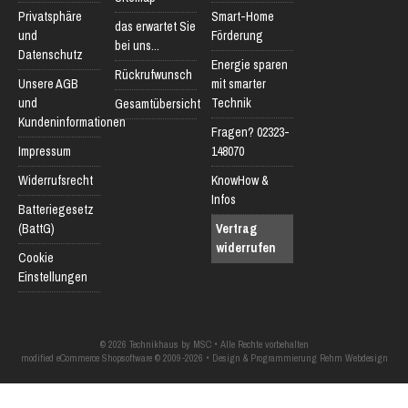
Privatsphäre
Smart-Home
das erwartet Sie
und
Förderung
bei uns...
Datenschutz
Energie sparen
Rückrufwunsch
Unsere AGB
mit smarter
und
Technik
Gesamtübersicht
Kundeninformationen
Fragen? 02323-
Impressum
148070
Widerrufsrecht
KnowHow &
Infos
Batteriegesetz
(BattG)
Vertrag
widerrufen
Cookie
Einstellungen
© 2026 Technikhaus by MSC • Alle Rechte vorbehalten
modified eCommerce Shopsoftware © 2009-2026 • Design & Programmierung Rehm Webdesign