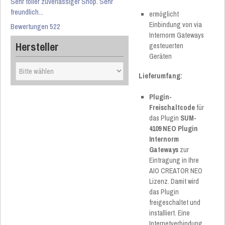
Sehr toller zuverlässiger Shop. Sehr
freundlich...
ermöglicht
Einbindung von via
Bewertungen 522
Internorm Gateways
Hersteller
gesteuerten
Geräten
Lieferumfang:
Plugin-
Freischaltcode
für
das Plugin
SUM-
4109 NEO Plugin
Internorm
Gateways
zur
Eintragung in Ihre
AIO CREATOR NEO
Lizenz. Damit wird
das Plugin
freigeschaltet und
installiert. Eine
Internetverbindung