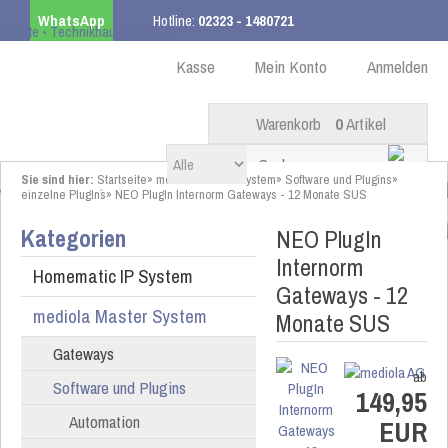
WhatsApp
Hotline:
02323 - 1480721
Kostenloser Versand
ab 99,00 € innerhalb DE
Kasse
Mein Konto
Anmelden
Warenkorb
0
Artikel
Sie sind hier:
Startseite
»
mediola Master System
»
Software und Plugins
»
einzelne PlugIn´s
»
NEO PlugIn Internorm Gateways - 12 Monate SUS
Kategorien
NEO PlugIn
Internorm
Homematic IP System
Gateways - 12
mediola Master System
Monate SUS
Gateways
ab
Software und Plugins
149,95
Automation
EUR