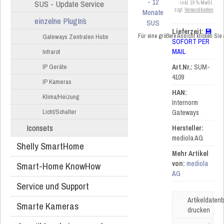
SUS - Update Service
inkl. 19 % MwSt.
zzgl.
Versandkosten
einzelne PlugIn´s
Lieferzeit:
💾
Für eine größere Ansicht klicken Sie
Gateways Zentralen Hubs
SOFORT PER
MAIL
Infrarot
IP Geräte
Art.Nr.:
SUM-
4109
IP Kameras
HAN:
Klima/Heizung
Internorm
Licht/Schalter
Gateways
Iconsets
Hersteller:
mediola AG
Shelly SmartHome
Mehr Artikel
von:
mediola
Smart-Home KnowHow
AG
Service und Support
Artikeldatenb
Smarte Kameras
drucken