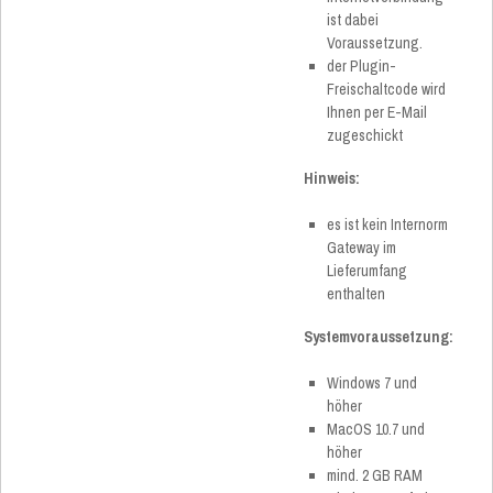
ist dabei
Voraussetzung.
der Plugin-
Freischaltcode wird
Ihnen per E-Mail
zugeschickt
Hinweis:
es ist kein Internorm
Gateway im
Lieferumfang
enthalten
Systemvoraussetzung:
Windows 7 und
höher
MacOS 10.7 und
höher
mind. 2 GB RAM