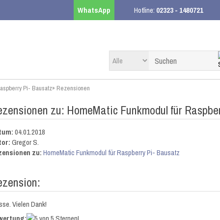
WhatsApp
Hotline:
02323 - 1480721
aspberry Pi- Bausatz
»
Rezensionen
zensionen zu: HomeMatic Funkmodul für Raspber
tum:
04.01.2018
tor:
Gregor S.
zensionen zu:
HomeMatic Funkmodul für Raspberry Pi- Bausatz
ezension:
sse. Vielen Dank!
wertung: