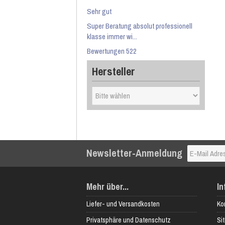
Sehr gut
Super Beratung absolut professionell
klasse immer wi...
Bewertungen 522
Hersteller
Newsletter-Anmeldung
Mehr über...
In
Liefer- und Versandkosten
Ko
Privatsphäre und Datenschutz
Si