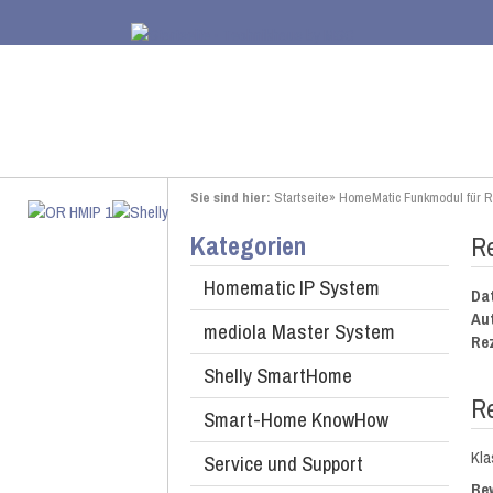
Sie sind hier:
Startseite
»
HomeMatic Funkmodul für R
Kategorien
Re
Homematic IP System
Da
Au
mediola Master System
Re
Shelly SmartHome
R
Smart-Home KnowHow
Kla
Service und Support
Be