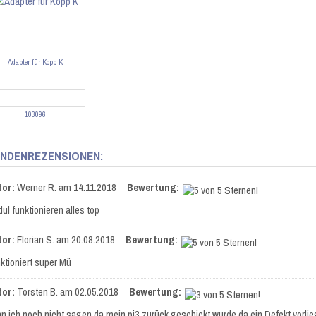
Adapter für Kopp K
103096
NDENREZENSIONEN:
tor:
Werner R.
am 14.11.2018
Bewertung:
ul funktionieren alles top
tor:
Florian S.
am 20.08.2018
Bewertung:
ktioniert super Mü
tor:
Torsten B.
am 02.05.2018
Bewertung:
n ich noch nicht sagen da mein pi3 zurück geschickt wurde da ein Defekt vorlieg