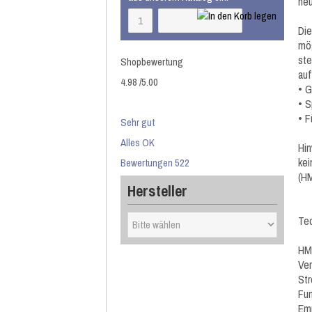
neu
Di
mög
ste
Shopbewertung
auf
4.98
/
5
.00
• 
• S
• F
Sehr gut
Alles OK
Hin
kei
Bewertungen 522
(H
Hersteller
Tec
HM
Ve
St
Fun
Em