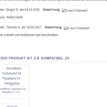
tor:
Gregor S.
am 04.01.2018
Bewertung:
sse. Vielen Dank!
tor:
Thomas S.
am 19.09.2017
Bewertung:
er schnell und funktioniert wie beschrieben
ESES PRODUKT IST Z.B. KOMPATIBEL ZU:
omeMatic Funkmodul für
Raspberry Pi- Fer...
142141-FG