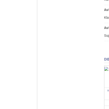
Au
Kla
Au
Sup
DI
H