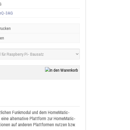
G
eQ-3 AG
drucken
ben
ätzlichen Funkmodul und dem HomeMatic-
ine alternative Plattform zur HomeMatic-
onen auf anderen Plattformen nutzen bzw.