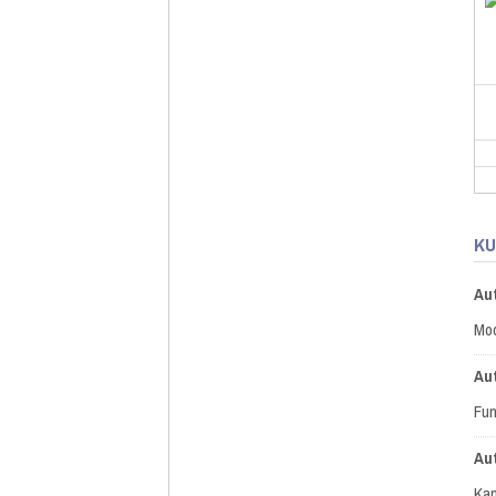
KU
Au
Mod
Au
Fun
Au
Kan