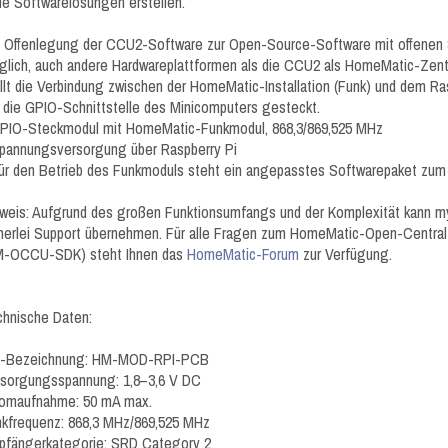
e Softwarelösungen erstellen.
e Offenlegung der CCU2-Software zur Open-Source-Software mit offenen
lich, auch andere Hardwareplattformen als die CCU2 als HomeMatic-Zen
llt die Verbindung zwischen der HomeMatic-Installation (Funk) und dem Rasp
 die GPIO-Schnittstelle des Minicomputers gesteckt.
GPIO-Steckmodul mit HomeMatic-Funkmodul, 868,3/869,525 MHz
pannungsversorgung über Raspberry Pi
ür den Betrieb des Funkmoduls steht ein angepasstes Softwarepaket zum
weis: Aufgrund des großen Funktionsumfangs und der Komplexität kann m
nerlei Support übernehmen. Für alle Fragen zum HomeMatic-Open-Centra
M-OCCU-SDK) steht Ihnen das
HomeMatic-Forum
zur Verfügung.
hnische Daten:
-Bezeichnung: HM-MOD-RPI-PCB
rsorgungsspannung: 1,8–3,6 V DC
romaufnahme: 50 mA max.
kfrequenz: 868,3 MHz/869,525 MHz
pfängerkategorie: SRD Category 2