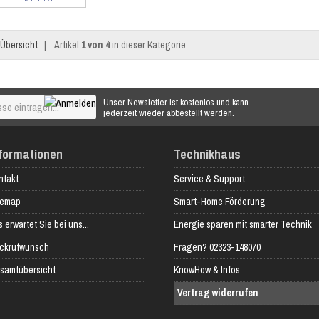
Übersicht
|
Artikel
1 von 4
in dieser Kategorie
Unser Newsletter ist kostenlos und kann
jederzeit wieder abbestellt werden.
formationen
Technikhaus
ntakt
Service & Support
temap
Smart-Home Förderung
 erwartet Sie bei uns...
Energie sparen mit smarter Technik
ckrufwunsch
Fragen? 02323-148070
samtübersicht
KnowHow & Infos
Vertrag widerrufen