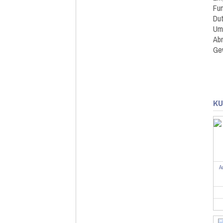
Fun
Dut
Umg
Abm
Gew
KU
A