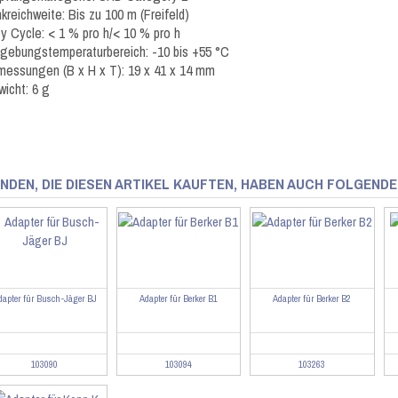
kreichweite: Bis zu 100 m (Freifeld)
y Cycle: < 1 % pro h/< 10 % pro h
ebungstemperaturbereich: -10 bis +55 °C
essungen (B x H x T): 19 x 41 x 14 mm
icht: 6 g
NDEN, DIE DIESEN ARTIKEL KAUFTEN, HABEN AUCH FOLGENDE
dapter für Busch-Jäger BJ
Adapter für Berker B1
Adapter für Berker B2
103090
103094
103263