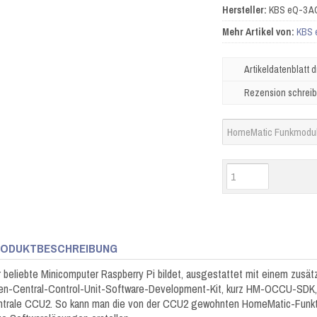
Hersteller:
KBS eQ-3 A
Mehr Artikel von:
KBS 
Artikeldatenblatt 
Rezension schrei
ODUKTBESCHREIBUNG
 beliebte Minicomputer Raspberry Pi bildet, ausgestattet mit einem zus
n-Central-Control-Unit-Software-Development-Kit, kurz HM-OCCU-SDK, e
trale CCU2. So kann man die von der CCU2 gewohnten HomeMatic-Funkti