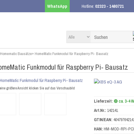
WhatsApp
Hotline:
02323 - 1480721
Homematic Bausätze
»
HomeMatic Funkmodul für Raspberry Pi- Bausatz
meMatic Funkmodul für Raspberry Pi- Bausatz
eine größere Ansicht klicken Sie auf das Vorschaubild
Lieferzeit:
🟢 ca. 3-4 
Art.Nr.:
142141
GTIN/EAN:
40479764214
HAN:
HM-MOD-RPI-PC