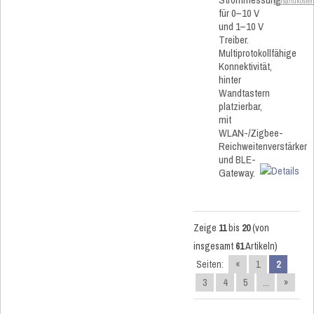
Versandkoste
für 0–10 V
und 1–10 V
Treiber.
Multiprotokollfähige
Konnektivität,
hinter
Wandtastern
platzierbar,
mit
WLAN-/Zigbee-
Reichweitenverstärker
und BLE-
Gateway.
Zeige
11
bis
20
(von
insgesamt
61
Artikeln)
Seiten:
«
1
2
3
4
5
...
»