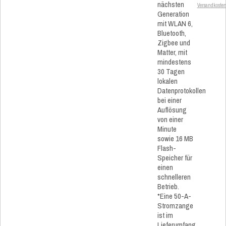
nächsten
Versandkoste
Generation
mit WLAN 6,
Bluetooth,
Zigbee und
Matter, mit
mindestens
30 Tagen
lokalen
Datenprotokollen
bei einer
Auflösung
von einer
Minute
sowie 16 MB
Flash-
Speicher für
einen
schnelleren
Betrieb.
*Eine 50-A-
Stromzange
ist im
Lieferumfang