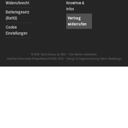
Widerrufsrecht
KnowHow &
Infos
Batteriegesetz
(BattG)
Vertrag
widerrufen
Cookie
Einstellungen
© 2026 Technikhaus by MSC • Alle Rechte vorbehalten
modified eCommerce Shopsoftware © 2009-2026 • Design & Programmierung Rehm Webdesign