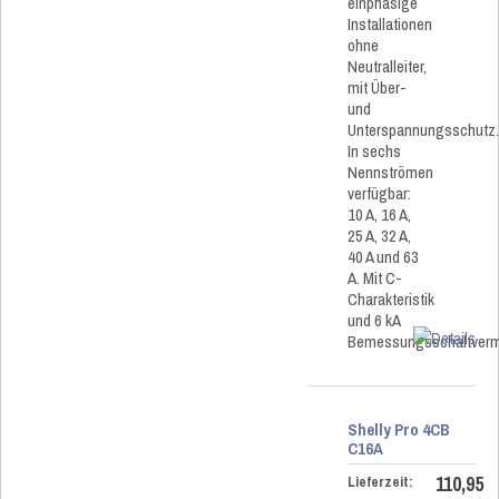
einphasige
Installationen
ohne
Neutralleiter,
mit Über-
und
Unterspannungsschutz
In sechs
Nennströmen
verfügbar:
10 A, 16 A,
25 A, 32 A,
40 A und 63
A. Mit C-
Charakteristik
und 6 kA
Bemessungsschaltver
Shelly Pro 4CB
C16A
110,95
Lieferzeit: