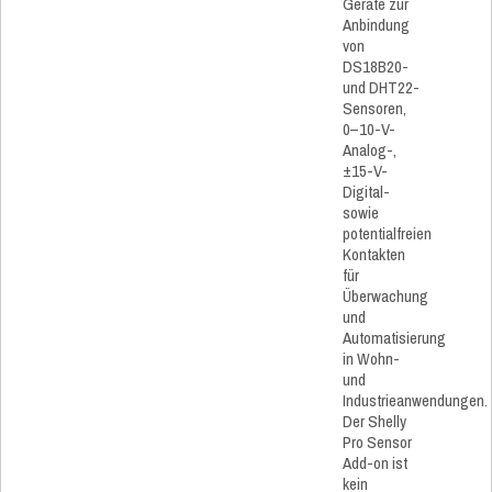
Geräte zur
Anbindung
von
DS18B20-
und DHT22-
Sensoren,
0–10-V-
Analog-,
±15-V-
Digital-
sowie
potentialfreien
Kontakten
für
Überwachung
und
Automatisierung
in Wohn-
und
Industrieanwendungen.
Der Shelly
Pro Sensor
Add-on ist
kein