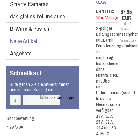
C10A
Smarte Kameras
87,95
Lieferzeit:
das gibt es bei uns auch...
EUR
💬 auf Anfrage
inkl. 19
B-Ware & Posten
2-poliger
% MwSt.
Leitungsschutzschalter
zzgl.
(MCB) mit
Neue Artikel
Versandkoste
Fernsteuerungsfunktion
für
Angebote
einphasige
Installationen
ohne
Schnellkauf
Neutralleiter,
mit Über-
Bitte geben Sie die Artikelnummer
und
aus unserem Katalog ein.
Unterspannungsschutz
In sechs
Nennströmen
verfügbar:
10 A, 16 A,
Shopbewertung
25 A, 32 A,
4.98
/
5
.00
40 A und 63
A. Mit C-