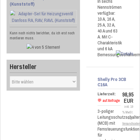
In sechs
(Kunststoff)
Nennströmen
verfügbar:
10 A, 16 A,
25 A, 32 A,
40 A und 63
Kann noch nichts berichten, da ich erst noch
A. Mit C-
montieren muss.
Charakteristik
und 6 kA
Bemessungsschaltver
Hersteller
Shelly Pro 3CB
C16A
98,95
Lieferzeit:
EUR
💬 auf Anfrage
inkl. 19
3-poliger
% MwSt.
Leitungsschutzschalter
zzgl.
(MCB) mit
Versandkoste
Fernsteuerungsfunktion
für