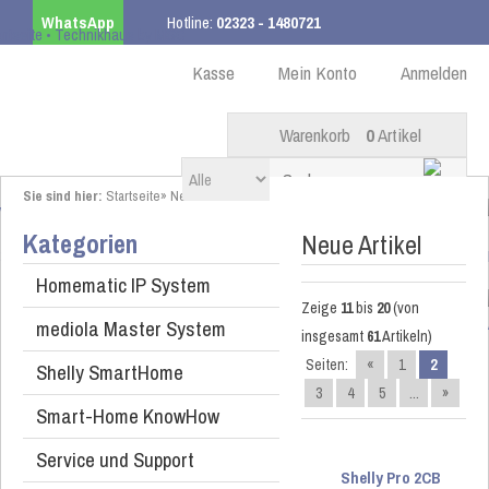
WhatsApp
Hotline:
02323 - 1480721
Kostenloser Versand
ab 99,00 € innerhalb DE
Kasse
Mein Konto
Anmelden
Warenkorb
0
Artikel
Sie sind hier:
Startseite
»
Neue Artikel
Kategorien
Neue Artikel
Homematic IP System
Zeige
11
bis
20
(von
mediola Master System
insgesamt
61
Artikeln)
Seiten:
«
1
2
Shelly SmartHome
3
4
5
...
»
Smart-Home KnowHow
Service und Support
Shelly Pro 2CB