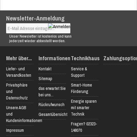
Newsletter-Anmeldung
Unser Newsletter ist kostenlos und kann
jederzeit wieder abbestellt werden.
Mehr über...
Informationen
Technikhaus
Zahlungsoptio
Liefer- und
Kontakt
Service &
Versandkosten
Support
Sitemap
Privatsphäre
Smart-Home
das erwartet Sie
und
Förderung
bei uns...
Datenschutz
Energie sparen
Rückrufwunsch
Unsere AGB
mit smarter
und
Technik
Gesamtübersicht
Kundeninformationen
Fragen? 02323-
Impressum
148070