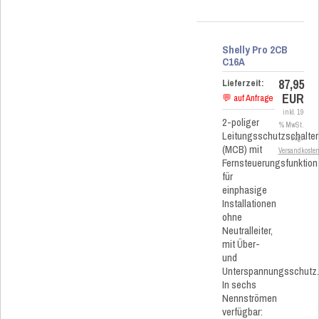
Shelly Pro 2CB
C16A
87,95
Lieferzeit:
EUR
💬 auf Anfrage
inkl. 19
2-poliger
% MwSt.
Leitungsschutzschalter
zzgl.
(MCB) mit
Versandkoste
Fernsteuerungsfunktion
für
einphasige
Installationen
ohne
Neutralleiter,
mit Über-
und
Unterspannungsschutz
In sechs
Nennströmen
verfügbar: