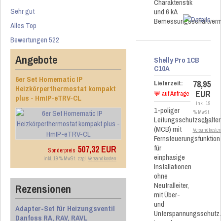
Charakteristik
Sehr gut
und 6 kA
Bemessungsschaltver
Alles Top
Bewertungen 522
Angebote
Shelly Pro 1CB
C10A
6er Set Homematic IP
78,95
Lieferzeit:
Heizkörperthermostat kompakt
EUR
💬 auf Anfrage
plus - HmIP-eTRV-CL
inkl. 19
1-poliger
% MwSt.
Leitungsschutzschalter
zzgl.
(MCB) mit
Versandkoste
Fernsteuerungsfunktion
für
507,32 EUR
Sonderpreis
einphasige
inkl. 19 % MwSt. zzgl.
Versandkosten
Installationen
ohne
Neutralleiter,
Rezensionen
mit Über-
und
Adapter-Set für Heizungsventil
Unterspannungsschutz
Danfoss RA, RAV, RAVL