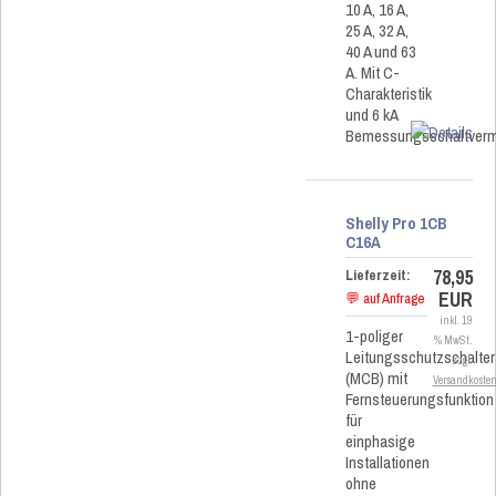
10 A, 16 A,
25 A, 32 A,
40 A und 63
A. Mit C-
Charakteristik
und 6 kA
Bemessungsschaltver
Shelly Pro 1CB
C16A
78,95
Lieferzeit:
EUR
💬 auf Anfrage
inkl. 19
1-poliger
% MwSt.
Leitungsschutzschalter
zzgl.
(MCB) mit
Versandkoste
Fernsteuerungsfunktion
für
einphasige
Installationen
ohne