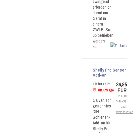
zwingend
erforderlich,
damit ein
Gerät in
einem
ZWLR-Set-
up betrieben
werden
kann.
Shelly Pro Sensor
Add-on
34,95
Lieferzeit:
EUR
💬 auf Anfrage
inkl. 19
Galvanisch
% MwSt.
getrenntes
zzgl.
DIN-
Versandkoste
Schienen-
Add-on für
Shelly Pro