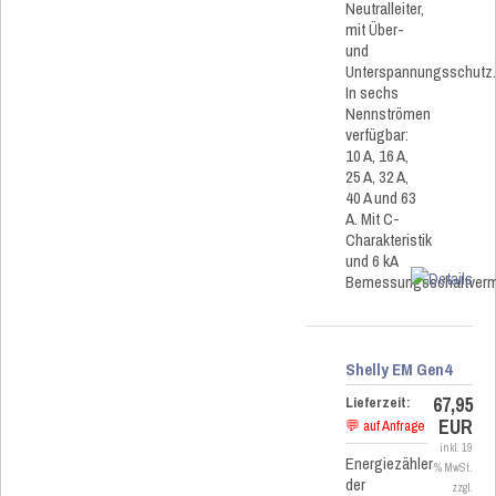
Neutralleiter,
mit Über-
und
Unterspannungsschutz
In sechs
Nennströmen
verfügbar:
10 A, 16 A,
25 A, 32 A,
40 A und 63
A. Mit C-
Charakteristik
und 6 kA
Bemessungsschaltver
Shelly EM Gen4
67,95
Lieferzeit:
EUR
💬 auf Anfrage
inkl. 19
Energiezähler
% MwSt.
der
zzgl.