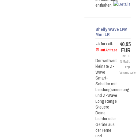
enthalten
Shelly Wave 1PM
Mini LR
40,95
Lieferzeit:
EUR
💬 auf Anfrage
inkl. 19
Der weltweit
% MwSt.
kleinste Z-
zzgl.
Wave
Versandkoste
Smart-
Schalter mit
Leistungsmessung
und Z-Wave
Long Range
Steuere
Deine
Lichter oder
Geräte aus
der Ferne
und