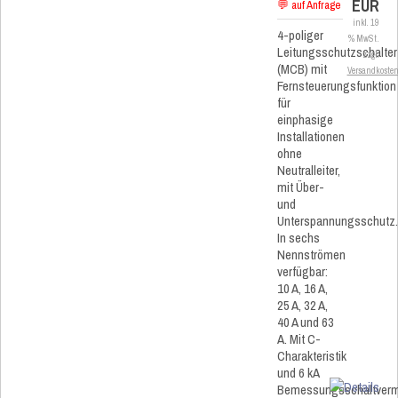
EUR
💬 auf Anfrage
inkl. 19
4-poliger
% MwSt.
Leitungsschutzschalter
zzgl.
(MCB) mit
Versandkoste
Fernsteuerungsfunktion
für
einphasige
Installationen
ohne
Neutralleiter,
mit Über-
und
Unterspannungsschutz
In sechs
Nennströmen
verfügbar:
10 A, 16 A,
25 A, 32 A,
40 A und 63
A. Mit C-
Charakteristik
und 6 kA
Bemessungsschaltver