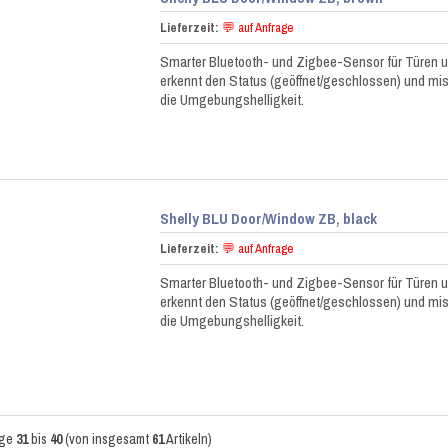
Lieferzeit:
💬 auf Anfrage
Smarter Bluetooth- und Zigbee-Sensor für Türen un
erkennt den Status (geöffnet/geschlossen) und mis
die Umgebungshelligkeit.
Shelly BLU Door/Window ZB, black
Lieferzeit:
💬 auf Anfrage
Smarter Bluetooth- und Zigbee-Sensor für Türen un
erkennt den Status (geöffnet/geschlossen) und mis
die Umgebungshelligkeit.
ige
31
bis
40
(von insgesamt
61
Artikeln)