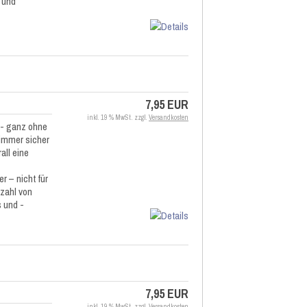
 und
7,95 EUR
inkl. 19 % MwSt. zzgl.
Versandkosten
 - ganz ohne
immer sicher
all eine
r – nicht für
lzahl von
 und -
7,95 EUR
inkl. 19 % MwSt. zzgl.
Versandkosten