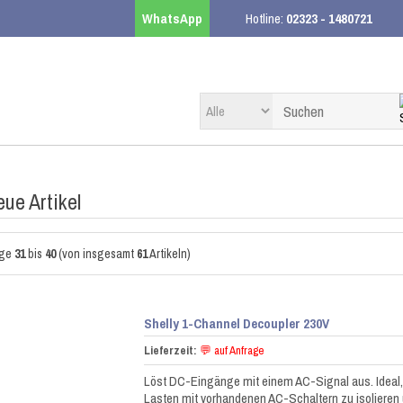
WhatsApp
Hotline:
02323 - 1480721
ue Artikel
ige
31
bis
40
(von insgesamt
61
Artikeln)
Shelly 1-Channel Decoupler 230V
Lieferzeit:
💬 auf Anfrage
Löst DC-Eingänge mit einem AC-Signal aus. Ideal
Lasten mit vorhandenen AC-Schaltern zu isolieren