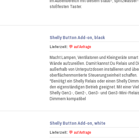
im Außenbereich mit diesem staub-, spritzwasser-
stoßfesten Taster.
Shelly Button Add-on, black
Lieferzeit:
💬 auf Anfrage
Macht Lampen, Ventilatoren und Kleingeräte smart
Wände aufzureißen. Damit kannst Du Relais und D
außerhalb von Unterputzdosen installieren und über
oberflächenmontierte Steuerungseinheit schaffen.
*Benötigt ein Shelly Relais oder einen Shelly Dimme
den eigenständigen Betrieb geeignet. Mit einer Vie
Shelly Gen1-, Gen2-, Gen3- und Gen3-Mini-Relais
Dimmern kompatibel
Shelly Button Add-on, white
Lieferzeit:
💬 auf Anfrage