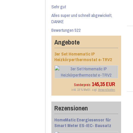
Sehr gut
Alles super und schnell abgewickelt,
DANKE
Bewertungen 522
Angebote
3er Set Homematic IP
Heizkörperthermostat e-TRV2
145,35 EUR
Sonderpreis
inkl. 19 % MwSt. zzgl.
Versandkosten
Rezensionen
HomeMatic Energiesensor für
Smart Meter ES-IEC- Bausatz