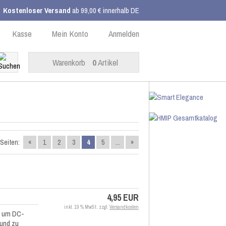
Kostenloser Versand
ab 99,00 € innerhalb DE
Kasse
Mein Konto
Anmelden
Warenkorb
0
Artikel
Seiten:
«
1
2
3
4
5
...
»
4,95 EUR
inkl. 19 % MwSt. zzgl.
Versandkosten
, um DC-
 und zu