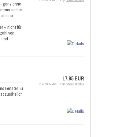
 - ganz ohne
immer sicher
all eine
r – nicht für
lzahl von
 und -
17,95 EUR
inkl. 19 % MwSt. zzgl.
Versandkosten
d Fenster. Er
st zusätzlich