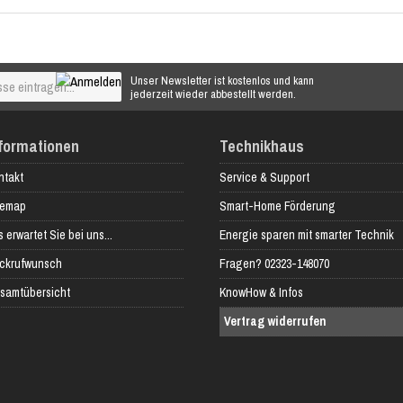
Unser Newsletter ist kostenlos und kann
jederzeit wieder abbestellt werden.
formationen
Technikhaus
ntakt
Service & Support
temap
Smart-Home Förderung
 erwartet Sie bei uns...
Energie sparen mit smarter Technik
ckrufwunsch
Fragen? 02323-148070
samtübersicht
KnowHow & Infos
Vertrag widerrufen