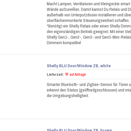
Macht Lampen, Ventilatoren und Kleingeräte smart
Wände aufzureißen. Damit kannst Du Relais und D
außerhalb von Unterputzdosen installieren und über
oberflächenmontierte Steuerungseinheit schaffen.
*Benötigt ein Shelly Relais oder einen Shelly Dimme
den eigenständigen Betrieb geeignet. Mit einer Vie
Shelly Gen1-, Gen2-, Gen3- und Gen3-Mini-Relais
Dimmern kompatibel
Shelly BLU Door/Window ZB, white
Lieferzeit:
💬 auf Anfrage
Smarter Bluetooth- und Zigbee-Sensor für Türen un
erkennt den Status (geöffnet/geschlossen) und mis
die Umgebungshelligkeit.
Shelly BLU Door/Window ZB, brown