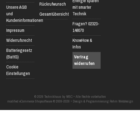
Energie sparen
Rückrufwunsch
Unsere AGB
mit smarter
und
Technik
Gesamtübersicht
Kundeninformationen
Fragen? 02323-
Impressum
148070
Widerrufsrecht
KnowHow &
Infos
Batteriegesetz
(BattG)
Vertrag
widerrufen
Cookie
Einstellungen
© 2026 Technikhaus by MSC • Alle Rechte vorbehalten
modified eCommerce Shopsoftware © 2009-2026 • Design & Programmierung Rehm Webdesign