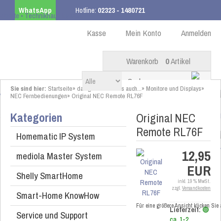
WhatsApp
Hotline:
02323 - 1480721
Kostenloser Versand
ab 99,00 € innerhalb DE
Kasse
Mein Konto
Anmelden
Warenkorb
0
Artikel
Sie sind hier:
Startseite
»
das gibt es bei uns auch...
»
Monitore und Displays
»
NEC Fernbedienungen
»
Original NEC Remote RL76F
Kategorien
Original NEC
Remote RL76F
Homematic IP System
12,95
mediola Master System
EUR
Shelly SmartHome
inkl. 19 % MwSt.
zzgl.
Versandkosten
Smart-Home KnowHow
Für eine größere Ansicht klicken Sie
Lieferzeit:
🟢
Service und Support
ca. 1-2