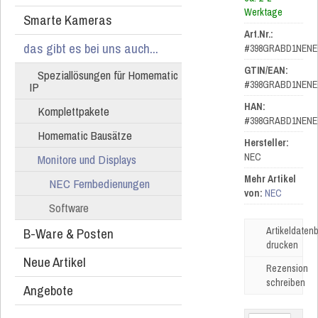
Werktage
Smarte Kameras
Art.Nr.:
das gibt es bei uns auch...
#398GRABD1NENE
GTIN/EAN:
Speziallösungen für Homematic
#398GRABD1NENE
IP
HAN:
Komplettpakete
#398GRABD1NENE
Homematic Bausätze
Hersteller:
NEC
Monitore und Displays
Mehr Artikel
NEC Fernbedienungen
von:
NEC
Software
B-Ware & Posten
Artikeldatenb
drucken
Neue Artikel
Rezension
schreiben
Angebote