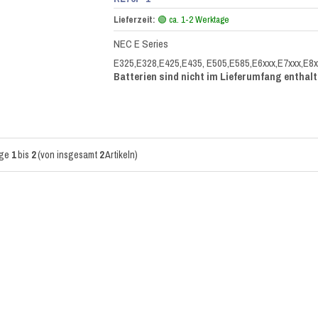
Lieferzeit:
🟢 ca. 1-2 Werktage
NEC E Series
E325,E328,E425,E435, E505,E585,E6xxx,E7xxx,E8
Batterien sind nicht im Lieferumfang enthalt
ige
1
bis
2
(von insgesamt
2
Artikeln)