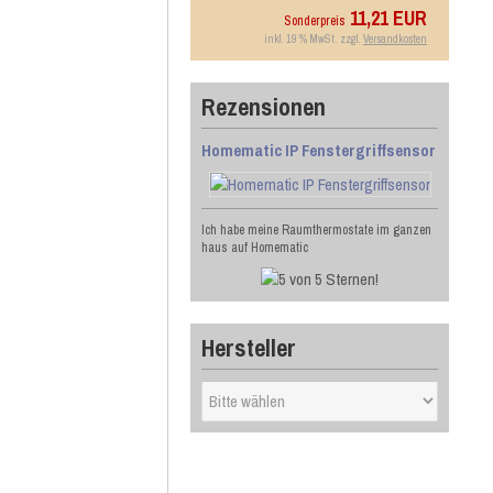
11,21 EUR
Sonderpreis
inkl. 19 % MwSt. zzgl.
Versandkosten
Rezensionen
Homematic IP Fenstergriffsensor
Ich habe meine Raumthermostate im ganzen
haus auf Homematic
Hersteller