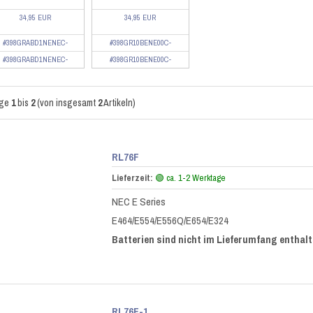
34,95 EUR
34,95 EUR
#398GRABD1NENEC-
#398GR10BENE00C-
#398GRABD1NENEC-
#398GR10BENE00C-
ige
1
bis
2
(von insgesamt
2
Artikeln)
RL76F
Lieferzeit:
🟢 ca. 1-2 Werktage
NEC E Series
E464/E554/E556Q/E654/E324
Batterien sind nicht im Lieferumfang enthalt
RL76F-1