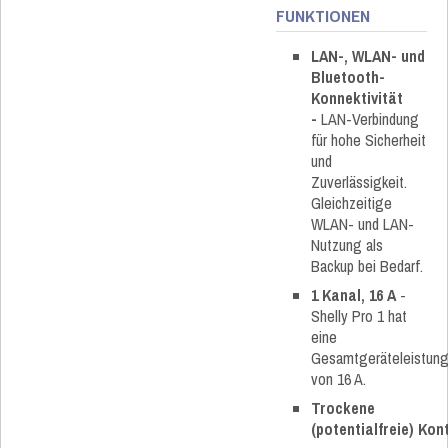
FUNKTIONEN
LAN-, WLAN- und
Bluetooth-
Konnektivität
-
LAN-Verbindung
für hohe Sicherheit
und
Zuverlässigkeit.
Gleichzeitige
WLAN- und LAN-
Nutzung als
Backup bei Bedarf.
1 Kanal, 16 A
-
Shelly Pro 1 hat
eine
Gesamtgeräteleistun
von 16 A.
Trockene
(potentialfreie)
Kon