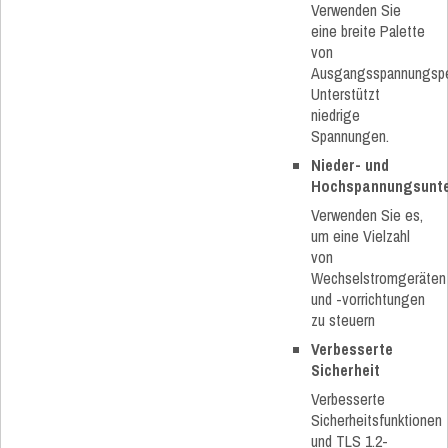
Verwenden Sie
eine breite Palette
von
Ausgangsspannungspe
Unterstützt
niedrige
Spannungen.
Nieder- und
Hochspannungs
unt
Verwenden Sie es,
um eine Vielzahl
von
Wechselstromgeräten
und -vorrichtungen
zu steuern
Verbesserte
Sicherheit
Verbesserte
Sicherheitsfunktionen
und TLS 1.2-