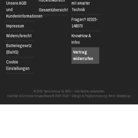
Unsere AGB
mit smarter
und
Technik
Gesamtübersicht
Kundeninformationen
Fragen? 02323-
Impressum
148070
Widerrufsrecht
KnowHow &
Infos
Batteriegesetz
(BattG)
Vertrag
widerrufen
Cookie
Einstellungen
© 2026 Technikhaus by MSC • Alle Rechte vorbehalten
modified eCommerce Shopsoftware © 2009-2026 • Design & Programmierung Rehm Webdesign