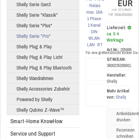
EUR
Shelly Serie Gen3
inkl. 19 % MwSt.
Shelly Serie "Klassik"
zzgl.
Versandkosten
Shelly Serie "Plus"
Lieferzeit:
🟢
ca. 3-4
Shelly Serie "Pro"
Werktage
Shelly Plug & Play
Art.Nr.:
205995
Für eine größere Ansicht klicken Sie
Shelly Plug & Play Licht
GTIN/EAN:
3800235268001
Shelly Plug & Play Bluetooth
Hersteller:
Shelly Wandrahmen
Shelly
Shelly Accessories Zubehör
Mehr Artikel
von:
Shelly
Powered by Shelly
Shelly Qubino Z-Wave™
Artikeldatenb
Smart-Home KnowHow
drucken
Rezension
Service und Support
schreiben