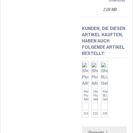
2.08 MB
KUNDEN, DIE DIESEN
ARTIKEL KAUFTEN,
HABEN AUCH
FOLGENDE ARTIKEL
BESTELLT:
Shelly
Shelly
Shelly
Plus
Plus
BLU
AddOn
AddOn
Gateway
+
+
1
3
DS18B20-
DS18B20
213531-1TS
213531-3TS
219776
3
a
Meter
3
Länge
Meter
Länge
Übersicht
|