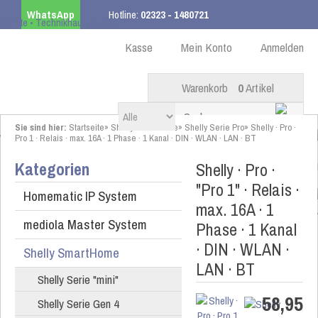
WhatsApp
Hotline:
02323 - 1480721
Kostenloser Versand
ab 99,00 € innerhalb DE
Kasse
Mein Konto
Anmelden
Warenkorb
0
Artikel
Sie sind hier:
Startseite
»
Shelly SmartHome
»
Shelly Serie Pro
»
Shelly · Pro ·
Pro 1 · Relais · max. 16A · 1 Phase · 1 Kanal · DIN · WLAN · LAN · BT
Kategorien
Shelly · Pro ·
"Pro 1" · Relais ·
Homematic IP System
max. 16A · 1
mediola Master System
Phase · 1 Kanal
· DIN · WLAN ·
Shelly SmartHome
LAN · BT
Shelly Serie "mini"
58,95
Shelly Serie Gen 4