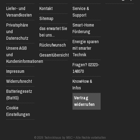
Liefer- und
Kontakt
Service &
Versandkosten
Support
Sitemap
Privatsphäre
Smart-Home
das erwartet Sie
und
Förderung
bei uns...
Datenschutz
Energie sparen
Rückrufwunsch
Unsere AGB
mit smarter
und
Technik
Gesamtübersicht
Kundeninformationen
Fragen? 02323-
Impressum
148070
Widerrufsrecht
KnowHow &
Infos
Batteriegesetz
(BattG)
Vertrag
widerrufen
Cookie
Einstellungen
© 2026 Technikhaus by MSC • Alle Rechte vorbehalten