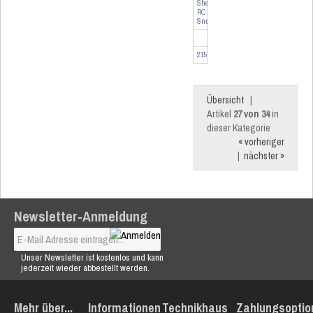
Shelly
RC
Snubber
-
Entstörungsglied
215629
Übersicht
|
Artikel
27 von 34
in
dieser Kategorie
« vorheriger
|
nächster »
Newsletter-Anmeldung
Unser Newsletter ist kostenlos und kann
jederzeit wieder abbestellt werden.
Mehr über...
Informationen
Technikhaus
Zahlungsoptio