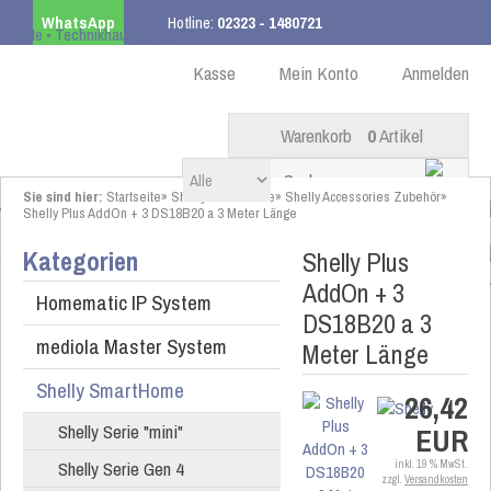
WhatsApp
Hotline:
02323 - 1480721
Kostenloser Versand
ab 99,00 € innerhalb DE
Kasse
Mein Konto
Anmelden
Warenkorb
0
Artikel
Sie sind hier:
Startseite
»
Shelly SmartHome
»
Shelly Accessories Zubehör
»
Shelly Plus AddOn + 3 DS18B20 a 3 Meter Länge
Kategorien
Shelly Plus
AddOn + 3
Homematic IP System
DS18B20 a 3
mediola Master System
Meter Länge
Shelly SmartHome
26,42
Shelly Serie "mini"
EUR
Shelly Serie Gen 4
inkl. 19 % MwSt.
zzgl.
Versandkosten