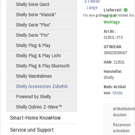
Shelly Serie Gen3
Lieferzeit:
🟢
Shelly Serie "Klassik"
Für eine größere Ansicht klicken Sie
ca. 3-4
Werktage
Shelly Serie "Plus"
Art.Nr.:
Shelly Serie "Pro"
213531-3TS
Shelly Plug & Play
GTIN/EAN:
3800235266427
Shelly Plug & Play Licht
HAN:
213531
Shelly Plug & Play Bluetooth
Hersteller:
Shelly Wandrahmen
Shelly
Shelly Accessories Zubehör
Mehr Artikel
von:
Shelly
Powered by Shelly
Shelly Qubino Z-Wave™
Artikeldatenb
drucken
Smart-Home KnowHow
Rezension
Service und Support
schreiben