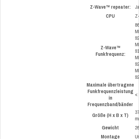
Z-Wave™ repeater:
J
CPU
Z
86
M
92
M
Z-Wave™
91
Funkfrequenz:
MH
92
M
9
Maximale übertragene
Funkfrequenzleistung
<
in
Frequenzband/bänder
3
Größe (H x B x T)
m
Gewicht
2
Montage
U