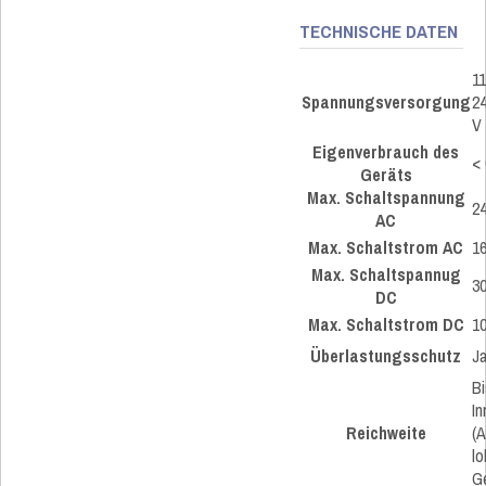
TECHNISCHE DATEN
11
Spannungsversorgung
24
V
Eigenverbrauch des
< 
Geräts
Max. Schaltspannung
2
AC
Max. Schaltstrom AC
16
Max. Schaltspannug
3
DC
Max. Schaltstrom DC
10
Überlastungsschutz
J
Bi
I
Reichweite
(
lo
G