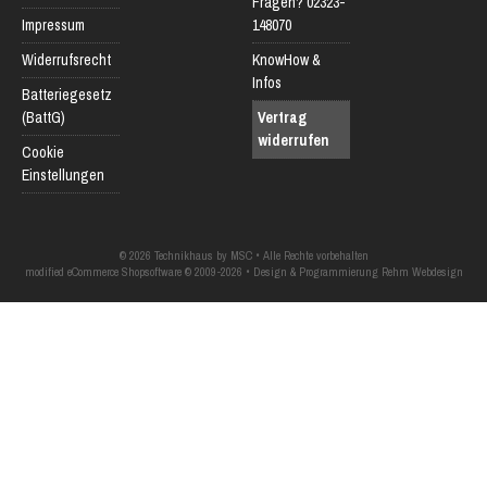
Fragen? 02323-
Impressum
148070
Widerrufsrecht
KnowHow &
Infos
Batteriegesetz
(BattG)
Vertrag
widerrufen
Cookie
Einstellungen
© 2026 Technikhaus by MSC • Alle Rechte vorbehalten
modified eCommerce Shopsoftware © 2009-2026 • Design & Programmierung Rehm Webdesign