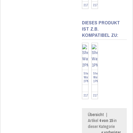
217918
217912
DIESES PRODUKT
IST Z.B.
KOMPATIBEL ZU:
Shelly
Shelly
Wave
Wave
2PM
1PM
217918
217912
Übersicht
|
Artikel
4 von 15
in
dieser Kategorie
« vorheriger