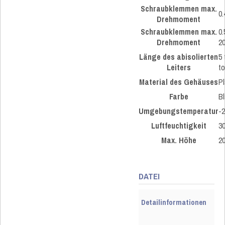
Schraubklemmen max.
0.
Drehmoment
Schraubklemmen max.
0.
Drehmoment
2
Länge des abisolierten
5 
Leiters
to
Material des Gehäuses
Pl
Farbe
Bl
Umgebungstemperatur
-
Luftfeuchtigkeit
3
Max. Höhe
2
DATEI
Detailinformationen