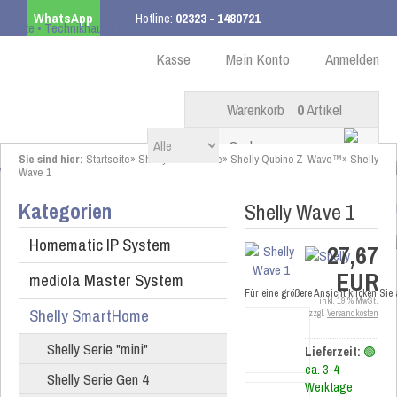
WhatsApp
Hotline:
02323 - 1480721
Kostenloser Versand
ab 99,00 € innerhalb DE
Kasse
Mein Konto
Anmelden
Warenkorb
0
Artikel
Sie sind hier:
Startseite
»
Shelly SmartHome
»
Shelly Qubino Z-Wave™
»
Shelly
Wave 1
Kategorien
Shelly Wave 1
Homematic IP System
27,67
EUR
mediola Master System
Für eine größere Ansicht klicken Sie
inkl. 19 % MwSt.
Shelly SmartHome
zzgl.
Versandkosten
Shelly Serie "mini"
Lieferzeit:
🟢
ca. 3-4
Shelly Serie Gen 4
Werktage