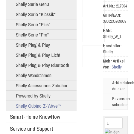
Shelly Serie Gen3
Art.Nr.:
217904
Shelly Serie "Klassik"
GTIN/EAN:
3800235269039
Shelly Serie "Plus"
HAN:
Shelly Serie "Pro"
Shelly_W_1
Shelly Plug & Play
Hersteller:
Shelly
Shelly Plug & Play Licht
Mehr Artikel
Shelly Plug & Play Bluetooth
von:
Shelly
Shelly Wandrahmen
Artikeldatenb
Shelly Accessories Zubehör
drucken
Powered by Shelly
Rezension
schreiben
Shelly Qubino Z-Wave™
Smart-Home KnowHow
Service und Support