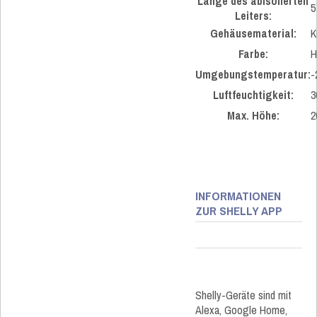
Länge des abisolierten
5
Leiters:
Gehäusematerial:
K
Farbe:
H
Umgebungstemperatur:
-
Luftfeuchtigkeit:
3
Max. Höhe:
2
INFORMATIONEN
ZUR SHELLY APP
Shelly-Geräte sind mit
Alexa, Google Home,