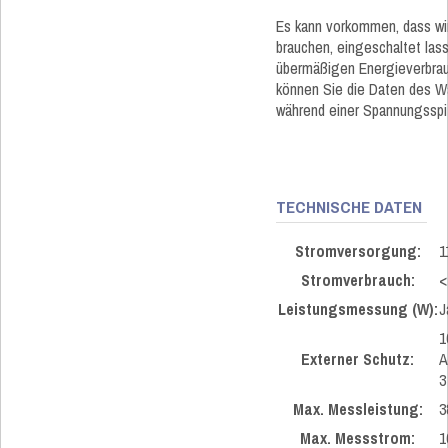
Es kann vorkommen, dass wir 
brauchen, eingeschaltet la
übermäßigen Energieverbrau
können Sie die Daten des Wa
während einer Spannungsspit
TECHNISCHE DATEN
Stromversorgung:
1
Stromverbrauch:
<
Leistungsmessung (W):
J
1
Externer Schutz:
A
3
Max. Messleistung:
3
Max. Messstrom:
1