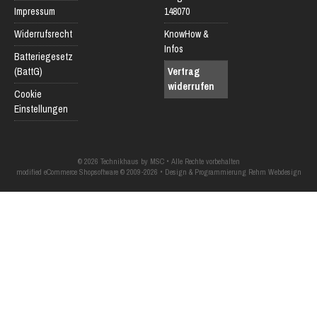
Impressum
148070
Widerrufsrecht
KnowHow &
Infos
Batteriegesetz
(BattG)
Vertrag
widerrufen
Cookie
Einstellungen
© 2026 Technikhaus by MSC • Alle Rechte vorbehalten
modified eCommerce Shopsoftware © 2009-2026 • Design & Programmierung Rehm Webdesign