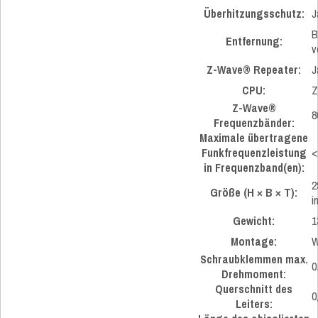
Überhitzungsschutz:
J
B
Entfernung:
v
Z-Wave® Repeater:
J
CPU:
Z
Z-Wave®
8
Frequenzbänder:
Maximale übertragene
Funkfrequenzleistung
<
in Frequenzband(en):
2
Größe (H × B × T):
i
Gewicht:
1
Montage:
W
Schraubklemmen max.
0
Drehmoment:
Querschnitt des
0
Leiters: