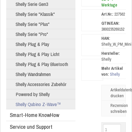
Shelly Serie Gen3
Werktage
Shelly Serie "Klassik"
Art.Nr.:
227562
Shelly Serie "Plus"
GTIN/EAN:
3800235269152
Shelly Serie "Pro"
HAN:
Shelly Plug & Play
Shelly_W_PM_Mini
Shelly Plug & Play Licht
Hersteller:
Shelly
Shelly Plug & Play Bluetooth
Mehr Artikel
Shelly Wandrahmen
von:
Shelly
Shelly Accessories Zubehör
Artikeldatenb
Powered by Shelly
drucken
Shelly Qubino Z-Wave™
Rezension
schreiben
Smart-Home KnowHow
Service und Support