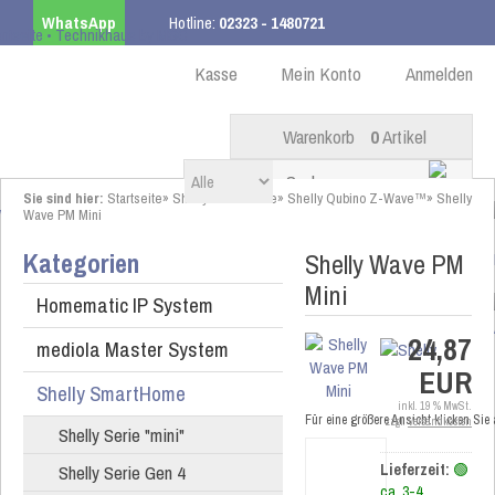
WhatsApp
Hotline:
02323 - 1480721
Kostenloser Versand
ab 99,00 € innerhalb DE
Kasse
Mein Konto
Anmelden
Warenkorb
0
Artikel
Sie sind hier:
Startseite
»
Shelly SmartHome
»
Shelly Qubino Z-Wave™
»
Shelly
Wave PM Mini
Kategorien
Shelly Wave PM
Mini
Homematic IP System
24,87
mediola Master System
EUR
Shelly SmartHome
inkl. 19 % MwSt.
Für eine größere Ansicht klicken Sie
zzgl.
Versandkosten
Shelly Serie "mini"
Shelly Serie Gen 4
Lieferzeit:
🟢
ca. 3-4