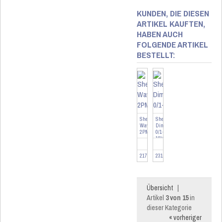
KUNDEN, DIE DIESEN
ARTIKEL KAUFTEN,
HABEN AUCH
FOLGENDE ARTIKEL
BESTELLT:
Shelly
Shelly
Wave
Dimmer
2PM
0/1-
10V
PM
Gen3
217918
231837
Übersicht
|
Artikel
3 von 15
in
dieser Kategorie
« vorheriger