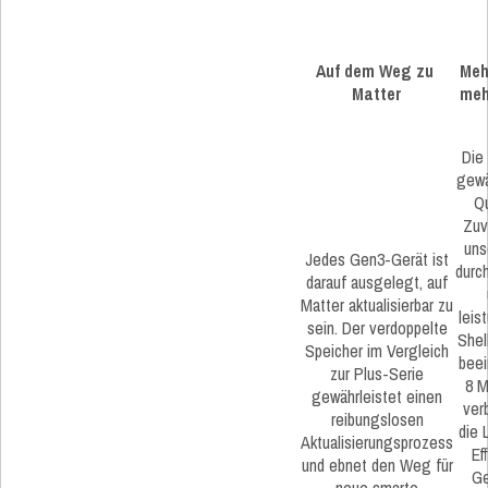
Auf dem Weg zu
Meh
Matter
meh
Die
gewä
Qu
Zuv
uns
Jedes Gen3-Gerät ist
durc
darauf ausgelegt, auf
Matter aktualisierbar zu
leis
sein. Der verdoppelte
Shel
Speicher im Vergleich
beei
zur Plus-Serie
8 M
gewährleistet einen
ver
reibungslosen
die 
Aktualisierungsprozess
Ef
und ebnet den Weg für
Ge