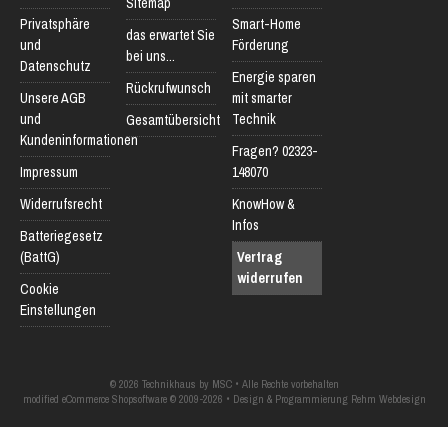
Sitemap
Privatsphäre
Smart-Home
das erwartet Sie
und
Förderung
bei uns...
Datenschutz
Energie sparen
Rückrufwunsch
Unsere AGB
mit smarter
und
Technik
Gesamtübersicht
Kundeninformationen
Fragen? 02323-
Impressum
148070
Widerrufsrecht
KnowHow &
Infos
Batteriegesetz
(BattG)
Vertrag
widerrufen
Cookie
Einstellungen
© 2026 Technikhaus by MSC • Alle Rechte vorbehalten
modified eCommerce Shopsoftware © 2009-2026 • Design & Programmierung Rehm Webdesign