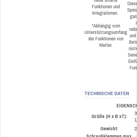
neue smarte
Diese
Funktionen und
Spei
Integrationen.
gara
*Abhängig vom
rei
Unterstützungsumfang
und
der Funktionen von
Betr
Matter.
rüst
Serie
Einf
Fun
TECHNISCHE DATEN
EIGENSC
3
Größe (H x B xT):
1
Gewicht:
2
Schraubklemmen max.