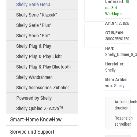
Lieferzeit:
🟢
Shelly Serie Gen3
ca. 3-4
Shelly Serie "Klassik"
Werktage
Art.Nr.:
231837
Shelly Serie "Plus"
GTIN/EAN:
Shelly Serie "Pro"
3800235261750
Shelly Plug & Play
HAN:
Shelly_Dimmer_0_
Shelly Plug & Play Licht
Hersteller:
Shelly Plug & Play Bluetooth
Shelly
Shelly Wandrahmen
Mehr Artikel
von:
Shelly
Shelly Accessories Zubehör
Powered by Shelly
Artikeldatenb
Shelly Qubino Z-Wave™
drucken
Smart-Home KnowHow
Rezension
schreiben
Service und Support