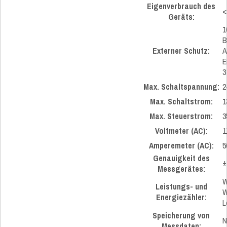
Eigenverbrauch des
<
Geräts:
1
B
Externer Schutz:
A
E
3
Max. Schaltspannung:
2
Max. Schaltstrom:
1
Max. Steuerstrom:
3
Voltmeter (AC):
1
Amperemeter (AC):
5
Genauigkeit des
±
Messgerätes:
W
Leistungs- und
W
Energiezähler:
L
Speicherung von
N
Messdaten: