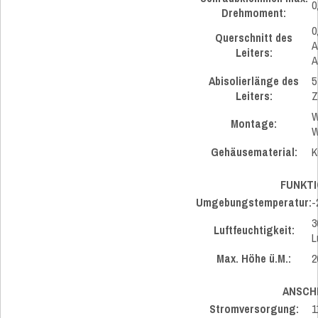
0
Drehmoment:
0
Querschnitt des
A
Leiters:
A
Abisolierlänge des
5
Leiters:
Z
W
Montage:
W
Gehäusematerial:
K
FUNKT
Umgebungstemperatur:
-
3
Luftfeuchtigkeit:
L
Max. Höhe ü.M.:
2
ANSCH
Stromversorgung:
1