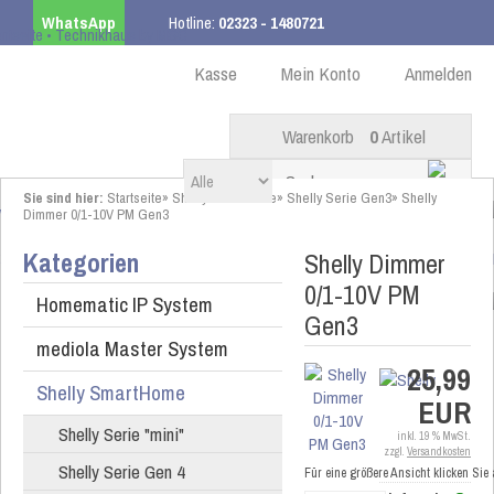
WhatsApp
Hotline:
02323 - 1480721
Kostenloser Versand
ab 99,00 € innerhalb DE
Kasse
Mein Konto
Anmelden
Warenkorb
0
Artikel
Sie sind hier:
Startseite
»
Shelly SmartHome
»
Shelly Serie Gen3
»
Shelly
Dimmer 0/1-10V PM Gen3
Kategorien
Shelly Dimmer
0/1-10V PM
Homematic IP System
Gen3
mediola Master System
25,99
Shelly SmartHome
EUR
Shelly Serie "mini"
inkl. 19 % MwSt.
zzgl.
Versandkosten
Shelly Serie Gen 4
Für eine größere Ansicht klicken Sie