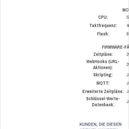
MC
CPU:
S
Taktfrequenz:
4
Flash:
8
FIRMWARE-F
Zeitpläne:
2
WebHooks (URL-
2
Aktionen):
Skripting:
J
MQTT:
J
Erweiterte Zeitpläne:
J
Schlüssel-Werte-
J
Datenbank:
KUNDEN, DIE DIESEN