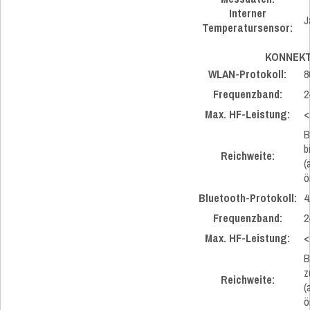
Interner
J
Temperatursensor:
KONNEKT
WLAN-Protokoll:
8
Frequenzband:
2
Max. HF-Leistung:
<
B
b
Reichweite:
(
ö
Bluetooth-Protokoll:
4
Frequenzband:
2
Max. HF-Leistung:
<
B
z
Reichweite:
(
ö