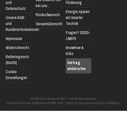
und
Förderung
bei uns...
Datenschutz
Energie sparen
Rückrufwunsch
Unsere AGB
mit smarter
und
Technik
Gesamtübersicht
Kundeninformationen
Fragen? 02323-
Impressum
148070
Widerrufsrecht
KnowHow &
Infos
Batteriegesetz
(BattG)
Vertrag
widerrufen
Cookie
Einstellungen
© 2026 Technikhaus by MSC • Alle Rechte vorbehalten
modified eCommerce Shopsoftware © 2009-2026 • Design & Programmierung Rehm Webdesign