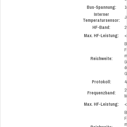
Bus-Spannung:
1
Interner
J
Temperatursensor:
HF-Band:
2
Max. HF-Leistung:
<
B
F
m
Reichweite:
(
d
G
Protokoll:
4
2
Frequenzband:
M
Max. HF-Leistung:
<
B
F
m