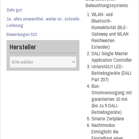
Beleuchtungssystems.
Sehr gut
WLAN- und
1a , alles einwandfrei , weiter so , schnelle
Bluetooth-
Lieferung
Konnektivität (BLE-
Gateway und WLAN
Bewertungen 522
Reichweiten
Hersteller
Extender)
DALI Single Master
Application Controller
Unterstützt LED-
Betriebsgeräte (DALI
Part 207)
Bus-
Stromversorgung mit
garantierten 10 mA
(bis zu 5 DALI-
Betriebsgeräte)
Smarte Zeitpläne
Nachtmodus:
Ermöglicht die
Einstellung einer