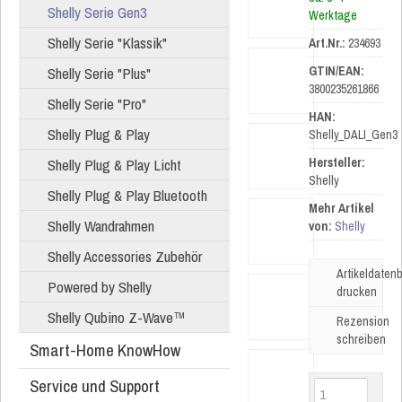
Shelly Serie Gen3
Werktage
Shelly Serie "Klassik"
Art.Nr.:
234693
Shelly Serie "Plus"
GTIN/EAN:
3800235261866
Shelly Serie "Pro"
HAN:
Shelly Plug & Play
Shelly_DALI_Gen3
Shelly Plug & Play Licht
Hersteller:
Shelly
Shelly Plug & Play Bluetooth
Mehr Artikel
Shelly Wandrahmen
von:
Shelly
Shelly Accessories Zubehör
Artikeldatenb
Powered by Shelly
drucken
Shelly Qubino Z-Wave™
Rezension
schreiben
Smart-Home KnowHow
Service und Support