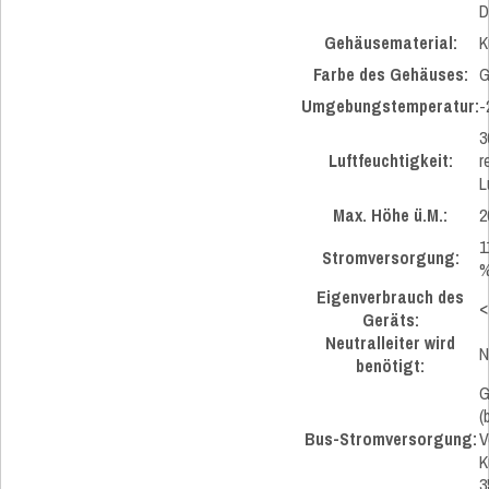
D
Gehäusematerial:
K
Farbe des Gehäuses:
G
Umgebungstemperatur:
-
3
Luftfeuchtigkeit:
r
L
Max. Höhe ü.M.:
2
1
Stromversorgung:
%
Eigenverbrauch des
<
Geräts:
Neutralleiter wird
N
benötigt:
G
(
Bus-Stromversorgung:
V
K
3