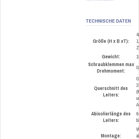
TECHNISCHE DATEN
4
Größe (H x B xT):
1
Z
Gewicht:
1
Schraubklemmen max
0
Drehmoment:
0
2
Querschnitt des
(
Leiters:
u
A
Abisolierlänge des
6
Leiters:
b
W
Montage:
a