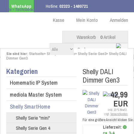
WhatsApp
Hotline:
02323 - 1480721
Kostenloser Versand
ab 99,00 € innerhalb DE
Kasse
Mein Konto
Anmelden
Warenkorb
0
Artikel
Sie sind hier:
Startseite
»
Shelly SmartHome
»
Shelly Serie Gen3
»
Shelly DALI
Dimmer Gen3
Kategorien
Shelly DALI
Dimmer Gen3
Homematic IP System
42,99
mediola Master System
EUR
Shelly SmartHome
inkl. 19 % MwSt.
zzgl.
Versandkosten
Shelly Serie "mini"
Für eine größere Ansicht klicken Sie
Shelly Serie Gen 4
Lieferzeit:
🟢
ca. 3-4