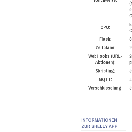
Reichweite:
(
d
G
E
CPU:
C
Flash:
8
Zeitpläne:
2
WebHooks (URL-
2
Aktionen):
p
Skripting:
J
MQTT:
J
Verschlüsselung:
J
INFORMATIONEN
ZUR SHELLY APP