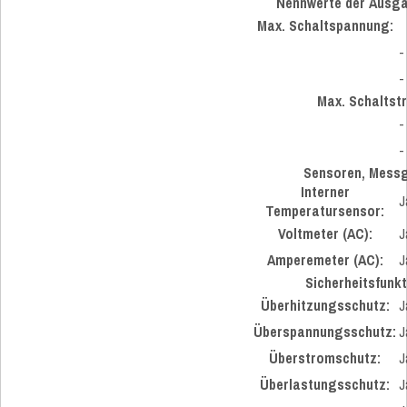
Nennwerte der Ausg
Max. Schaltspannung:
-
-
Max. Schaltst
-
-
Sensoren, Mess
Interner
J
Temperatursensor:
Voltmeter (AC):
J
Amperemeter (AC):
J
Sicherheitsfunk
Überhitzungsschutz:
J
Überspannungsschutz:
J
Überstromschutz:
J
Überlastungsschutz:
J