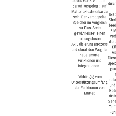
Jedes Gen3-Gerät ist
durc
darauf ausgelegt, auf
Matter aktualisierbar zu
leis
sein. Der verdoppelte
Shel
Speicher im Vergleich
beei
zur Plus-Serie
8 M
gewährleistet einen
ver
reibungslosen
die 
Aktualisierungsprozess
Ef
und ebnet den Weg für
Ge
neue smarte
Diese
Funktionen und
Spei
Integrationen.
gara
*Abhängig vom
rei
Unterstützungsumfang
und
der Funktionen von
Betr
Matter.
rüst
Serie
Einf
Fun