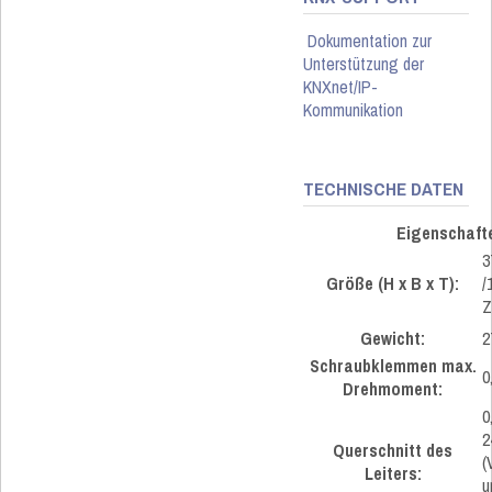
Dokumentation zur
Unterstützung der
KNXnet/IP-
Kommunikation
TECHNISCHE DATEN
Eigenschaft
3
Größe (H x B x T):
/
Z
Gewicht:
2
Schraubklemmen max.
0
Drehmoment:
0
2
Querschnitt des
(
Leiters:
u