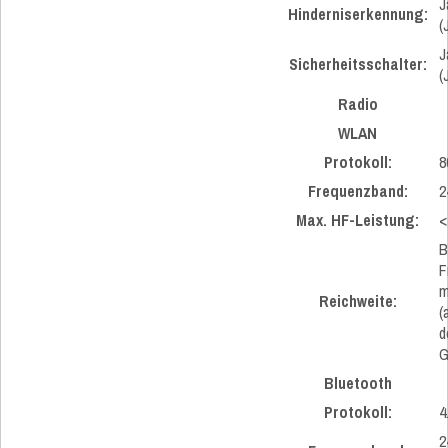
J
Hinderniserkennung:
(
J
Sicherheitsschalter:
(
Radio
WLAN
Protokoll:
8
Frequenzband:
2
Max. HF-Leistung:
<
B
F
m
Reichweite:
(
d
G
Bluetooth
Protokoll:
4
2