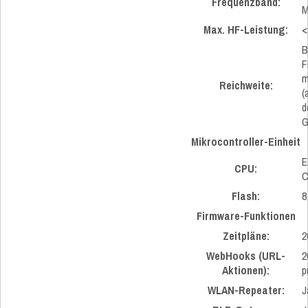
Frequenzband:
M
Max. HF-Leistung:
<
B
F
m
Reichweite:
(
d
G
Mikrocontroller-Einheit
E
CPU:
C
Flash:
8
Firmware-Funktionen
Zeitpläne:
2
WebHooks (URL-
2
Aktionen):
p
WLAN-Repeater:
J