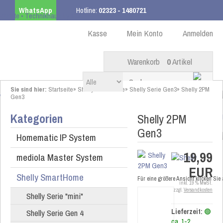
WhatsApp
Hotline:
02323 - 1480721
Kostenloser Versand
ab 99,00 € innerhalb DE
Kasse
Mein Konto
Anmelden
Warenkorb
0
Artikel
Sie sind hier:
Startseite
»
Shelly SmartHome
»
Shelly Serie Gen3
»
Shelly 2PM
Gen3
Kategorien
Shelly 2PM
Gen3
Homematic IP System
19,99
mediola Master System
EUR
Shelly SmartHome
Für eine größere Ansicht klicken Sie
inkl. 19 % MwSt.
zzgl.
Versandkosten
Shelly Serie "mini"
Shelly Serie Gen 4
Lieferzeit:
🟢
ca. 1-2