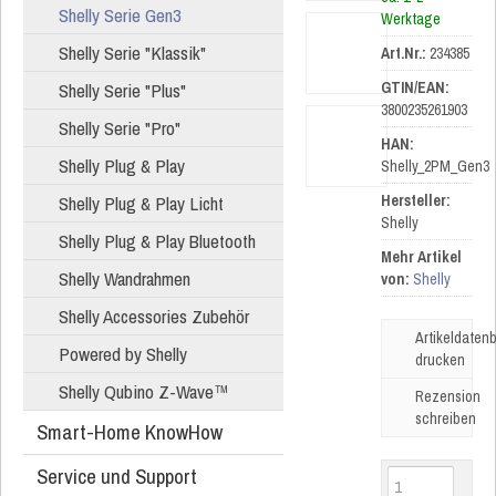
Shelly Serie Gen3
Werktage
Shelly Serie "Klassik"
Art.Nr.:
234385
Shelly Serie "Plus"
GTIN/EAN:
3800235261903
Shelly Serie "Pro"
HAN:
Shelly Plug & Play
Shelly_2PM_Gen3
Shelly Plug & Play Licht
Hersteller:
Shelly
Shelly Plug & Play Bluetooth
Mehr Artikel
Shelly Wandrahmen
von:
Shelly
Shelly Accessories Zubehör
Artikeldatenb
Powered by Shelly
drucken
Shelly Qubino Z-Wave™
Rezension
schreiben
Smart-Home KnowHow
Service und Support