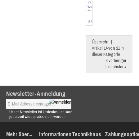
IP
Wired
Jalousieaktor
-
4-
152431
fach
Übersicht
|
Artikel
14 von 21
in
dieser Kategorie
« vorheriger
|
nächster »
Newsletter-Anmeldung
Unser Newsletter ist kostenlos und kann
jederzeit wieder abbestellt werden.
Mehr über...
Informationen
Technikhaus
Zahlungsoptio