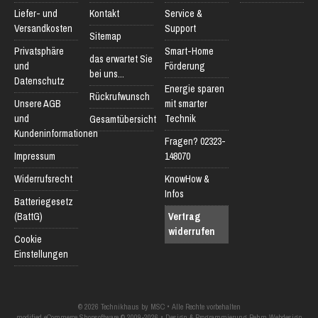
Liefer- und
Kontakt
Service &
Versandkosten
Support
Sitemap
Privatsphäre
Smart-Home
das erwartet Sie
und
Förderung
bei uns...
Datenschutz
Energie sparen
Rückrufwunsch
Unsere AGB
mit smarter
und
Technik
Gesamtübersicht
Kundeninformationen
Fragen? 02323-
Impressum
148070
Widerrufsrecht
KnowHow &
Infos
Batteriegesetz
(BattG)
Vertrag
widerrufen
Cookie
Einstellungen
© 2026 Technikhaus by MSC • Alle Rechte vorbehalten
modified eCommerce Shopsoftware © 2009-2026 • Design & Programmierung Rehm Webdesign