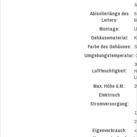
A
Abisolierlänge des
6
Leiters:
b
Montage:
U
Gehäusematerial:
K
Farbe des Gehäuses:
S
Umgebungstemperatur:
-
3
Luftfeuchtigkeit:
r
L
Max. Höhe ü.M.:
2
Elektrisch
Stromversorgung:
1
2
Eigenverbrauch:
<