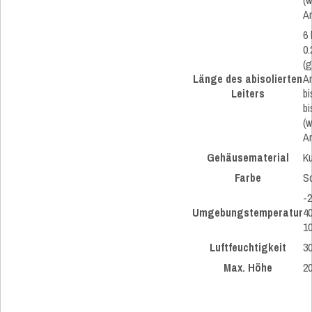
A
6 
0.
(g
Länge des abisolierten
A
Leiters
bi
bi
(
A
Gehäusematerial
Ku
Farbe
S
-2
Umgebungstemperatur
40
10
Luftfeuchtigkeit
3
Max. Höhe
20