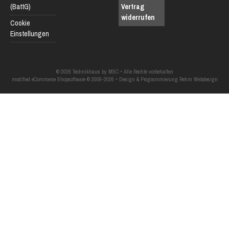
(BattG)
Vertrag
widerrufen
Cookie
Einstellungen
© 2026 Technikhaus by MSC • Alle Rechte vorbehalten
modified eCommerce Shopsoftware © 2009-2026 • Design & Programmierung Rehm Webdesign