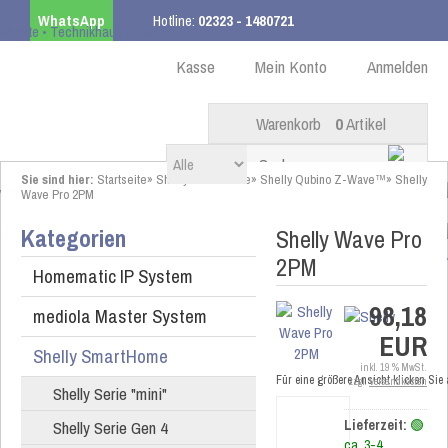
WhatsApp
Hotline:
02323 - 1480721
Kostenloser Versand
ab 99,00 € innerhalb DE
Kasse
Mein Konto
Anmelden
Warenkorb
0
Artikel
Sie sind hier:
Startseite
»
Shelly SmartHome
»
Shelly Qubino Z-Wave™
»
Shelly
Wave Pro 2PM
Kategorien
Shelly Wave Pro
2PM
Homematic IP System
98,18
mediola Master System
EUR
Shelly SmartHome
inkl. 19 % MwSt.
Für eine größere Ansicht klicken Sie
zzgl.
Versandkosten
Shelly Serie "mini"
Shelly Serie Gen 4
Lieferzeit:
🟢
ca. 3-4