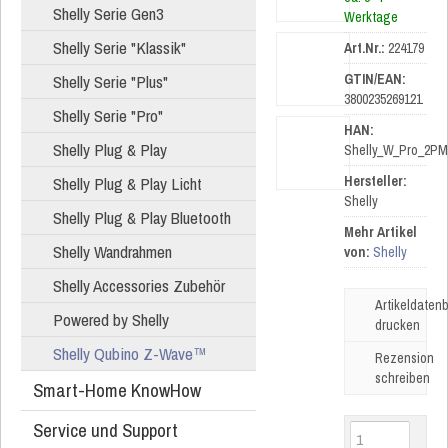
Shelly Serie Gen3
Werktage
Shelly Serie "Klassik"
Art.Nr.:
224179
Shelly Serie "Plus"
GTIN/EAN:
3800235269121
Shelly Serie "Pro"
HAN:
Shelly Plug & Play
Shelly_W_Pro_2PM
Shelly Plug & Play Licht
Hersteller:
Shelly
Shelly Plug & Play Bluetooth
Mehr Artikel
Shelly Wandrahmen
von:
Shelly
Shelly Accessories Zubehör
Artikeldatenb
Powered by Shelly
drucken
Shelly Qubino Z-Wave™
Rezension
schreiben
Smart-Home KnowHow
Service und Support