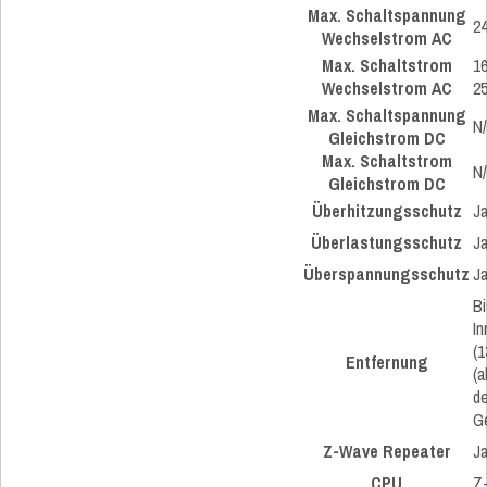
Max. Schaltspannung
2
Wechselstrom AC
Max. Schaltstrom
16
Wechselstrom AC
2
Max. Schaltspannung
N
Gleichstrom DC
Max. Schaltstrom
N
Gleichstrom DC
Überhitzungsschutz
J
Überlastungsschutz
J
Überspannungsschutz
J
Bi
I
(1
Entfernung
(
de
G
Z-Wave Repeater
J
CPU
Z