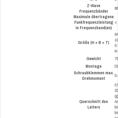
Z-Wave
8
Frequenzbänder
Maximale übertragene
Funkfrequenzleistung
<
in Frequenzband(en)
94
±0
Größe (H × B × T)
0.
in
Gewicht
75
Montage
D
Schraubklemmen max.
0.
Drehmoment
0.
2
(g
Querschnitt des
An
Leiters
bi
b
(