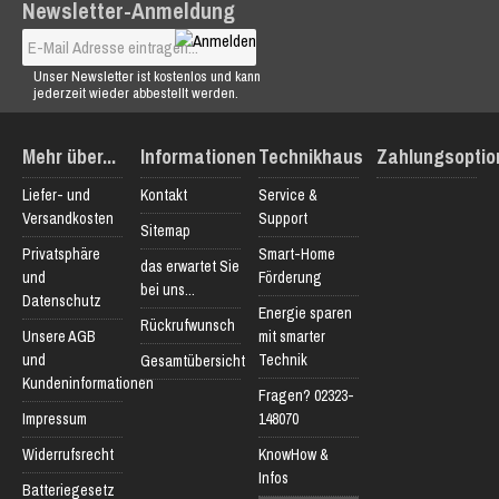
Newsletter-Anmeldung
Unser Newsletter ist kostenlos und kann
jederzeit wieder abbestellt werden.
Mehr über...
Informationen
Technikhaus
Zahlungsoptio
Liefer- und
Kontakt
Service &
Versandkosten
Support
Sitemap
Privatsphäre
Smart-Home
das erwartet Sie
und
Förderung
bei uns...
Datenschutz
Energie sparen
Rückrufwunsch
Unsere AGB
mit smarter
und
Technik
Gesamtübersicht
Kundeninformationen
Fragen? 02323-
Impressum
148070
Widerrufsrecht
KnowHow &
Infos
Batteriegesetz