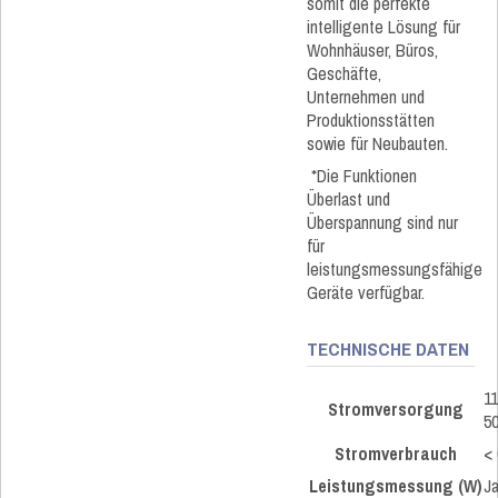
somit die perfekte
intelligente Lösung für
Wohnhäuser, Büros,
Geschäfte,
Unternehmen und
Produktionsstätten
sowie für Neubauten.​
*Die Funktionen
Überlast und
Überspannung sind nur
für
leistungsmessungsfähige
Geräte verfügbar.
TECHNISCHE DATEN
1
Stromversorgung
50
Stromverbrauch
< 
Leistungsmessung (W)
J