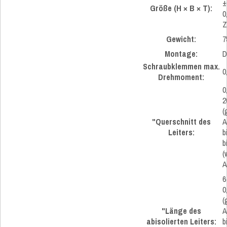
±
Größe (H × B × T):
0
Z
Gewicht:
7
Montage:
D
Schraubklemmen max.
0
Drehmoment:
0
2
(
"Querschnitt des
A
Leiters:
b
b
(
A
6
0
(
"Länge des
A
abisolierten Leiters:
b