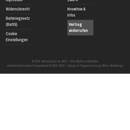
Widerrufsrecht
KnowHow &
Infos
Batteriegesetz
(BattG)
Vertrag
widerrufen
Cookie
Einstellungen
© 2026 Technikhaus by MSC • Alle Rechte vorbehalten
modified eCommerce Shopsoftware © 2009-2026 • Design & Programmierung Rehm Webdesign