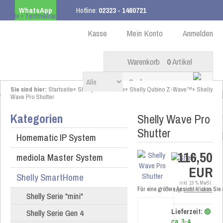
WhatsApp
Hotline:
02323 - 1480721
Kostenloser Versand
ab 99,00 € innerhalb DE
Kasse
Mein Konto
Anmelden
Warenkorb
0
Artikel
Sie sind hier:
Startseite
»
Shelly SmartHome
»
Shelly Qubino Z-Wave™
»
Shelly
Wave Pro Shutter
Kategorien
Shelly Wave Pro
Shutter
Homematic IP System
116,50
mediola Master System
EUR
Shelly SmartHome
inkl. 19 % MwSt.
Für eine größere Ansicht klicken Sie
zzgl.
Versandkosten
Shelly Serie "mini"
Shelly Serie Gen 4
Lieferzeit:
🟢
ca. 3-4