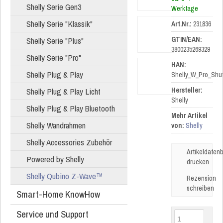
Shelly Serie Gen3
Werktage
Shelly Serie "Klassik"
Art.Nr.:
231836
Shelly Serie "Plus"
GTIN/EAN:
3800235269329
Shelly Serie "Pro"
HAN:
Shelly Plug & Play
Shelly_W_Pro_Shut
Shelly Plug & Play Licht
Hersteller:
Shelly
Shelly Plug & Play Bluetooth
Mehr Artikel
Shelly Wandrahmen
von:
Shelly
Shelly Accessories Zubehör
Artikeldatenb
Powered by Shelly
drucken
Shelly Qubino Z-Wave™
Rezension
schreiben
Smart-Home KnowHow
Service und Support