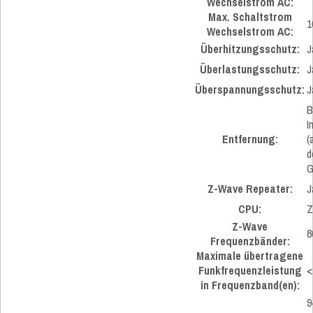
Wechselstrom AC:
Max. Schaltstrom
1
Wechselstrom AC:
Überhitzungsschutz:
J
Überlastungsschutz:
J
Überspannungsschutz:
J
B
I
Entfernung:
(
d
G
Z-Wave Repeater:
J
CPU:
Z
Z-Wave
8
Frequenzbänder:
Maximale übertragene
Funkfrequenzleistung
<
in Frequenzband(en):
9