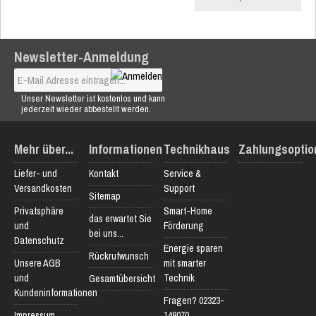
Newsletter-Anmeldung
Unser Newsletter ist kostenlos und kann
jederzeit wieder abbestellt werden.
Mehr über...
Informationen
Technikhaus
Zahlungsoptio
Liefer- und
Kontakt
Service &
Versandkosten
Support
Sitemap
Privatsphäre
Smart-Home
das erwartet Sie
und
Förderung
bei uns...
Datenschutz
Energie sparen
Rückrufwunsch
Unsere AGB
mit smarter
und
Technik
Gesamtübersicht
Kundeninformationen
Fragen? 02323-
Impressum
148070