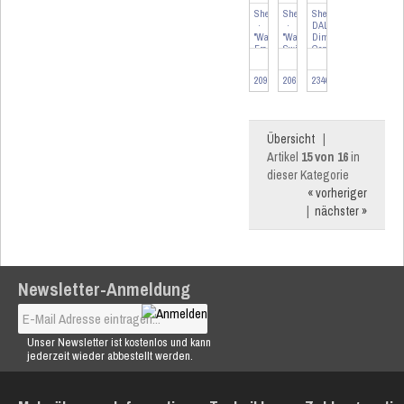
Shelly
Shelly
Shelly
·
·
DALI
"Wall
"Wall
Dimmer
Frame
Switch
Gen3
2"
2"
·
·
209837
206437
234693
Wandtaster
Wandtaster
Rahm...
·
2-...
Übersicht
|
Artikel
15 von 16
in
dieser Kategorie
« vorheriger
|
nächster »
Newsletter-Anmeldung
Unser Newsletter ist kostenlos und kann
jederzeit wieder abbestellt werden.