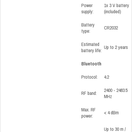
Power
1x 3 V battery
supply:
(included)
Battery
CR2032
type:
Estimated
Up to 2 years
battery life:
Bluetooth
Protocol:
4.2
2400 - 2483.5
RF band:
MHz
Max. RF
< 4 dBm
power:
Up to 30 m /