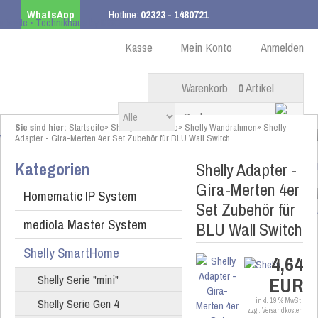
WhatsApp
Hotline:
02323 - 1480721
Kostenloser Versand
ab 99,00 € innerhalb DE
Kasse
Mein Konto
Anmelden
Warenkorb
0
Artikel
Sie sind hier:
Startseite
»
Shelly SmartHome
»
Shelly Wandrahmen
»
Shelly
Adapter - Gira-Merten 4er Set Zubehör für BLU Wall Switch
Kategorien
Shelly Adapter -
Gira-Merten 4er
Homematic IP System
Set Zubehör für
mediola Master System
BLU Wall Switch
Shelly SmartHome
4,64
Shelly Serie "mini"
EUR
Shelly Serie Gen 4
inkl. 19 % MwSt.
zzgl.
Versandkosten