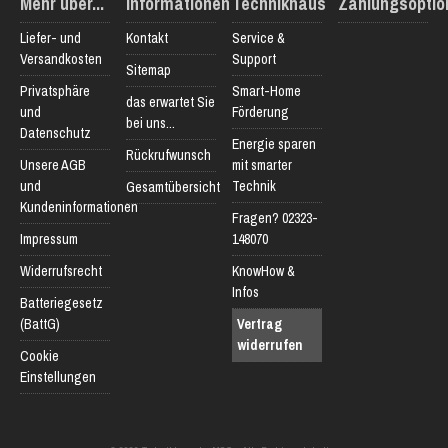
Mehr über...
Informationen
Technikhaus
Zahlungsoptio
Liefer- und
Kontakt
Service &
Versandkosten
Support
Sitemap
Privatsphäre
Smart-Home
das erwartet Sie
und
Förderung
bei uns...
Datenschutz
Energie sparen
Rückrufwunsch
Unsere AGB
mit smarter
und
Technik
Gesamtübersicht
Kundeninformationen
Fragen? 02323-
Impressum
148070
Widerrufsrecht
KnowHow &
Infos
Batteriegesetz
(BattG)
Vertrag
widerrufen
Cookie
Einstellungen