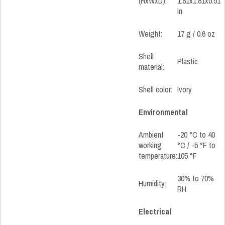
(HxWxD):
1.81x1.81x0.51
in
Weight:
17 g / 0.6 oz
Shell
Plastic
material:
Shell color:
Ivory
Environmental
Ambient
-20 °C to 40
working
°C / -5 °F to
temperature:
105 °F
30% to 70%
Humidity:
RH
Electrical