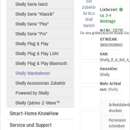
Shelly Serie Gen3
Lieferzeit:
🟢
Shelly Serie "Klassik"
ca. 3-4
Werktage
Shelly Serie "Plus"
Art.Nr.:
232792
Shelly Serie "Pro"
Für eine größere Ansicht klicken Sie
GTIN/EAN:
Shelly Plug & Play
3800235266922
Shelly Plug & Play Licht
HAN:
Shelly_B_A_WS_4
Shelly Plug & Play Bluetooth
Hersteller:
Shelly Wandrahmen
Shelly
Shelly Accessories Zubehör
Mehr Artikel
von:
Shelly
Powered by Shelly
Shelly Qubino Z-Wave™
Artikeldatenb
drucken
Smart-Home KnowHow
Rezension
Service und Support
schreiben