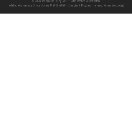
© 2026 Technikhaus by MSC • Alle Rechte vorbehalten
modified eCommerce Shopsoftware © 2009-2026 • Design & Programmierung Rehm Webdesign