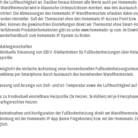
h die Luftfeuchtigkeit an. Darüber hinaus können alle Werte auch per Homematic
 Wandthermostat wird in klassische Unterputzdosen montiert, was den Austausc
eichtert. Die Abmessungen des Homematic IP Wandthermostats erlauben dabei sog
renden Hersteller. Soll der Thermostat ohne den Homematic IP Access Point bzw
den, können die gewünschten Einstellungen direkt am Thermostat ohne Smart-
terführende Produktinformationen gibt es unter www.homematic-ip.com. Im Downlo
enderhandbuch zum Homematic IP System zu finden.
dukteigenschaften
ndividuelle Steuerung von 230 V-Stellantrieben für Fußbodenheizungen über Re
zprofile.
rmöglicht die einfache Aufrüstung einer konventionellen Fußbodenheizungssteue
mklimas per Smartphone durch Austausch des bestehenden Wandthermostats.
essung und Anzeige von Soll- und Ist-Temperatur sowie der Luftfeuchtigkeit auf
is zu 6 individuell einstellbare Heizprofile (3x Heizen, 3x Kühlen) mit je 6 Heizph
arfsgerechtes Heizen.
nbetriebnahme und Konfiguration der Fußbodenheizung direkt am Wandthermostat
bindung mit der Homematic IP App (keine Folgekosten) bzw. mit der Homematic Z
lich.