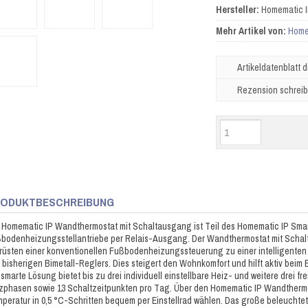
Hersteller:
Homematic 
Mehr Artikel von:
Home
Artikeldatenblatt 
Rezension schrei
ODUKTBESCHREIBUNG
 Homematic IP Wandthermostat mit Schaltausgang ist Teil des Homematic IP Sma
bodenheizungsstellantriebe per Relais-Ausgang. Der Wandthermostat mit Schal
rüsten einer konventionellen Fußbodenheizungssteuerung zu einer intelligent
 bisherigen Bimetall-Reglers. Dies steigert den Wohnkomfort und hilft aktiv beim
 smarte Lösung bietet bis zu drei individuell einstellbare Heiz- und weitere drei fre
zphasen sowie 13 Schaltzeitpunkten pro Tag. Über den Homematic IP Wandthermos
peratur in 0,5 °C-Schritten bequem per Einstellrad wählen. Das große beleuchtete