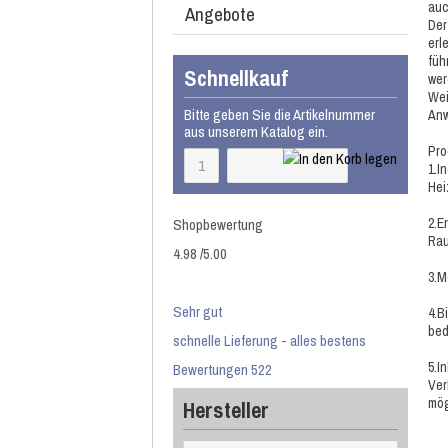
auc
Angebote
Der
erl
füh
Schnellkauf
wer
Wei
Bitte geben Sie die Artikelnummer
Anw
aus unserem Katalog ein.
Pro
1.I
Hei
Shopbewertung
2.E
Rau
4.98
/
5
.00
3.M
Sehr gut
4.B
bed
schnelle Lieferung - alles bestens
5.I
Bewertungen 522
Ver
mög
Hersteller