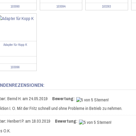
103090
103094
103263
Adapter für Kopp K
103096
NDENREZENSIONEN:
tor:
Bernd H.
am 24.05.2019
Bewertung:
ktion I. O. Mit der Fritz schnell und ohne Probleme in Betrieb zu nehmen.
tor:
Heribert P.
am 18.03.2019
Bewertung:
es O.K.