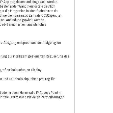
 IP App abgelesen und eingestellt werden.
h bestehender Wandthermostate deutlich
ar die Integration in Mehrfachrahmen der
. ohne die Homematic Zentrale CCU2 genutzt
Home-Anbindung gewählt werden.
ad-Bereich ist ein ausführliches
lais-Ausgang entsprechend der festgelegten
rung zur intelligent gesteuerten Regulierung des
 großem beleuchtetem Display.
asen und 13 Schaltzeitpunkten pro Tag für
 oder mit dem Homematic IP Access Point in
entrale CCU2 sowie mit vielen Partnerlösungen