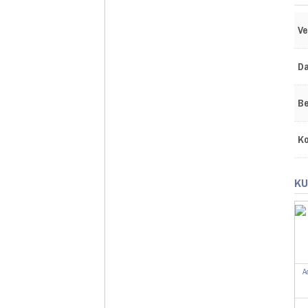
Ve
Da
Be
Ko
KU
A