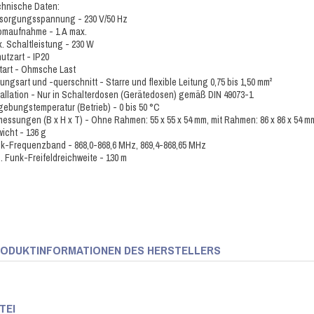
hnische Daten:
sorgungsspannung - 230 V/50 Hz
omaufnahme - 1 A max.
. Schaltleistung - 230 W
utzart - IP20
tart - Ohmsche Last
tungsart und -querschnitt - Starre und flexible Leitung 0,75 bis 1,50 mm²
tallation - Nur in Schalterdosen (Gerätedosen) gemäß DIN 49073-1
ebungstemperatur (Betrieb) - 0 bis 50 °C
essungen (B x H x T) - Ohne Rahmen: 55 x 55 x 54 mm, mit Rahmen: 86 x 86 x 54 m
icht - 136 g
k-Frequenzband - 868,0-868,6 MHz, 869,4-868,65 MHz
. Funk-Freifeldreichweite - 130 m
ODUKTINFORMATIONEN DES HERSTELLERS
TEI