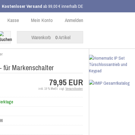
Kostenloser Versand
ab 99,00 € innerhalb DE
Kasse
Mein Konto
Anmelden
Warenkorb
0
Artikel
er
 für Markenschalter
79,95 EUR
inkl. 19 % MwSt. zzgl.
Versandkosten
Werktage
86