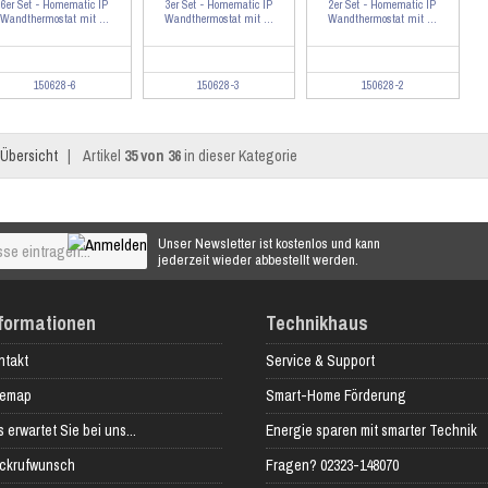
6er Set - Homematic IP
3er Set - Homematic IP
2er Set - Homematic IP
Wandthermostat mit ...
Wandthermostat mit ...
Wandthermostat mit ...
150628-6
150628-3
150628-2
Übersicht
|
Artikel
35 von 36
in dieser Kategorie
Unser Newsletter ist kostenlos und kann
jederzeit wieder abbestellt werden.
formationen
Technikhaus
ntakt
Service & Support
temap
Smart-Home Förderung
 erwartet Sie bei uns...
Energie sparen mit smarter Technik
ckrufwunsch
Fragen? 02323-148070