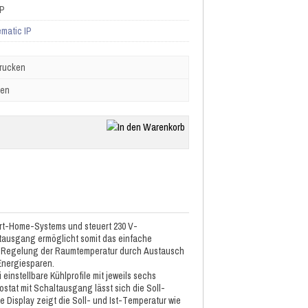
IP
matic IP
drucken
ben
rt-Home-Systems und steuert 230 V-
tausgang ermöglicht somit das einfache
en Regelung der Raumtemperatur durch Austausch
 Energiesparen.
i einstellbare Kühlprofile mit jeweils sechs
tat mit Schaltausgang lässt sich die Soll-
 Display zeigt die Soll- und Ist-Temperatur wie