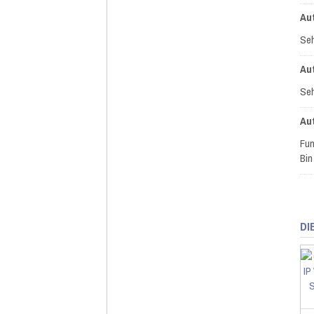
Au
Seh
Au
Seh
Au
Fun
Bin
DI