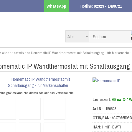
WhatsApp
Hotline:
02323 - 1480721
e wieder schwitzen
»
Homematic IP Wandthermostat mit Schaltausgang - für Markenschalt
mematic IP Wandthermostat mit Schaltausgang -
eine größere Ansicht klicken Sie auf das Vorschaubild
Lieferzeit:
🟢 ca. 3-4 
Art.Nr.:
150628
GTIN/EAN:
40479765062
HAN:
HmIP-BWTH