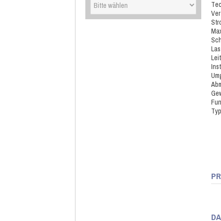
Tec
Ver
Str
Max
Sch
Las
Lei
Ins
Umg
Abm
Gew
Fun
Typ
PR
DA