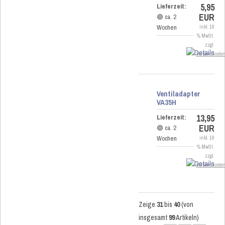
5,95
Lieferzeit:
EUR
🟢 ca. 2
Wochen
inkl. 19
% MwSt.
zzgl.
Versandkoste
Ventiladapter
VA35H
13,95
Lieferzeit:
EUR
🟢 ca. 2
Wochen
inkl. 19
% MwSt.
zzgl.
Versandkoste
Zeige
31
bis
40
(von
insgesamt
99
Artikeln)