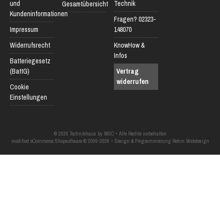
und
Technik
Gesamtübersicht
Kundeninformationen
Fragen? 02323-
Impressum
148070
Widerrufsrecht
KnowHow &
Infos
Batteriegesetz
(BattG)
Vertrag
widerrufen
Cookie
Einstellungen
© 2026 Technikhaus by MSC • Alle Rechte vorbehalten
modified eCommerce Shopsoftware © 2009-2026 • Design & Programmierung Rehm Webdesign