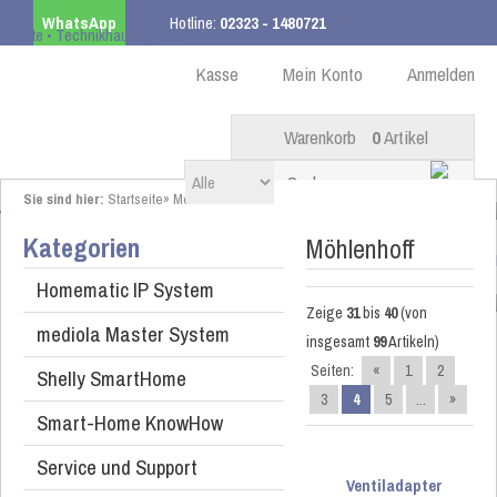
WhatsApp
Hotline:
02323 - 1480721
Kostenloser Versand
ab 99,00 € innerhalb DE
Kasse
Mein Konto
Anmelden
Warenkorb
0
Artikel
Sie sind hier:
Startseite
»
Möhlenhoff
Kategorien
Möhlenhoff
Homematic IP System
Zeige
31
bis
40
(von
mediola Master System
insgesamt
99
Artikeln)
Seiten:
«
1
2
Shelly SmartHome
3
4
5
...
»
Smart-Home KnowHow
Service und Support
Ventiladapter