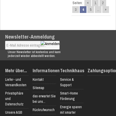
Seiten:
«
1
2
3
4
5
...
»
Newsletter-Anmeldung
Unser Newsletter ist kostenlos und kann
jederzeit wieder abbestellt werden.
Mehr über...
Informationen
Technikhaus
Zahlungsoptio
Liefer- und
Kontakt
Service &
Versandkosten
Support
Sitemap
Privatsphäre
Smart-Home
das erwartet Sie
und
Förderung
bei uns...
Datenschutz
Energie sparen
Rückrufwunsch
Unsere AGB
mit smarter