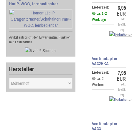
HmIP-WGC, fernbedienbar
6,95
Lieferzeit:
EUR
🟢 ca. 1-2
Werktage
exkl.
MwSt.
zzgl.
Versandkoste
Artikel entspricht den Erwartungen. Funktion
mit Tastendruck
Ventiladapter
VA32HKA
Hersteller
7,95
Lieferzeit:
EUR
🟢 ca. 2
Wochen
exkl.
MwSt.
zzgl.
Versandkoste
Ventiladapter
VA33