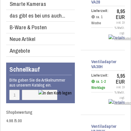
VA28
Smarte Kameras
8,95
Lieferzeit:
das gibt es bei uns auch...
EUR
🟢 ca. 1
Woche
inkl. 19
B-Ware & Posten
% MwSt.
zzgl.
Neue Artikel
Versandkoste
Angebote
Ventiladapter
VA30H
Schnellkauf
5,95
Lieferzeit:
Bitte geben Sie die Artikelnummer
EUR
🟢 ca. 1-2
aus unserem Katalog ein.
Werktage
inkl. 19
% MwSt.
zzgl.
Versandkoste
Shopbewertung
4.98
/
5
.00
Ventiladapter