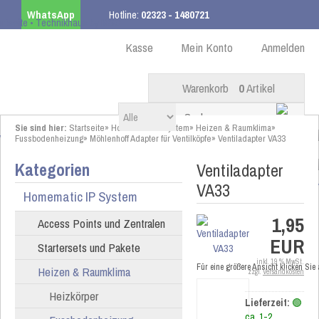
WhatsApp
Hotline:
02323 - 1480721
Kostenloser Versand
ab 99,00 € innerhalb DE
Kasse
Mein Konto
Anmelden
Warenkorb
0
Artikel
Sie sind hier:
Startseite
»
Homematic IP System
»
Heizen & Raumklima
»
Fussbodenheizung
»
Möhlenhoff Adapter für Ventilköpfe
»
Ventiladapter VA33
Kategorien
Ventiladapter
VA33
Homematic IP System
1,95
Access Points und Zentralen
EUR
Startersets und Pakete
inkl. 19 % MwSt.
Für eine größere Ansicht klicken Sie
Heizen & Raumklima
zzgl.
Versandkosten
Heizkörper
Lieferzeit:
🟢
ca. 1-2