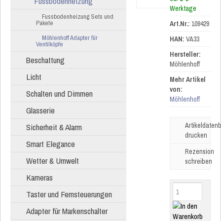
Fussbodenheizung
Werktage
Fussbodenheizung Sets und
Pakete
Art.Nr.:
109429
Möhlenhoff Adapter für
HAN:
VA33
Ventilköpfe
Hersteller:
Beschattung
Möhlenhoff
Licht
Mehr Artikel
von:
Schalten und Dimmen
Möhlenhoff
Glasserie
Artikeldatenb
Sicherheit & Alarm
drucken
Smart Elegance
Rezension
Wetter & Umwelt
schreiben
Kameras
Taster und Fernsteuerungen
Adapter für Markenschalter