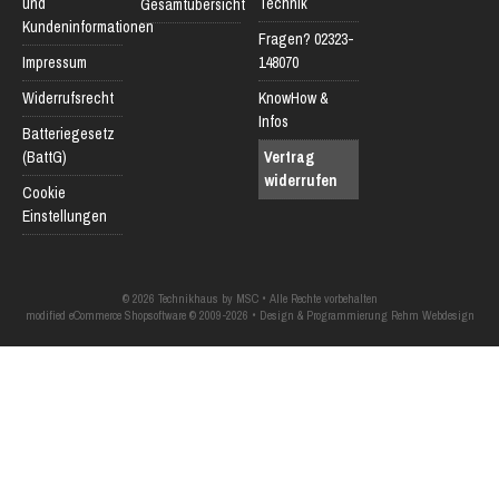
und
Technik
Gesamtübersicht
Kundeninformationen
Fragen? 02323-
Impressum
148070
Widerrufsrecht
KnowHow &
Infos
Batteriegesetz
(BattG)
Vertrag
widerrufen
Cookie
Einstellungen
© 2026 Technikhaus by MSC • Alle Rechte vorbehalten
modified eCommerce Shopsoftware © 2009-2026 • Design & Programmierung Rehm Webdesign