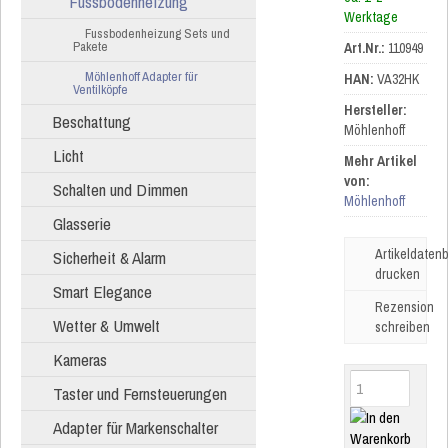
Fussbodenheizung
Werktage
Fussbodenheizung Sets und
Pakete
Art.Nr.:
110949
Möhlenhoff Adapter für
HAN:
VA32HK
Ventilköpfe
Hersteller:
Beschattung
Möhlenhoff
Licht
Mehr Artikel
von:
Schalten und Dimmen
Möhlenhoff
Glasserie
Artikeldatenb
Sicherheit & Alarm
drucken
Smart Elegance
Rezension
Wetter & Umwelt
schreiben
Kameras
Taster und Fernsteuerungen
Adapter für Markenschalter