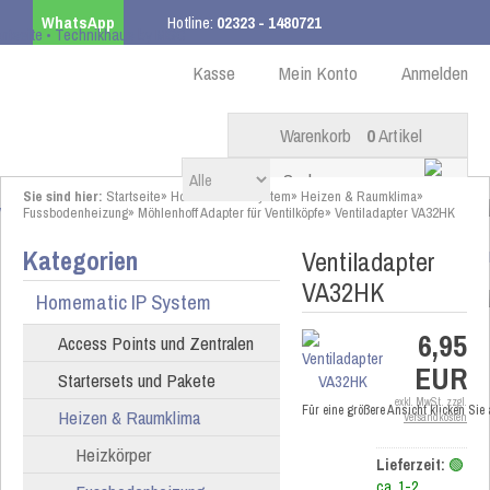
WhatsApp
Hotline:
02323 - 1480721
Kostenloser Versand
ab 99,00 € innerhalb DE
Kasse
Mein Konto
Anmelden
Warenkorb
0
Artikel
Sie sind hier:
Startseite
»
Homematic IP System
»
Heizen & Raumklima
»
Fussbodenheizung
»
Möhlenhoff Adapter für Ventilköpfe
»
Ventiladapter VA32HK
Kategorien
Ventiladapter
VA32HK
Homematic IP System
6,95
Access Points und Zentralen
EUR
Startersets und Pakete
exkl. MwSt. zzgl.
Für eine größere Ansicht klicken Sie
Heizen & Raumklima
Versandkosten
Heizkörper
Lieferzeit:
🟢
ca. 1-2