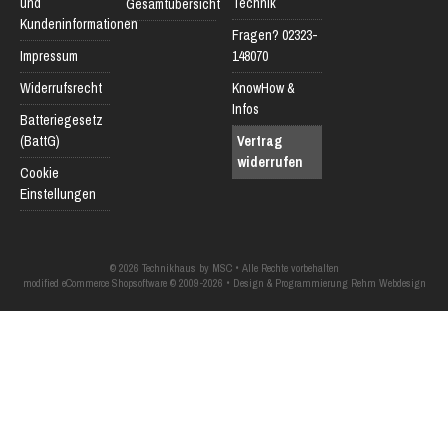
und
Technik
Gesamtübersicht
Kundeninformationen
Fragen? 02323-
Impressum
148070
Widerrufsrecht
KnowHow &
Infos
Batteriegesetz
(BattG)
Vertrag
widerrufen
Cookie
Einstellungen
© 2026 Technikhaus by MSC • Alle Rechte vorbehalten
modified eCommerce Shopsoftware © 2009-2026 • Design & Programmierung Rehm Webdesign