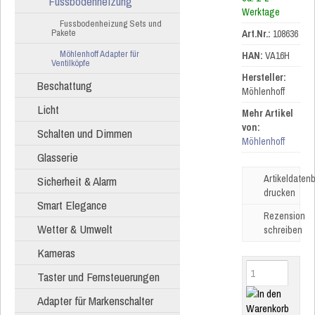
Fussbodenheizung
Werktage
Fussbodenheizung Sets und
Pakete
Art.Nr.:
108636
Möhlenhoff Adapter für
HAN:
VA16H
Ventilköpfe
Hersteller:
Beschattung
Möhlenhoff
Licht
Mehr Artikel
von:
Schalten und Dimmen
Möhlenhoff
Glasserie
Artikeldatenb
Sicherheit & Alarm
drucken
Smart Elegance
Rezension
Wetter & Umwelt
schreiben
Kameras
Taster und Fernsteuerungen
Adapter für Markenschalter