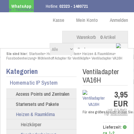
WhatsApp
Hotline:
02323 - 1480721
Kostenloser Versand
ab 99,00 € innerhalb DE
Kasse
Mein Konto
Anmelden
Warenkorb
0
Artikel
Sie sind hier:
Startseite
»
Homematic IP System
»
Heizen & Raumklima
»
Fussbodenheizung
»
Möhlenhoff Adapter für Ventilköpfe
»
Ventiladapter VA16H
Kategorien
Ventiladapter
VA16H
Homematic IP System
3,95
Access Points und Zentralen
EUR
Startersets und Pakete
inkl. 19 % MwSt.
Für eine größere Ansicht klicken Sie
Heizen & Raumklima
zzgl.
Versandkosten
Heizkörper
Lieferzeit:
🟢
ca. 1-2