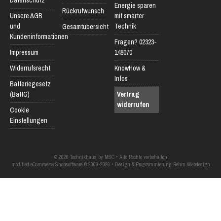
Datenschutz
Energie sparen
Rückrufwunsch
Unsere AGB
mit smarter
und
Technik
Gesamtübersicht
Kundeninformationen
Fragen? 02323-
Impressum
148070
Widerrufsrecht
KnowHow &
Infos
Batteriegesetz
(BattG)
Vertrag
widerrufen
Cookie
Einstellungen
© 2026 Technikhaus by MSC • Alle Rechte vorbehalten
modified eCommerce Shopsoftware © 2009-2026 • Design & Programmierung Rehm Webdesign