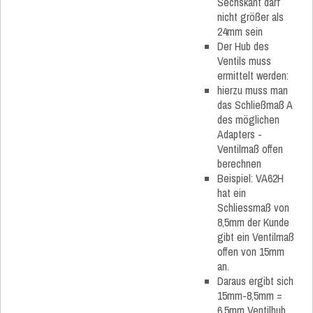
Sechskant darf
nicht größer als
24mm sein
Der Hub des
Ventils muss
ermittelt werden:
hierzu muss man
das Schließmaß A
des möglichen
Adapters -
Ventilmaß offen
berechnen
Beispiel: VA62H
hat ein
Schliessmaß von
8,5mm der Kunde
gibt ein Ventilmaß
offen von 15mm
an.
Daraus ergibt sich
15mm-8,5mm =
6,5mm Ventilhub.