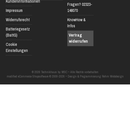
Kundeninformationen
Fragen? 02323-
Impressum
148070
Widerrufsrecht
KnowHow &
Infos
Batteriegesetz
(BattG)
Vertrag
widerrufen
Cookie
Einstellungen
© 2026 Technikhaus by MSC • Alle Rechte vorbehalten
modified eCommerce Shopsoftware © 2009-2026 • Design & Programmierung Rehm Webdesign