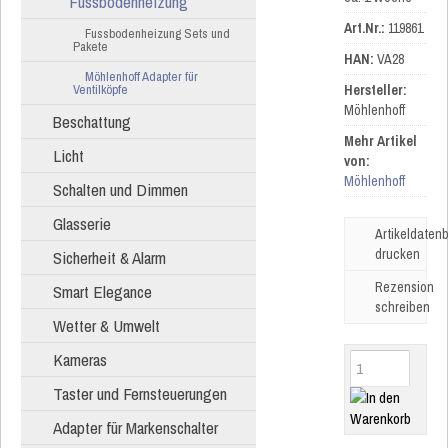
Fussbodenheizung
Art.Nr.:
119861
Fussbodenheizung Sets und
Pakete
HAN:
VA28
Möhlenhoff Adapter für
Ventilköpfe
Hersteller:
Möhlenhoff
Beschattung
Mehr Artikel
Licht
von:
Möhlenhoff
Schalten und Dimmen
Glasserie
Artikeldatenb
drucken
Sicherheit & Alarm
Rezension
Smart Elegance
schreiben
Wetter & Umwelt
Kameras
Taster und Fernsteuerungen
Adapter für Markenschalter