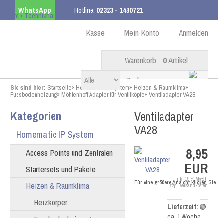
WhatsApp
Hotline:
02323 - 1480721
Kostenloser Versand
ab 99,00 € innerhalb DE
Kasse
Mein Konto
Anmelden
Warenkorb
0
Artikel
Sie sind hier:
Startseite
»
Homematic IP System
»
Heizen & Raumklima
»
Fussbodenheizung
»
Möhlenhoff Adapter für Ventilköpfe
»
Ventiladapter VA28
Kategorien
Ventiladapter
VA28
Homematic IP System
8,95
Access Points und Zentralen
EUR
Startersets und Pakete
inkl. 19 % MwSt.
Für eine größere Ansicht klicken Sie
Heizen & Raumklima
zzgl.
Versandkosten
Heizkörper
Lieferzeit:
🟢
ca. 1 Woche