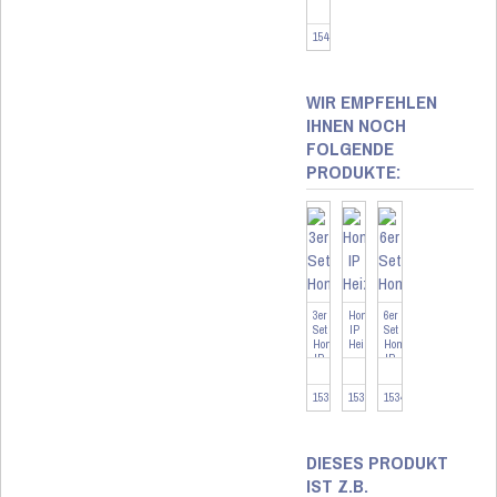
-
HmIP-...
154666
WIR EMPFEHLEN
IHNEN NOCH
FOLGENDE
PRODUKTE:
3er
Homematic
6er
Set
IP
Set
Homematic
Heizkörperthermostat
Homematic
IP
-
IP
Heizkörperthermostat
basic
Heizkörperthermostat
...
...
...
153412-3
153412
153412-6
DIESES PRODUKT
IST Z.B.