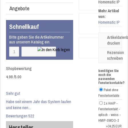
Homematic IP
Angebote
Mehr Artikel
von:
Homematic IP
Schnellkauf
Bitte geben Sie die Artikelnummer
Artikeldatenb
aus unserem Katalog ein.
drucken
Rezension
schreiben
Shopbewertung
benötigen Sie
noch die
4.98
/
5
.00
passenden
Fensterkontakte?
Paket ohne
Sehr gut
Fensterkontakte
Habe seit einem Jahr das System laufen
1 x HmIP -
und keine nen...
Fensterkontakt -
optisch - weiss -
Bewertungen 522
HMIP-SWDO-2
Hersteller
+34,25 EUR