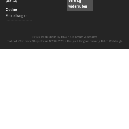
(BattG)
Vertrag
widerrufen
Cookie
Einstellungen
© 2026 Technikhaus by MSC • Alle Rechte vorbehalten
modified eCommerce Shopsoftware © 2009-2026 • Design & Programmierung Rehm Webdesign