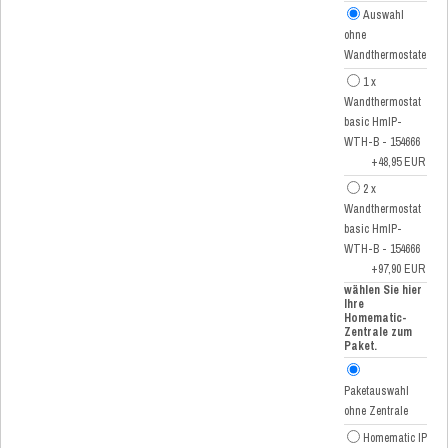
Auswahl
ohne
Wandthermostate
1 x
Wandthermostat
basic HmIP-
WTH-B - 154666
+48,95 EUR
2 x
Wandthermostat
basic HmIP-
WTH-B - 154666
+97,90 EUR
wählen Sie hier
Ihre
Homematic-
Zentrale zum
Paket.
Paketauswahl
ohne Zentrale
Homematic IP