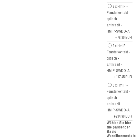
2 x HmIP -
Fensterkontakt -
optisch -
anthrazit -
HMIP-SWDO-A
+78,30 EUR
3 x HmIP -
Fensterkontakt -
optisch -
anthrazit -
HMIP-SWDO-A
+117,45 EUR
6 x HmIP -
Fensterkontakt -
optisch -
anthrazit -
HMIP-SWDO-A
+234,90 EUR
Wählen Sie hier
die passenden
Basic
Wandthermostate