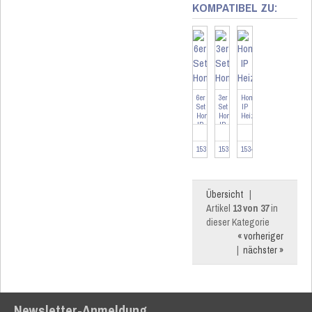
KOMPATIBEL ZU:
6er
3er
Homematic
Set
Set
IP
Homematic
Homematic
Heizkörperthermostat
IP
IP
-
Heizkörperthermostat
Heizkörperthermostat
basic
...
...
...
153412-6
153412-3
153412
Übersicht
|
Artikel
13 von 37
in
dieser Kategorie
« vorheriger
|
nächster »
Newsletter-Anmeldung