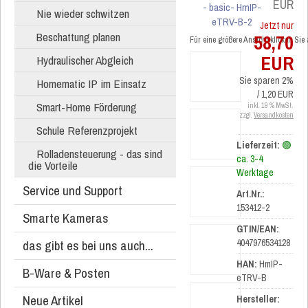
EUR
Nie wieder schwitzen
Jetzt nur
Beschattung planen
58,70
Für eine größere Ansicht klicken Sie
EUR
Hydraulischer Abgleich
Sie sparen 2%
Homematic IP im Einsatz
/ 1,20 EUR
Smart-Home Förderung
inkl. 19 % MwSt.
zzgl.
Versandkosten
Schule Referenzprojekt
Lieferzeit:
🟢
Rolladensteuerung - das sind
ca. 3-4
die Vorteile
Werktage
Service und Support
Art.Nr.:
153412-2
Smarte Kameras
GTIN/EAN:
das gibt es bei uns auch...
4047976534128
HAN:
HmIP-
B-Ware & Posten
eTRV-B
Neue Artikel
Hersteller: