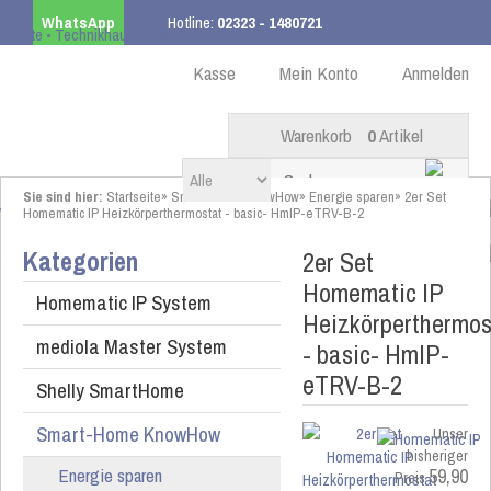
WhatsApp
Hotline:
02323 - 1480721
Kostenloser Versand
ab 99,00 € innerhalb DE
Kasse
Mein Konto
Anmelden
Warenkorb
0
Artikel
Sie sind hier:
Startseite
»
Smart-Home KnowHow
»
Energie sparen
»
2er Set
Homematic IP Heizkörperthermostat - basic- HmIP-eTRV-B-2
Kategorien
2er Set
Homematic IP
Homematic IP System
Heizkörperthermos
mediola Master System
- basic- HmIP-
eTRV-B-2
Shelly SmartHome
Smart-Home KnowHow
Unser
bisheriger
Energie sparen
59,90
Preis