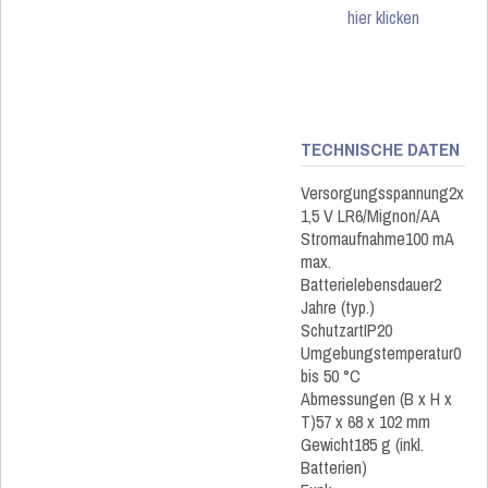
hier klicken
TECHNISCHE DATEN
Versorgungsspannung2x
1,5 V LR6/Mignon/AA
Stromaufnahme100 mA
max.
Batterielebensdauer2
Jahre (typ.)
SchutzartIP20
Umgebungstemperatur0
bis 50 °C
Abmessungen (B x H x
T)57 x 68 x 102 mm
Gewicht185 g (inkl.
Batterien)