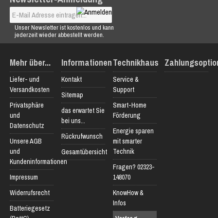
Unser Newsletter ist kostenlos und kann
jederzeit wieder abbestellt werden.
Mehr über...
Informationen
Technikhaus
Zahlungsoptio
Liefer- und
Kontakt
Service &
Versandkosten
Support
Sitemap
Privatsphäre
Smart-Home
das erwartet Sie
und
Förderung
bei uns...
Datenschutz
Energie sparen
Rückrufwunsch
Unsere AGB
mit smarter
und
Technik
Gesamtübersicht
Kundeninformationen
Fragen? 02323-
Impressum
148070
Widerrufsrecht
KnowHow &
Infos
Batteriegesetz