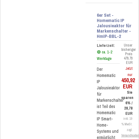
6er Set -
Homematic IP
Jalousieaktor für
Markenschalter -
HmIP-BBL-2
Lieferzeit:
Unser
bisheriger
🟢 ca. 1-2
Preis
Werktage
479,70
EUR
Jetzt
Der
nur
Homematic
450,92
IP
EUR
Jalousieaktor
Sie
für
sparen
Markenschalter
6% /
ist Teil des
28,78
Homematic
EUR
IP Smart-
inkl. 19
Home-
% MwSt.
zzgl.
Systems und
Versandkoste
ermöglicht