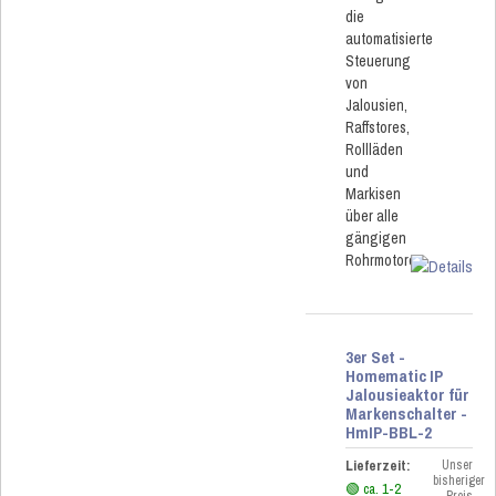
die
automatisierte
Steuerung
von
Jalousien,
Raffstores,
Rollläden
und
Markisen
über alle
gängigen
Rohrmotoren.
3er Set -
Homematic IP
Jalousieaktor für
Markenschalter -
HmIP-BBL-2
Lieferzeit:
Unser
bisheriger
🟢 ca. 1-2