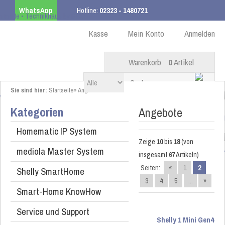
WhatsApp
Hotline:
02323 - 1480721
Kostenloser Versand
ab 99,00 € innerhalb DE
Kasse
Mein Konto
Anmelden
Warenkorb
0
Artikel
Sie sind hier:
Startseite
»
Angebote
Kategorien
Angebote
Homematic IP System
Zeige
10
bis
18
(von
mediola Master System
insgesamt
67
Artikeln)
Seiten:
«
1
2
Shelly SmartHome
3
4
5
...
»
Smart-Home KnowHow
Service und Support
Shelly 1 Mini Gen4