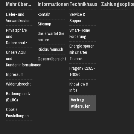
Mehr über...
Informationen
Technikhaus
Zahlungsoptio
Liefer- und
Kontakt
Service &
Versandkosten
Support
Sitemap
Privatsphäre
Smart-Home
das erwartet Sie
und
Förderung
bei uns...
Datenschutz
Energie sparen
Rückrufwunsch
Unsere AGB
mit smarter
und
Technik
Gesamtübersicht
Kundeninformationen
Fragen? 02323-
Impressum
148070
Widerrufsrecht
KnowHow &
Infos
Batteriegesetz
(BattG)
Vertrag
widerrufen
Cookie
Einstellungen