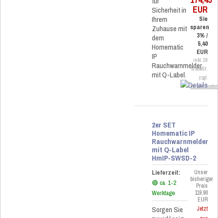
für
EUR
Sicherheit in
Ihrem
Sie
sparen
Zuhause mit
3% /
dem
5,40
Homematic
EUR
IP
inkl. 19
Rauchwarnmelder
% MwSt.
mit Q-Label.
zzgl.
Versandkoste
2er SET
Homematic IP
Rauchwarnmelder
mit Q-Label
HmIP-SWSD-2
Lieferzeit:
Unser
bisheriger
🟢 ca. 1-2
Preis
Werktage
119,90
EUR
Sorgen Sie
Jetzt