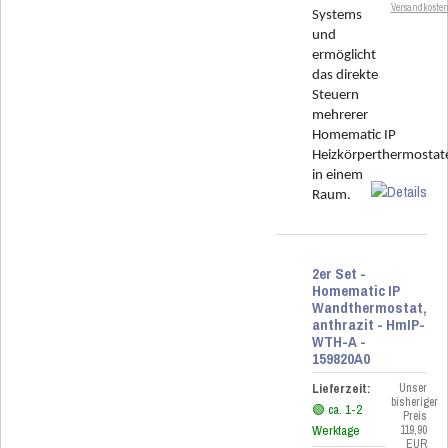
Versandkoste
Systems
und
ermöglicht
das direkte
Steuern
mehrerer
Homematic IP
Heizkörperthermostat
in einem
Raum.
2er Set -
Homematic IP
Wandthermostat,
anthrazit - HmIP-
WTH-A -
159820A0
Lieferzeit:
Unser
bisheriger
🟢 ca. 1-2
Preis
Werktage
119,90
EUR