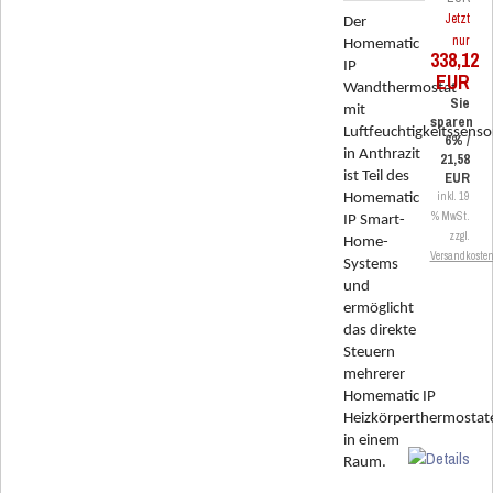
Jetzt
Der
nur
Homematic
338,12
IP
EUR
Wandthermostat
Sie
mit
sparen
Luftfeuchtigkeitssenso
6% /
in Anthrazit
21,58
ist Teil des
EUR
inkl. 19
Homematic
% MwSt.
IP Smart-
zzgl.
Home-
Versandkoste
Systems
und
ermöglicht
das direkte
Steuern
mehrerer
Homematic IP
Heizkörperthermostat
in einem
Raum.