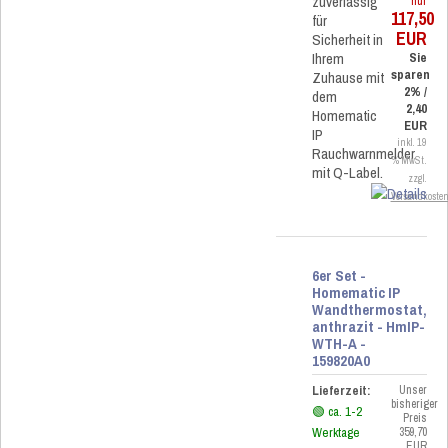
zuverlässig
nur
117,50
für
EUR
Sicherheit in
Ihrem
Sie
sparen
Zuhause mit
2% /
dem
2,40
Homematic
EUR
IP
inkl. 19
Rauchwarnmelder
% MwSt.
mit Q-Label.
zzgl.
Versandkoste
6er Set -
Homematic IP
Wandthermostat,
anthrazit - HmIP-
WTH-A -
159820A0
Lieferzeit:
Unser
bisheriger
🟢 ca. 1-2
Preis
Werktage
359,70
EUR