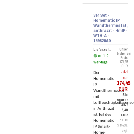
3er Set -
Homematic IP
Wandthermostat,
anthrazit - HmIP-
WTH-A -
159820A0
Lieferzeit:
Unser
bisheriger
🟢 ca. 1-2
Preis
Werktage
179,85
EUR
Jetzt
Der
nur
Homematic
174,45
IP
EUR
Wandthermostat
Sie
mit
sparen
Luftfeuchtigkeitssenso
3% /
in Anthrazit
5,40
ist Teil des
EUR
inkl. 19
Homematic
% MwSt.
IP Smart-
zzgl.
Home-