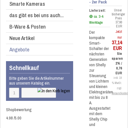
- 2er Pack
Smarte Kameras
Lieferzeit:
Unser
das gibt es bei uns auch...
bisheriger
🟢 ca. 3-4
Preis
Werktage
37,90
B-Ware & Posten
EUR
Der
Jetzt
Neue Artikel
kompakte
nur
37,14
Smart-
EUR
Schalter der
Angebote
nächsten
Sie
sparen
Generation
2% /
von Shelly
Schnellkauf
0,76
zur
EUR
Steuerung
Bitte geben Sie die Artikelnummer
inkl. 19
von Lichtern
aus unserem Katalog ein.
% MwSt.
und kleinen
zzgl.
Elektrogeräten
Versandkoste
mit bis zu 8
A.
Ausgestattet
Shopbewertung
mit dem
4.98
/
5
.00
Shelly Chip
und