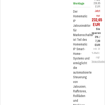
Preis
Werktage
239,85
EUR
Jetzt
Der
nur
Homematic
232,65
IP
EUR
Jalousieaktor
Sie
für
sparen
Markenschalter
3% /
ist Teil des
7,20
Homematic
EUR
IP Smart-
inkl. 19
Home-
% MwSt.
zzgl.
Systems und
Versandkoste
ermöglicht
die
automatisierte
Steuerung
von
Jalousien,
Raffstores,
Rollläden
und