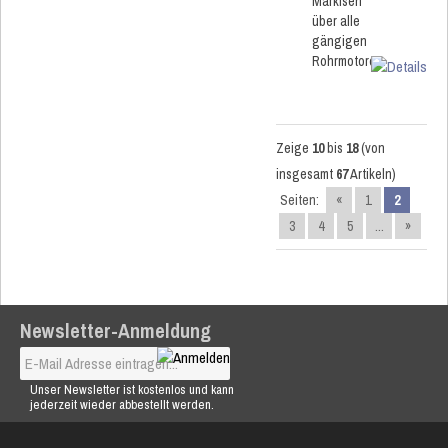
Markisen
über alle
gängigen
Rohrmotoren.
Zeige
10
bis
18
(von
insgesamt
67
Artikeln)
Seiten:
«
1
2
3
4
5
...
»
Newsletter-Anmeldung
Unser Newsletter ist kostenlos und kann
jederzeit wieder abbestellt werden.