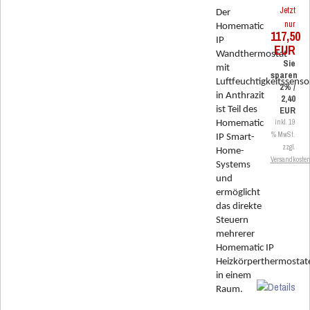
Jetzt
Der
nur
Homematic
117,50
IP
EUR
Wandthermostat
Sie
mit
sparen
Luftfeuchtigkeitssenso
2% /
in Anthrazit
2,40
ist Teil des
EUR
inkl. 19
Homematic
% MwSt.
IP Smart-
zzgl.
Home-
Versandkoste
Systems
und
ermöglicht
das direkte
Steuern
mehrerer
Homematic IP
Heizkörperthermostat
in einem
Raum.