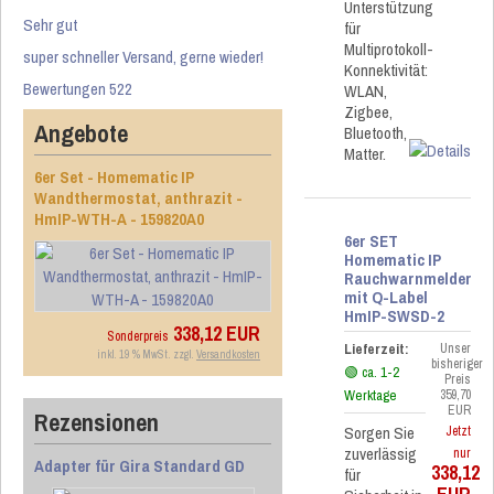
Unterstützung
Sehr gut
für
Multiprotokoll-
super schneller Versand, gerne wieder!
Konnektivität:
Bewertungen 522
WLAN,
Zigbee,
Angebote
Bluetooth,
Matter.
6er Set - Homematic IP
Wandthermostat, anthrazit -
HmIP-WTH-A - 159820A0
6er SET
Homematic IP
Rauchwarnmelder
mit Q-Label
HmIP-SWSD-2
338,12 EUR
Sonderpreis
Lieferzeit:
Unser
inkl. 19 % MwSt. zzgl.
Versandkosten
bisheriger
🟢 ca. 1-2
Preis
Werktage
359,70
EUR
Rezensionen
Sorgen Sie
Jetzt
zuverlässig
nur
Adapter für Gira Standard GD
338,12
für