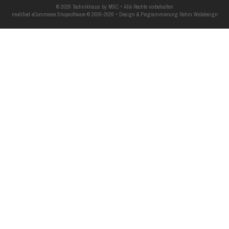
© 2026 Technikhaus by MSC • Alle Rechte vorbehalten
modified eCommerce Shopsoftware © 2009-2026 • Design & Programmierung Rehm Webdesign