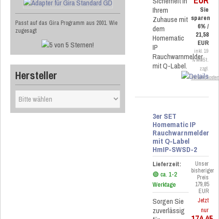
EUR
Sicherheit in
Ihrem
Sie
sparen
Zuhause mit
Passt auf das Gira Programm aus 2001. Wie
6% /
dem
zugesagt
21,58
Homematic
EUR
IP
inkl. 19
Rauchwarnmelder
% MwSt.
mit Q-Label.
zzgl.
Hersteller
Versandkoste
3er SET
Homematic IP
Rauchwarnmelder
mit Q-Label
HmIP-SWSD-2
Lieferzeit:
Unser
bisheriger
🟢 ca. 1-2
Preis
Werktage
179,85
EUR
Sorgen Sie
Jetzt
zuverlässig
nur
174,45