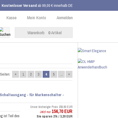
Kostenloser Versand
ab 99,00 € innerhalb DE
Kasse
Mein Konto
Anmelden
Warenkorb
0
Artikel
Seiten:
«
1
2
3
4
5
...
»
Schaltausgang - für Markenschalter -
Unser bisheriger Preis
159,90 EUR
156,70 EUR
Jetzt nur
 ist Teil des
Sie sparen 2% / 3,20 EUR