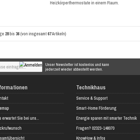
Heizkörperthermostate in einem Raum.
ige
28
bis
36
(von insgesamt
67
Artikeln)
Unser Newsletter ist kostenlos und kann
jederzeit wieder abbestellt werden.
formationen
Technikhaus
ntakt
Service & Support
temap
Smart-Home Förderung
 erwartet Sie bei uns...
Energie sparen mit smarter Technik
ckrufwunsch
Fragen? 02323-148070
samtübersicht
KnowHow & Infos