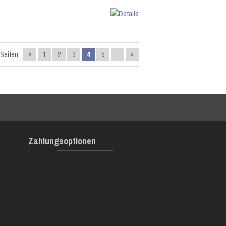
Seiten:
«
1
2
3
4
5
...
»
Zahlungsoptionen