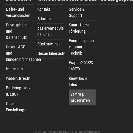
Liefer- und
Kontakt
Service &
Versandkosten
Support
Sitemap
Privatsphäre
Smart-Home
das erwartet Sie
und
Förderung
bei uns...
Datenschutz
Energie sparen
Rückrufwunsch
Unsere AGB
mit smarter
und
Technik
Gesamtübersicht
Kundeninformationen
Fragen? 02323-
Impressum
148070
Widerrufsrecht
KnowHow &
Infos
Batteriegesetz
(BattG)
Vertrag
widerrufen
Cookie
Einstellungen
© 2026 Technikhaus by MSC • Alle Rechte vorbehalten