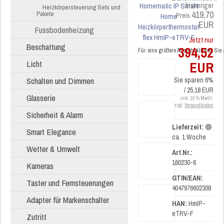
bisheriger
Heizkörpersteuerung Sets und
419,70
Pakete
Preis
EUR
Fussbodenheizung
Jetzt nur
Beschattung
394,52
Für eine größere Ansicht klicken Sie
Licht
EUR
Schalten und Dimmen
Sie sparen 6%
/ 25,18 EUR
Glasserie
inkl. 19 % MwSt.
zzgl.
Versandkosten
Sicherheit & Alarm
Lieferzeit:
🟢
Smart Elegance
ca. 1 Woche
Wetter & Umwelt
Art.Nr.:
160230-6
Kameras
GTIN/EAN:
Taster und Fernsteuerungen
4047976602308
Adapter für Markenschalter
HAN:
HmIP-
eTRV-F
Zutritt