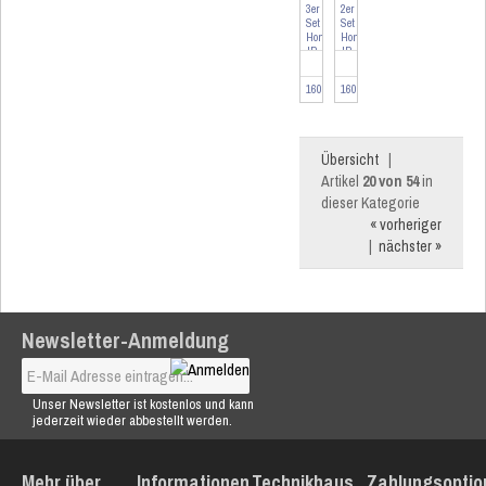
3er
2er
Set
Set
Homematic
Homematic
IP
IP
Smart
Smart
Home
Home
160230-3
160230-2
Heizkörper...
Heizkörper...
Übersicht
|
Artikel
20 von 54
in
dieser Kategorie
« vorheriger
|
nächster »
Newsletter-Anmeldung
Unser Newsletter ist kostenlos und kann
jederzeit wieder abbestellt werden.
Mehr über...
Informationen
Technikhaus
Zahlungsoptio