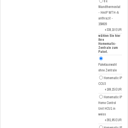
6 x
Wandthermostat
- HmIP WTH-A
anthrazit -
159820
+338,10 EUR
wählen Sie hier
Ihre
Homematic-
Zentrale zum
Paket.
Paketauswahl
ohne Zentrale
Homematic IP
CCU3
+169,15 EUR
Homematic IP
Home Control
Unit HCU1 in
weiss
+281,95 EUR
Homematic IP