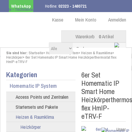
WhatsApp
Hotline:
02323 - 1480721
Kostenloser Versand
ab 99,00 € innerhalb DE
Kasse
Mein Konto
Anmelden
Warenkorb
0
Artikel
Sie sind hier:
Startseite
»
Homematic IP System
»
Heizen & Raumklima
»
Heizkörper
»
6er Set Homematic IP Smart Home Heizkörperthermostat flex
HmIP-eTRV-F
Kategorien
6er Set
Homematic IP
Homematic IP System
Smart Home
Access Points und Zentralen
Heizkörperthermos
flex HmIP-
Startersets und Pakete
eTRV-F
Heizen & Raumklima
Heizkörper
Unser