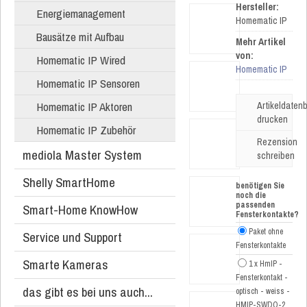
Hersteller:
Energiemanagement
Homematic IP
Bausätze mit Aufbau
Mehr Artikel
von:
Homematic IP Wired
Homematic IP
Homematic IP Sensoren
Homematic IP Aktoren
Artikeldatenb
drucken
Homematic IP Zubehör
Rezension
mediola Master System
schreiben
Shelly SmartHome
benötigen Sie
noch die
passenden
Smart-Home KnowHow
Fensterkontakte?
Paket ohne
Service und Support
Fensterkontakte
Smarte Kameras
1 x HmIP -
Fensterkontakt -
das gibt es bei uns auch...
optisch - weiss -
HMIP-SWDO-2