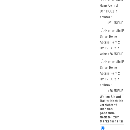
Home Control
Unit HCU1 in
anthrazit
+281,95 EUR
Homematic IP
Smart Home
Access Point 2,
HmIP-HAP2 in
weiss
+56,35 EUR
Homematic IP
Smart Home
Access Point 2,
HmIP-HAP2 in
anthrazit
+56,35 EUR
Wollen Sie auf
Batteriebetrieb
verzichten?
Hier das
passende
Nettzteil zum
Markenschalter