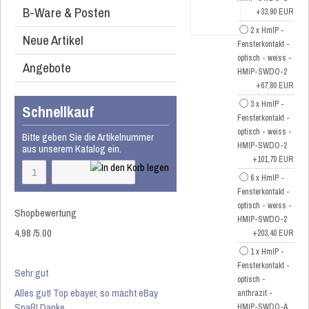
B-Ware & Posten
+33,90 EUR
2 x HmIP -
Neue Artikel
Fensterkontakt -
optisch - weiss -
Angebote
HMIP-SWDO-2
+67,80 EUR
3 x HmIP -
Schnellkauf
Fensterkontakt -
optisch - weiss -
Bitte geben Sie die Artikelnummer
HMIP-SWDO-2
aus unserem Katalog ein.
+101,70 EUR
6 x HmIP -
Fensterkontakt -
optisch - weiss -
Shopbewertung
HMIP-SWDO-2
4.98
/
5
.00
+203,40 EUR
1 x HmIP -
Fensterkontakt -
Sehr gut
optisch -
Alles gut! Top ebayer, so macht eBay
anthrazit -
Spaß! Danke.
HMIP-SWDO-A