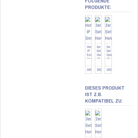
FOLGENDE
PRODUKTE:
Homematic
3er
2er
IP
Set
Set
Smart
Homematic
Homematic
Home
IP
IP
Heizkörperthermost...
Smart
Smart
Home
Home
160230
160230-3
160230-2
Heizkörper...
Heizkörper...
DIESES PRODUKT
IST Z.B.
KOMPATIBEL ZU: