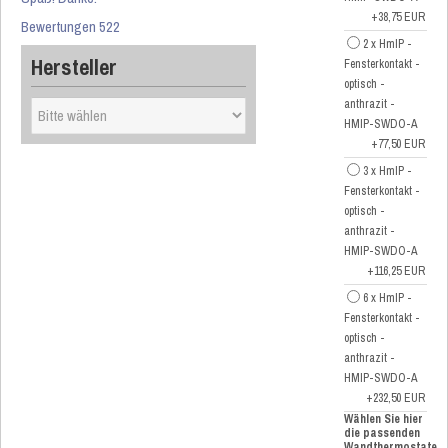
+38,75 EUR
Bewertungen 522
2 x HmIP -
Hersteller
Fensterkontakt -
optisch -
anthrazit -
HMIP-SWDO-A
+77,50 EUR
3 x HmIP -
Fensterkontakt -
optisch -
anthrazit -
HMIP-SWDO-A
+116,25 EUR
6 x HmIP -
Fensterkontakt -
optisch -
anthrazit -
HMIP-SWDO-A
+232,50 EUR
Wählen Sie hier
die passenden
Wandthermostate