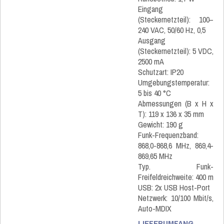
Eingang
(Steckernetzteil): 100–
240 VAC, 50/60 Hz, 0,5
Ausgang
(Steckernetzteil): 5 VDC,
2500 mA
Schutzart: IP20
Umgebungstemperatur:
5 bis 40 °C
Abmessungen (B x H x
T): 119 x 136 x 35 mm
Gewicht: 190 g
Funk-Frequenzband:
868,0-868,6 MHz, 869,4-
869,65 MHz
Typ. Funk-
Freifeldreichweite: 400 m
USB: 2x USB Host-Port
Netzwerk: 10/100 Mbit/s,
Auto-MDIX
LIEFERUMFANG