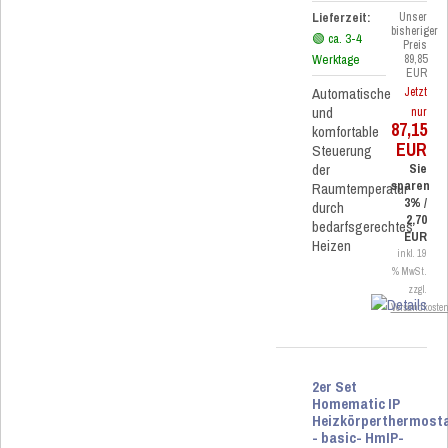
Lieferzeit:
Unser
bisheriger
🟢 ca. 3-4
Preis
Werktage
89,85
EUR
Automatische
Jetzt
und
nur
87,15
komfortable
EUR
Steuerung
der
Sie
sparen
Raumtemperatur
3% /
durch
2,70
bedarfsgerechtes
EUR
Heizen
inkl. 19
% MwSt.
zzgl.
Versandkoste
2er Set
Homematic IP
Heizkörperthermost
- basic- HmIP-