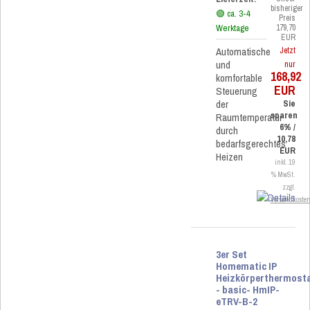
bisheriger
🟢 ca. 3-4
Preis
Werktage
179,70
EUR
Automatische
Jetzt
und
nur
168,92
komfortable
EUR
Steuerung
der
Sie
sparen
Raumtemperatur
6% /
durch
10,78
bedarfsgerechtes
EUR
Heizen
inkl. 19
% MwSt.
zzgl.
Versandkoste
3er Set
Homematic IP
Heizkörperthermost
- basic- HmIP-
eTRV-B-2