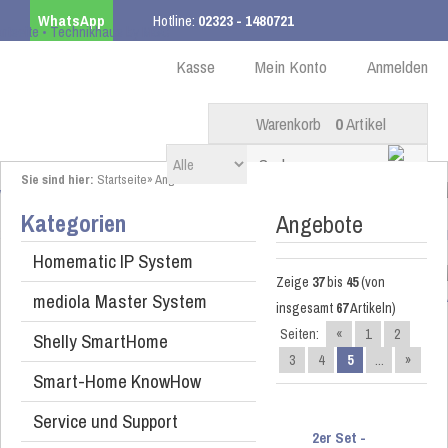
WhatsApp
Hotline:
02323 - 1480721
Kostenloser Versand
ab 99,00 € innerhalb DE
Kasse
Mein Konto
Anmelden
Warenkorb
0
Artikel
Sie sind hier:
Startseite
»
Angebote
Kategorien
Angebote
Homematic IP System
Zeige
37
bis
45
(von
mediola Master System
insgesamt
67
Artikeln)
Seiten:
«
1
2
Shelly SmartHome
3
4
5
...
»
Smart-Home KnowHow
Service und Support
2er Set -