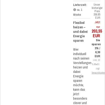
Lieferzeit:
Unser
bisheriger
🟢 ca. 1
Preis
Woche
209,85
EUR
Flexibel
Jetzt
heizen –
nur
203,55
und dabei
EUR
Energie
sparen
Sie
sparen
3% /
Wer
6,30
individuell
EUR
nach seinen
inkl. 19
Vorstellungen
% MwSt.
heizen und
zzgl.
dabei
Versandkoste
Energie
sparen
möchte,
kann das
jetzt
besonders
clever und