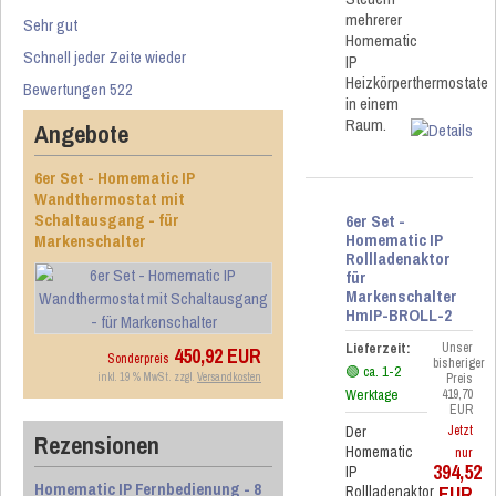
mehrerer
Sehr gut
Homematic
Schnell jeder Zeite wieder
IP
Heizkörperthermostate
Bewertungen 522
in einem
Raum.
Angebote
6er Set - Homematic IP
Wandthermostat mit
Schaltausgang - für
6er Set -
Homematic IP
Markenschalter
Rollladenaktor
für
Markenschalter
HmIP-BROLL-2
Lieferzeit:
Unser
450,92 EUR
Sonderpreis
bisheriger
🟢 ca. 1-2
inkl. 19 % MwSt. zzgl.
Versandkosten
Preis
Werktage
419,70
EUR
Der
Jetzt
Rezensionen
Homematic
nur
394,52
IP
Homematic IP Fernbedienung - 8
EUR
Rollladenaktor