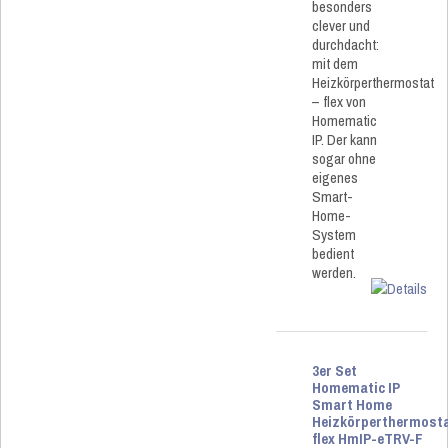
besonders
clever und
durchdacht:
mit dem
Heizkörperthermostat
– flex von
Homematic
IP. Der kann
sogar ohne
eigenes
Smart-
Home-
System
bedient
werden.
3er Set
Homematic IP
Smart Home
Heizkörperthermost
flex HmIP-eTRV-F