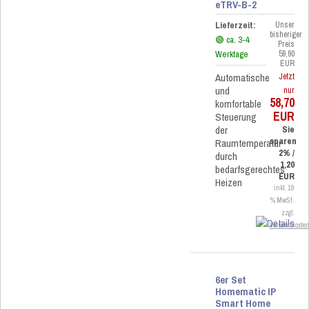
eTRV-B-2
Lieferzeit:
Unser
bisheriger
🟢 ca. 3-4
Preis
Werktage
59,90
EUR
Automatische
Jetzt
und
nur
58,70
komfortable
EUR
Steuerung
der
Sie
sparen
Raumtemperatur
2% /
durch
1,20
bedarfsgerechtes
EUR
Heizen
inkl. 19
% MwSt.
zzgl.
Versandkoste
6er Set
Homematic IP
Smart Home