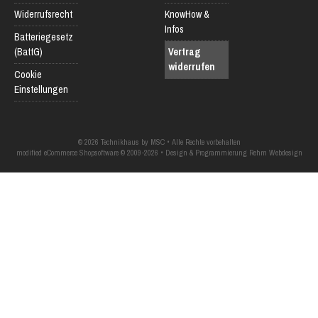
Widerrufsrecht
KnowHow &
Infos
Batteriegesetz
(BattG)
Vertrag
widerrufen
Cookie
Einstellungen
© 2026 Technikhaus by MSC • Alle Rechte vorbehalten
modified eCommerce Shopsoftware © 2009-2026 • Design & Programmierung Rehm Webdesign