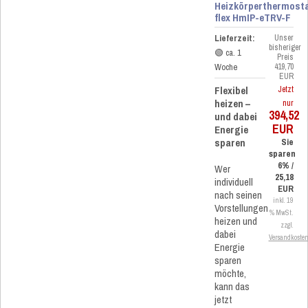
Heizkörperthermost
flex HmIP-eTRV-F
Lieferzeit:
Unser
bisheriger
🟢 ca. 1
Preis
Woche
419,70
EUR
Flexibel
Jetzt
heizen –
nur
394,52
und dabei
EUR
Energie
sparen
Sie
sparen
6% /
Wer
25,18
individuell
EUR
nach seinen
inkl. 19
Vorstellungen
% MwSt.
heizen und
zzgl.
dabei
Versandkoste
Energie
sparen
möchte,
kann das
jetzt