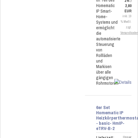
ist Teil des
2% /
Homematic
2,80
IP Smart-
EUR
Home-
inkl. 19
Systems und
% MwSt.
ermöglicht
zzgl.
die
Versandkoste
automatisierte
Steuerung
von
Rollläden
und
Markisen
über alle
gängigen
Rohrmotoren.
6er Set
Homematic IP
Heizkörperthermost
- basic- HmIP-
eTRV-B-2
Lieferzeit:
Unser