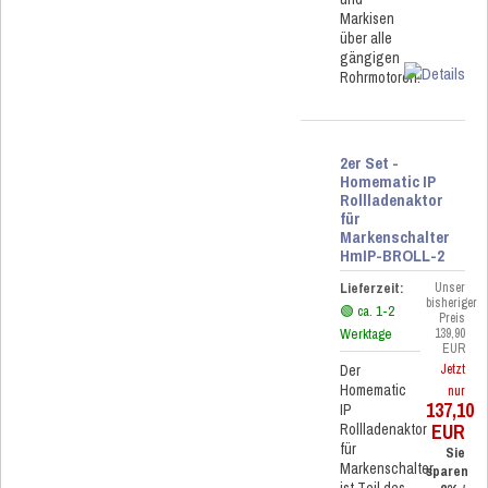
Markisen
über alle
gängigen
Rohrmotoren.
2er Set -
Homematic IP
Rollladenaktor
für
Markenschalter
HmIP-BROLL-2
Lieferzeit:
Unser
bisheriger
🟢 ca. 1-2
Preis
Werktage
139,90
EUR
Der
Jetzt
Homematic
nur
137,10
IP
EUR
Rollladenaktor
für
Sie
Markenschalter
sparen