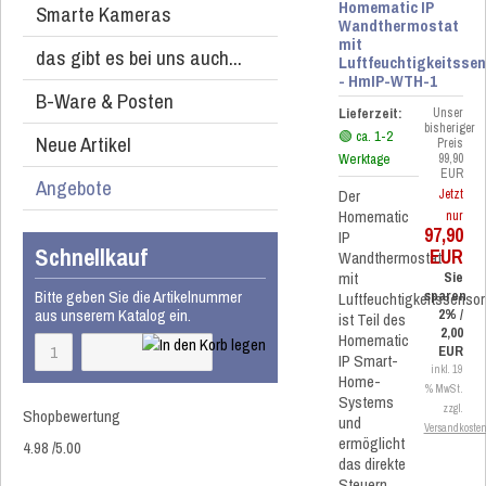
Homematic IP
Smarte Kameras
Wandthermostat
mit
das gibt es bei uns auch...
Luftfeuchtigkeitsse
- HmIP-WTH-1
B-Ware & Posten
Lieferzeit:
Unser
bisheriger
🟢 ca. 1-2
Neue Artikel
Preis
Werktage
99,90
EUR
Angebote
Der
Jetzt
Homematic
nur
97,90
IP
Schnellkauf
EUR
Wandthermostat
mit
Sie
Bitte geben Sie die Artikelnummer
sparen
Luftfeuchtigkeitssensor
aus unserem Katalog ein.
2% /
ist Teil des
2,00
Homematic
EUR
IP Smart-
inkl. 19
Home-
% MwSt.
Systems
zzgl.
Shopbewertung
und
Versandkoste
ermöglicht
4.98
/
5
.00
das direkte
Steuern