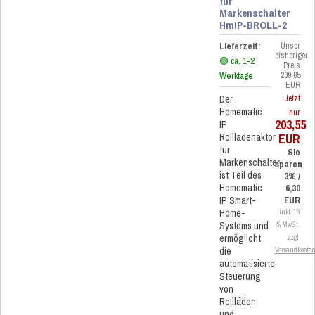
für
Markenschalter
HmIP-BROLL-2
Lieferzeit:
Unser
bisheriger
🟢 ca. 1-2
Preis
Werktage
209,85
EUR
Der
Jetzt
Homematic
nur
203,55
IP
EUR
Rollladenaktor
für
Sie
Markenschalter
sparen
ist Teil des
3% /
Homematic
6,30
IP Smart-
EUR
Home-
inkl. 19
Systems und
% MwSt.
ermöglicht
zzgl.
die
Versandkoste
automatisierte
Steuerung
von
Rollläden
und