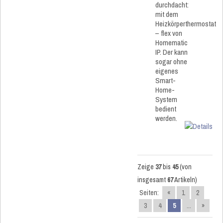
durchdacht:
mit dem
Heizkörperthermostat
– flex von
Homematic
IP. Der kann
sogar ohne
eigenes
Smart-
Home-
System
bedient
werden.
Zeige
37
bis
45
(von
insgesamt
67
Artikeln)
Seiten:
«
1
2
3
4
5
...
»