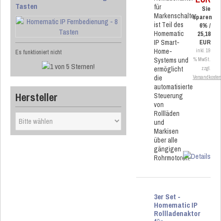
Tasten
für
Sie
Markenschalter
sparen
ist Teil des
6% /
Homematic
25,18
IP Smart-
EUR
Home-
inkl. 19
Es funktioniert nicht
Systems und
% MwSt.
ermöglicht
zzgl.
die
Versandkoste
automatisierte
Hersteller
Steuerung
von
Rollläden
und
Markisen
über alle
gängigen
Rohrmotoren.
3er Set -
Homematic IP
Rollladenaktor