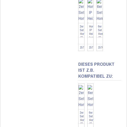
2er
Homematic
6er
Set
IP
Set
Homematic
Heizkörperthermostat
Homematic
IP
kompakt
IP
Heizkörperthermostat
...
Heizkörperthermostat
...
...
157681-2
157681
157681-6
DIESES PRODUKT
IST Z.B.
KOMPATIBEL ZU:
2er
6er
Set
Set
Homematic
Homematic
IP
IP