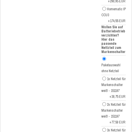
+290,95 EUR
Homematic IP
CCU3
+174,55 EUR
Wollen Sie auf
Batteriebetrieb
verzichten?
Hier das
passende
Nettzteil zum
Markenschalter
Paketauswahl
ohne Netzteil
1x Netzteil für
Markenschalter
weiß - 151197
+38,75 EUR
2x Netzteil für
Markenschalter
weiß - 151197
+77,50 EUR
3x Netzteil für