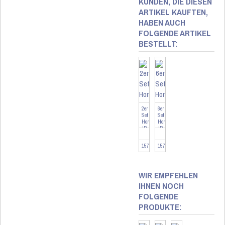
KUNDEN, DIE DIESEN
ARTIKEL KAUFTEN,
HABEN AUCH
FOLGENDE ARTIKEL
BESTELLT:
2er
6er
Set
Set
Homematic
Homematic
IP
IP
Heizkörperthermostat
Heizkörperthermostat
...
...
157681-2
157681-6
WIR EMPFEHLEN
IHNEN NOCH
FOLGENDE
PRODUKTE: