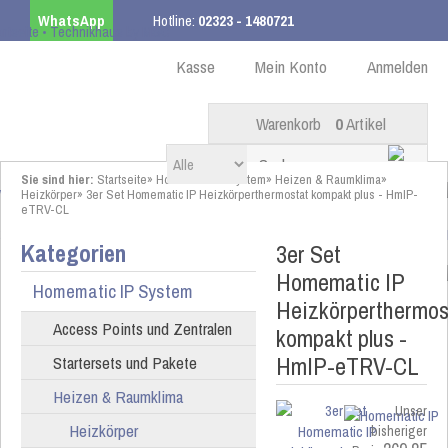
WhatsApp
Hotline:
02323 - 1480721
Kostenloser Versand
ab 99,00 € innerhalb DE
Kasse
Mein Konto
Anmelden
Warenkorb
0
Artikel
Sie sind hier:
Startseite
»
Homematic IP System
»
Heizen & Raumklima
»
Heizkörper
»
3er Set Homematic IP Heizkörperthermostat kompakt plus - HmIP-
eTRV-CL
Kategorien
3er Set
Homematic IP
Homematic IP System
Heizkörperthermos
Access Points und Zentralen
kompakt plus -
HmIP-eTRV-CL
Startersets und Pakete
Heizen & Raumklima
Unser
Heizkörper
bisheriger