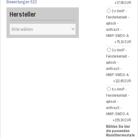
Bewertungen 522
+37,55 EUR
2 x HmIP -
Hersteller
Fensterkontakt -
optisch -
anthrazit -
HMIP-SWDO-A
+75,10 EUR
3 x HmIP -
Fensterkontakt -
optisch -
anthrazit -
HMIP-SWDO-A
+112,65 EUR
6 x HmIP -
Fensterkontakt -
optisch -
anthrazit -
HMIP-SWDO-A
+225,30 EUR
Wählen Sie hier
die passenden
Wandthermostate