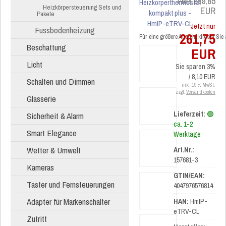
269,85
Preis
Heizkörpersteuerung Sets und
EUR
Pakete
Jetzt nur
Fussbodenheizung
261,75
Für eine größere Ansicht klicken Sie
Beschattung
EUR
Licht
Sie sparen 3%
/ 8,10 EUR
Schalten und Dimmen
inkl. 19 % MwSt.
zzgl.
Versandkosten
Glasserie
Lieferzeit:
🟢
Sicherheit & Alarm
ca. 1-2
Smart Elegance
Werktage
Wetter & Umwelt
Art.Nr.:
157681-3
Kameras
GTIN/EAN:
Taster und Fernsteuerungen
4047976576814
Adapter für Markenschalter
HAN:
HmIP-
eTRV-CL
Zutritt