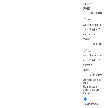
anthrazit -
159820
+58,15 EUR
2 x
Wandthermostat
- HmIP WTH-A
anthrazit -
159820
+116,30 EUR
3 x
Wandthermostat
- HmIP WTH-A
anthrazit -
159820
+174,45 EUR
wählen Sie hier
Ihre
Homematic-
Zentrale zum
Paket.
Paketauswahl