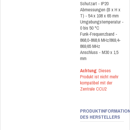
Schutzart - IP20
Abmessungen (B x H x
T) - 54 x 108 x 65 mm
Umgebungstemperatur -
0 bis 50 °C
Funk-Frequenzband -
868,0-868,6 MHz/869,4-
869,65 MHz
Anschluss - M30 x 1,5
mm
Achtung
: Dieses
Produkt ist nicht mehr
kompatibel mit der
Zentrale CCU2
PRODUKTINFORMATIO
DES HERSTELLERS