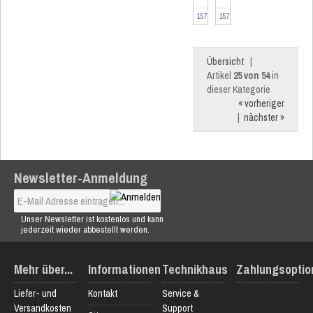
Heizkörperthermostat
Heizkörperthermostat
...
...
157681-2
157681-6
Übersicht
|
Artikel
25 von 54
in
dieser Kategorie
« vorheriger
|
nächster »
Newsletter-Anmeldung
Unser Newsletter ist kostenlos und kann
jederzeit wieder abbestellt werden.
Mehr über...
Informationen
Technikhaus
Zahlungsoptio
Liefer- und
Kontakt
Service &
Versandkosten
Support