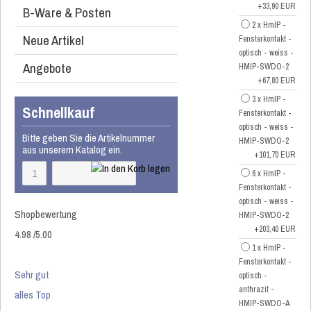
+33,90 EUR
B-Ware & Posten
2 x HmIP -
Neue Artikel
Fensterkontakt -
optisch - weiss -
Angebote
HMIP-SWDO-2
+67,80 EUR
3 x HmIP -
Schnellkauf
Fensterkontakt -
optisch - weiss -
Bitte geben Sie die Artikelnummer
HMIP-SWDO-2
aus unserem Katalog ein.
+101,70 EUR
6 x HmIP -
Fensterkontakt -
optisch - weiss -
Shopbewertung
HMIP-SWDO-2
+203,40 EUR
4.98
/
5
.00
1 x HmIP -
Fensterkontakt -
Sehr gut
optisch -
anthrazit -
alles Top
HMIP-SWDO-A