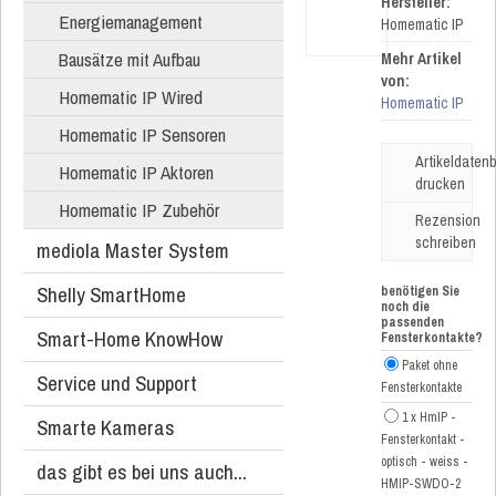
Hersteller:
Energiemanagement
Homematic IP
Bausätze mit Aufbau
Mehr Artikel
von:
Homematic IP Wired
Homematic IP
Homematic IP Sensoren
Artikeldatenb
Homematic IP Aktoren
drucken
Homematic IP Zubehör
Rezension
schreiben
mediola Master System
Shelly SmartHome
benötigen Sie
noch die
passenden
Smart-Home KnowHow
Fensterkontakte?
Paket ohne
Service und Support
Fensterkontakte
1 x HmIP -
Smarte Kameras
Fensterkontakt -
optisch - weiss -
das gibt es bei uns auch...
HMIP-SWDO-2