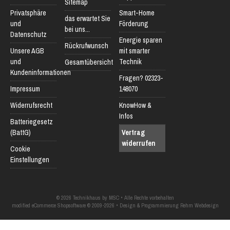
Sitemap
Privatsphäre
Smart-Home
das erwartet Sie
und
Förderung
bei uns...
Datenschutz
Energie sparen
Rückrufwunsch
Unsere AGB
mit smarter
und
Technik
Gesamtübersicht
Kundeninformationen
Fragen? 02323-
Impressum
148070
Widerrufsrecht
KnowHow &
Infos
Batteriegesetz
(BattG)
Vertrag
widerrufen
Cookie
Einstellungen
© 2026 Technikhaus by MSC • Alle Rechte vorbehalten
modified eCommerce Shopsoftware © 2009-2026 • Design & Programmierung Rehm Webdesign