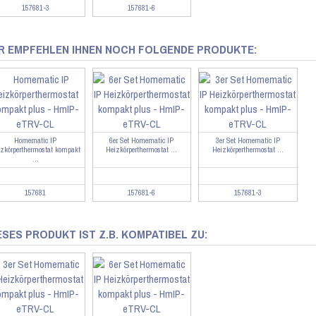
157681-3
157681-6
R EMPFEHLEN IHNEN NOCH FOLGENDE PRODUKTE:
Homematic IP
6er Set Homematic IP
3er Set Homematic IP
izkörperthermostat kompakt
Heizkörperthermostat ...
Heizkörperthermostat ...
...
157681
157681-6
157681-3
ESES PRODUKT IST Z.B. KOMPATIBEL ZU: