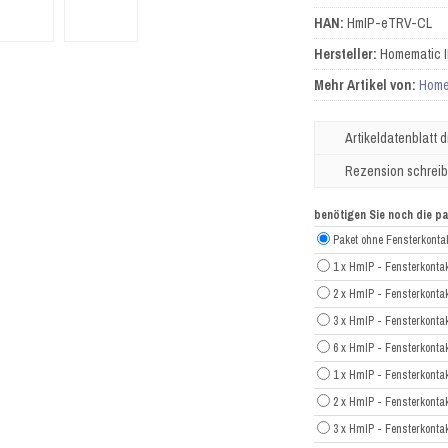
HAN:
HmIP-eTRV-CL
Hersteller:
Homematic 
Mehr Artikel von:
Home
Artikeldatenblatt 
Rezension schrei
benötigen Sie noch die 
Paket ohne Fensterkonta
1 x HmIP - Fensterkont
2 x HmIP - Fensterkont
3 x HmIP - Fensterkont
6 x HmIP - Fensterkont
1 x HmIP - Fensterkonta
2 x HmIP - Fensterkonta
3 x HmIP - Fensterkonta