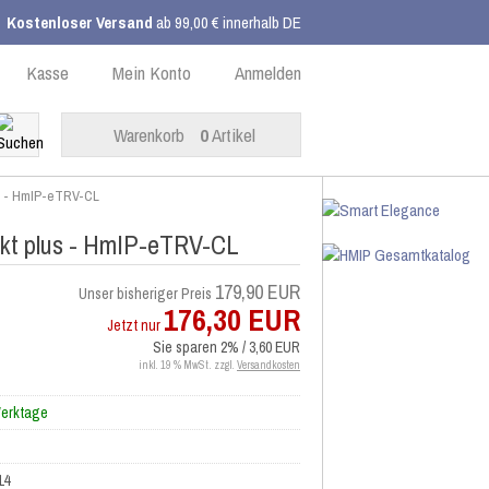
Kostenloser Versand
ab 99,00 € innerhalb DE
Kasse
Mein Konto
Anmelden
Warenkorb
0
Artikel
us - HmIP-eTRV-CL
kt plus - HmIP-eTRV-CL
179,90 EUR
Unser bisheriger Preis
176,30 EUR
Jetzt nur
Sie sparen 2% / 3,60 EUR
inkl. 19 % MwSt. zzgl.
Versandkosten
Werktage
14