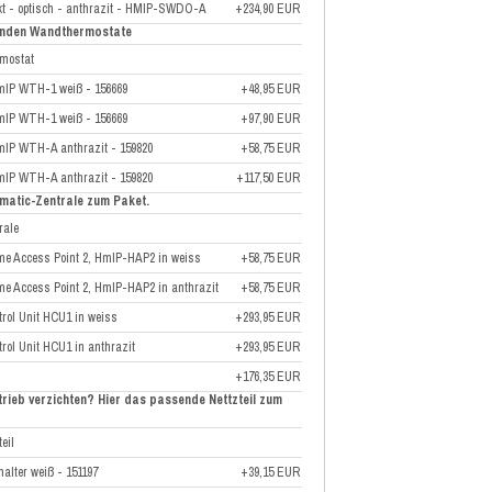
kt - optisch - anthrazit - HMIP-SWDO-A
+234,90 EUR
senden Wandthermostate
mostat
mIP WTH-1 weiß - 156669
+48,95 EUR
mIP WTH-1 weiß - 156669
+97,90 EUR
mIP WTH-A anthrazit - 159820
+58,75 EUR
mIP WTH-A anthrazit - 159820
+117,50 EUR
ematic-Zentrale zum Paket.
rale
e Access Point 2, HmIP-HAP2 in weiss
+58,75 EUR
e Access Point 2, HmIP-HAP2 in anthrazit
+58,75 EUR
rol Unit HCU1 in weiss
+293,95 EUR
ol Unit HCU1 in anthrazit
+293,95 EUR
+176,35 EUR
trieb verzichten? Hier das passende Nettzteil zum
eil
halter weiß - 151197
+39,15 EUR