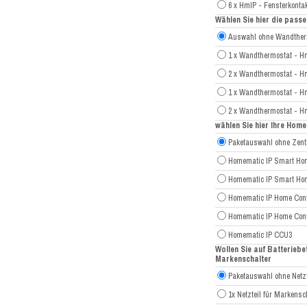
6 x HmIP - Fensterkonta
Wählen Sie hier die pas
Auswahl ohne Wandther
1 x Wandthermostat - H
2 x Wandthermostat - H
1 x Wandthermostat - H
2 x Wandthermostat - H
wählen Sie hier Ihre Hom
Paketauswahl ohne Zent
Homematic IP Smart Hom
Homematic IP Smart Hom
Homematic IP Home Cont
Homematic IP Home Contr
Homematic IP CCU3
Wollen Sie auf Batteriebe
Markenschalter
Paketauswahl ohne Netzt
1x Netzteil für Markensc