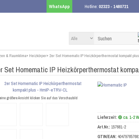
WhatsApp
Hotline:
02323 - 1480721
zen & Raumklima
»
Heizkörper
»
2er Set Homematic IP Heizkörperthermostat kompakt pl
r Set Homematic IP Heizkörperthermostat kompa
eine größere Ansicht klicken Sie auf das Vorschaubild
Lieferzeit:
🟢 ca. 1-2 
Art.Nr.:
157681-2
GTIN/EAN:
40479765768