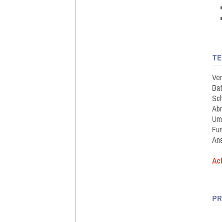
TE
Ve
Bat
Sch
Abm
Umg
Fun
Ans
Ac
PR