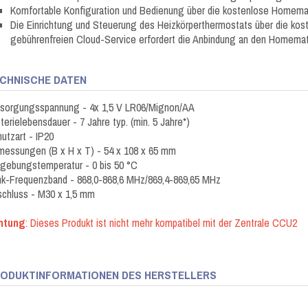
Komfortable Konfiguration und Bedienung über die kostenlose Homema
Die Einrichtung und Steuerung des Heizkörperthermostats über die k
gebührenfreien Cloud-Service erfordert die Anbindung an den Homemat
CHNISCHE DATEN
rsorgungsspannung - 4x 1,5 V LR06/Mignon/AA
terielebensdauer - 7 Jahre typ. (min. 5 Jahre*)
utzart - IP20
essungen (B x H x T) - 54 x 108 x 65 mm
ebungstemperatur - 0 bis 50 °C
k-Frequenzband - 868,0-868,6 MHz/869,4-869,65 MHz
chluss - M30 x 1,5 mm
htung
: Dieses Produkt ist nicht mehr kompatibel mit der Zentrale CCU2
ODUKTINFORMATIONEN DES HERSTELLERS