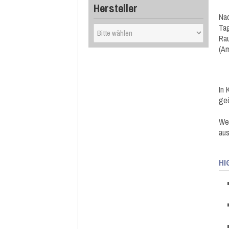
Hersteller
Nac
Tag
Ra
(Am
In 
geö
Wei
aus
HI