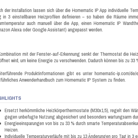
h der Installation lassen sich über die Homematic IP App individuelle Te
 in 3 einstellbaren Heizprofilen definieren – so haben die Räume immer
umtemperatur auch manuell über die App, einen Homematic IP Wandthe
azon Alexa oder Google Assistant) angepasst werden.
Kombination mit der Fenster-auf-Erkennung senkt der Thermostat die Hei
ffnet wird, um keine Energie zu verschwenden. Dadurch können bis zu 33 
terführende Produktinformationen gibt es unter homematic-ip.com/de/e
führliches Anwenderhandbuch zum Homematic IP System zu finden.
GHLIGHTS
Ersetzt herkömmliche Heizkörperthermostate (M30x1,5), regelt den Wärm
gegen unbefugte Nutzung abgesichert und besonders wartungsarm durch
Energieeinsparungen von bis zu 33 % durch smarte Temperaturabsenku
Heizen.
Individuelle Temperaturverläufe mit bis zu 13 Änderungen pro Tag in 3 ei