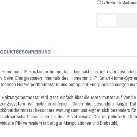
2x Netzteil für Markensc
ODUKTBESCHREIBUNG
 Homematic IP Heizkörperthermostat – kompakt plus, mit einer besonders la
tiv beim Energiesparen innerhalb des Homematic IP Smart-Home-System
tehende Heizkörperthermostate und ermöglicht Energieeinsparungen dur
 Heizungsthermostat wird ganz einfach über die Metallmutter auf Ventile 
izungssystem ist nicht erforderlich. Durch die besonders lange Bat
zkörperthermostat besonders wartungsarm und eignet sich besonders fü
äudewirtschaft aber auch für den Privateinsatz. Der mitgelieferte De
ividuelle PIN verhindern unbefugte Manipulationen und Diebstahl.