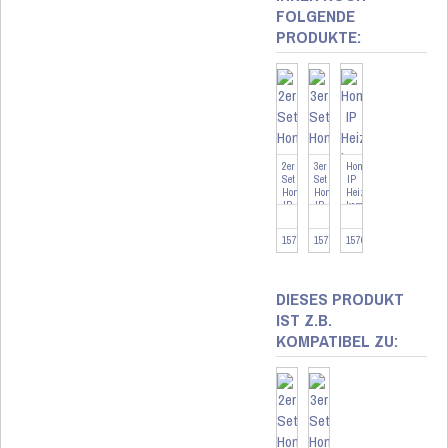
FOLGENDE
PRODUKTE:
2er
3er
Homematic
Set
Set
IP
Homematic
Homematic
Heizkörperthermostat
IP
IP
kompakt
Heizkörperthermostat
Heizkörperthermostat
...
...
...
157681-2
157681-3
157681
DIESES PRODUKT
IST Z.B.
KOMPATIBEL ZU: