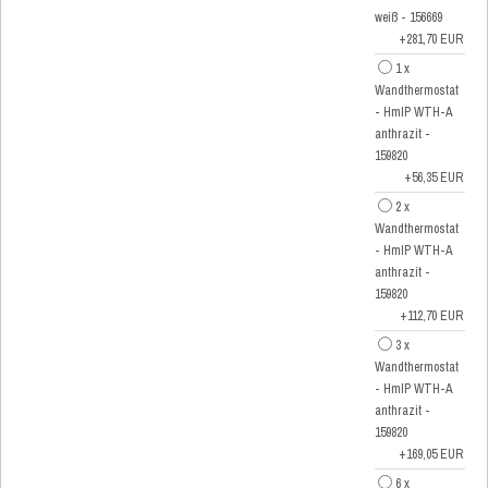
weiß - 156669
+281,70 EUR
1 x
Wandthermostat
- HmIP WTH-A
anthrazit -
159820
+56,35 EUR
2 x
Wandthermostat
- HmIP WTH-A
anthrazit -
159820
+112,70 EUR
3 x
Wandthermostat
- HmIP WTH-A
anthrazit -
159820
+169,05 EUR
6 x