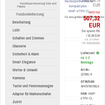
539,70
Preis
Heizkörpersteuerung Sets und
EUR
Pakete
Jetzt nur
Fussbodenheizung
507,32
Für eine größere Ansicht klicken Sie
Beschattung
EUR
Licht
Sie sparen 6%
/ 32,38 EUR
Schalten und Dimmen
inkl. 19 % MwSt.
zzgl.
Versandkosten
Glasserie
Lieferzeit:
🟢
Sicherheit & Alarm
ca. 1-2
Smart Elegance
Werktage
Wetter & Umwelt
Art.Nr.:
157681-6
Kameras
GTIN/EAN:
Taster und Fernsteuerungen
4047976576814
Adapter für Markenschalter
HAN:
HmIP-
eTRV-CL
Zutritt