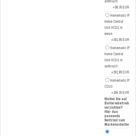
anthrazit
+56,35 EUR
Homematic IP
Home Control
Unit HCU1 in
weiss
+281,95 EUR
Homematic IP
Home Control
Unit HCU1 in
anthrazit
+281,95 EUR
Homematic IP
CCU3
+169,15 EUR
Wollen Sie auf
Batteriebetrieb
verzichten?
Hier das
passende
Nettzteil zum
Markenschalter