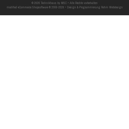
© 2026 Technikhaus by MSC • Alle Rechte vorbehalten
modified eCommerce Shopsoftware © 2009-2026 • Design & Programmierung Rehm Webdesign