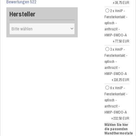
Bewertungen 522
+38,75 EUR
2 x HmIP -
Hersteller
Fensterkontakt -
optisch -
anthrazit -
HMIP-SWDO-A
+77,50 EUR
3 x HmIP -
Fensterkontakt -
optisch -
anthrazit -
HMIP-SWDO-A
+116,25 EUR
6 x HmIP -
Fensterkontakt -
optisch -
anthrazit -
HMIP-SWDO-A
+232,50 EUR
Wählen Sie hier
die passenden
Wandthermostate