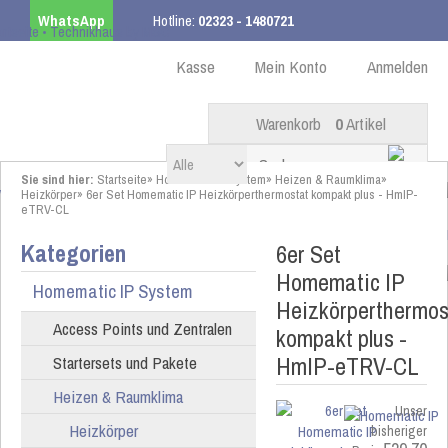
WhatsApp
Hotline:
02323 - 1480721
Kostenloser Versand
ab 99,00 € innerhalb DE
Kasse
Mein Konto
Anmelden
Warenkorb
0
Artikel
Sie sind hier:
Startseite
»
Homematic IP System
»
Heizen & Raumklima
»
Heizkörper
»
6er Set Homematic IP Heizkörperthermostat kompakt plus - HmIP-
eTRV-CL
Kategorien
6er Set
Homematic IP
Homematic IP System
Heizkörperthermos
Access Points und Zentralen
kompakt plus -
HmIP-eTRV-CL
Startersets und Pakete
Heizen & Raumklima
Unser
Heizkörper
bisheriger