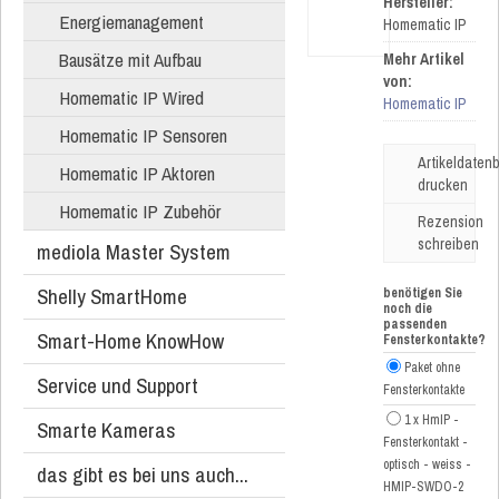
Hersteller:
Energiemanagement
Homematic IP
Bausätze mit Aufbau
Mehr Artikel
von:
Homematic IP Wired
Homematic IP
Homematic IP Sensoren
Artikeldatenb
Homematic IP Aktoren
drucken
Homematic IP Zubehör
Rezension
schreiben
mediola Master System
Shelly SmartHome
benötigen Sie
noch die
passenden
Smart-Home KnowHow
Fensterkontakte?
Paket ohne
Service und Support
Fensterkontakte
1 x HmIP -
Smarte Kameras
Fensterkontakt -
optisch - weiss -
das gibt es bei uns auch...
HMIP-SWDO-2