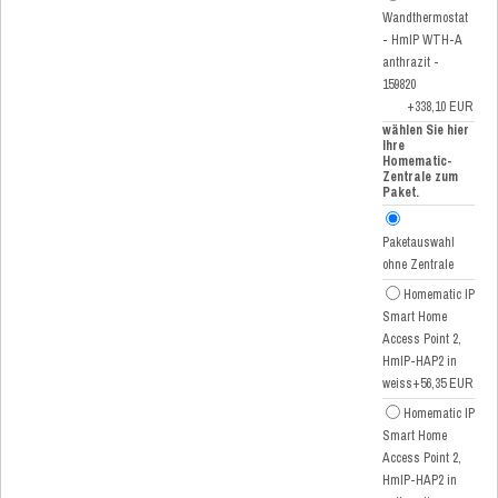
Wandthermostat
- HmIP WTH-A
anthrazit -
159820
+338,10 EUR
wählen Sie hier
Ihre
Homematic-
Zentrale zum
Paket.
Paketauswahl
ohne Zentrale
Homematic IP
Smart Home
Access Point 2,
HmIP-HAP2 in
weiss
+56,35 EUR
Homematic IP
Smart Home
Access Point 2,
HmIP-HAP2 in