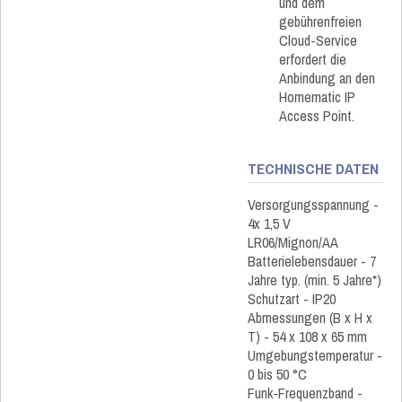
und dem
gebührenfreien
Cloud-Service
erfordert die
Anbindung an den
Homematic IP
Access Point.
TECHNISCHE DATEN
Versorgungsspannung -
4x 1,5 V
LR06/Mignon/AA
Batterielebensdauer - 7
Jahre typ. (min. 5 Jahre*)
Schutzart - IP20
Abmessungen (B x H x
T) - 54 x 108 x 65 mm
Umgebungstemperatur -
0 bis 50 °C
Funk-Frequenzband -