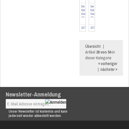
2er
3er
Set
Set
Homematic
Homematic
IP
IP
Heizkörperthermostat
Heizkörperthermostat
...
...
157681-2
157681-3
Übersicht
|
Artikel
26 von 54
in
dieser Kategorie
« vorheriger
|
nächster »
Newsletter-Anmeldung
Unser Newsletter ist kostenlos und kann
jederzeit wieder abbestellt werden.