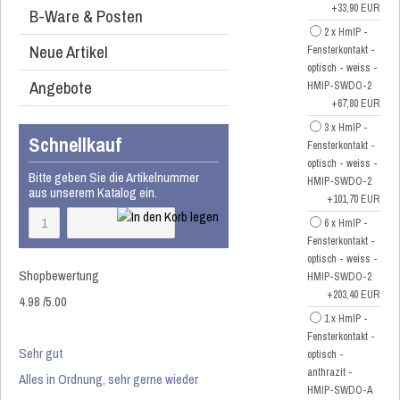
+33,90 EUR
B-Ware & Posten
2 x HmIP -
Neue Artikel
Fensterkontakt -
optisch - weiss -
Angebote
HMIP-SWDO-2
+67,80 EUR
3 x HmIP -
Schnellkauf
Fensterkontakt -
optisch - weiss -
Bitte geben Sie die Artikelnummer
HMIP-SWDO-2
aus unserem Katalog ein.
+101,70 EUR
6 x HmIP -
Fensterkontakt -
optisch - weiss -
Shopbewertung
HMIP-SWDO-2
+203,40 EUR
4.98
/
5
.00
1 x HmIP -
Fensterkontakt -
Sehr gut
optisch -
anthrazit -
Alles in Ordnung, sehr gerne wieder
HMIP-SWDO-A