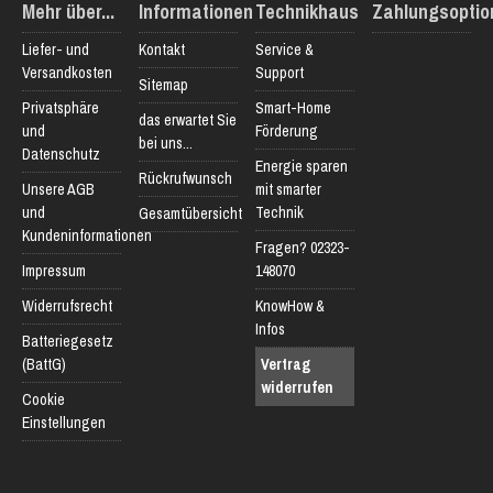
Mehr über...
Informationen
Technikhaus
Zahlungsoptio
Liefer- und
Kontakt
Service &
Versandkosten
Support
Sitemap
Privatsphäre
Smart-Home
das erwartet Sie
und
Förderung
bei uns...
Datenschutz
Energie sparen
Rückrufwunsch
Unsere AGB
mit smarter
und
Technik
Gesamtübersicht
Kundeninformationen
Fragen? 02323-
Impressum
148070
Widerrufsrecht
KnowHow &
Infos
Batteriegesetz
(BattG)
Vertrag
widerrufen
Cookie
Einstellungen