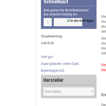
Schnellkauf
Bitte geben Sie die Artikelnummer
aus unserem Katalog ein.
Di
du
dü
lie
Shopbewertung
Di
4.98
/
5
.00
du
dü
lie
Sehr gut
Super gelaufen. Vielen Dank.
Für
mon
Bewertungen 522
Hersteller
Er
Da