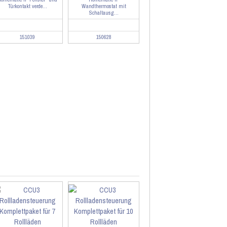
Türkontakt verde...
Wandthermostat mit
Schaltausg...
151039
150628