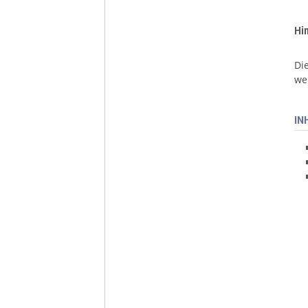
Hi
Di
we
IN