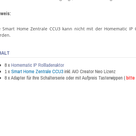
nweis:
e Smart Home Zentrale CCU3 kann nicht mit der Homematic IP 
rden.
HALT
8 x
Home
matic IP Rollladenaktor
1 x
Smart Home Zentrale CCU3
inkl. AIO Creator Neo Lizenz
8 x Adapter für Ihre Schalterserie oder mit Aufpreis Tasterwippen (
bitte