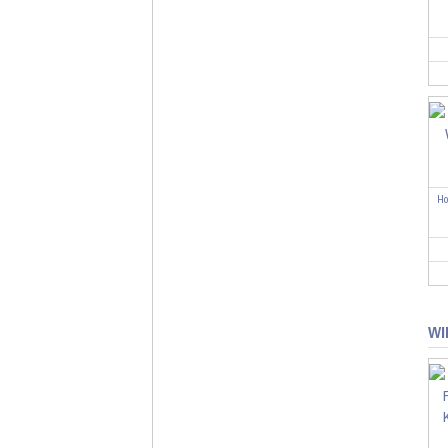
Ho
WI