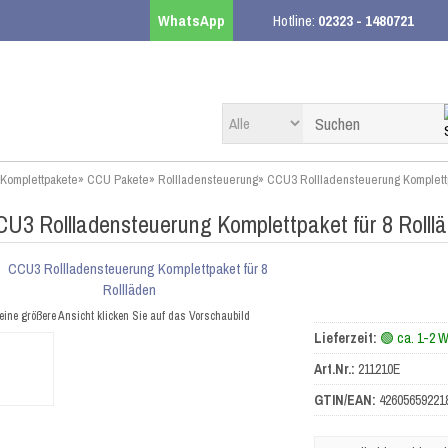
WhatsApp
Hotline:
02323 - 1480721
Komplettpakete
»
CCU Pakete
»
Rollladensteuerung
»
CCU3 Rollladensteuerung Komplettp
U3 Rollladensteuerung Komplettpaket für 8 Rolll
eine größere Ansicht klicken Sie auf das Vorschaubild
Lieferzeit:
🟢 ca. 1-2 
Art.Nr.:
211210E
GTIN/EAN:
42605659221