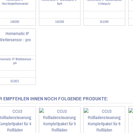
Heizkörperthermostat
fach
Unterputz
140280
142308
151398
mematic IP Wettersensor -
pro
151821
R EMPFEHLEN IHNEN NOCH FOLGENDE PRODUKTE: