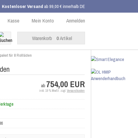
Kostenloser Versand
ab 99,00 € innerhalb DE
Kasse
Mein Konto
Anmelden
Warenkorb
0
Artikel
aket für 8 Rollläden
äden
754,00 EUR
ab
inkl. 19 % MwSt. zzgl.
Versandkosten
Werktage
86