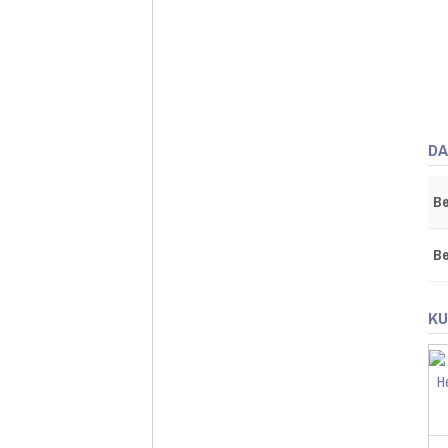
DA
Be
Be
KU