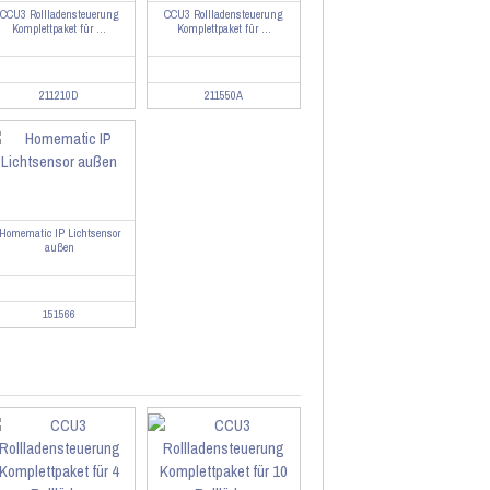
CCU3 Rollladensteuerung
CCU3 Rollladensteuerung
Komplettpaket für ...
Komplettpaket für ...
211210D
211550A
Homematic IP Lichtsensor
außen
151566