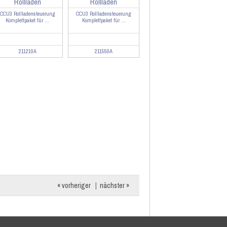
CCU3 Rollladensteuerung
CCU3 Rollladensteuerung
Komplettpaket für ...
Komplettpaket für ...
211210A
211550A
« vorheriger
|
nächster »