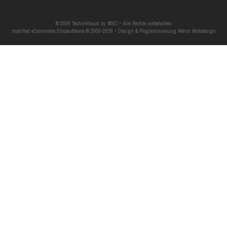
© 2026 Technikhaus by MSC • Alle Rechte vorbehalten
modified eCommerce Shopsoftware © 2009-2026 • Design & Programmierung Rehm Webdesign