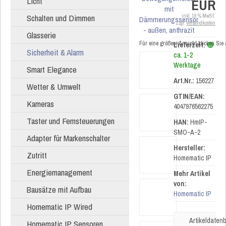
Licht
EUR
Schalten und Dimmen
inkl. 19 % MwSt.
zzgl.
Versandkosten
Glasserie
Für eine größere Ansicht klicken Sie
Lieferzeit:
🟢
Sicherheit & Alarm
ca. 1-2
Werktage
Smart Elegance
Art.Nr.:
156227
Wetter & Umwelt
GTIN/EAN:
Kameras
4047976562275
Taster und Fernsteuerungen
HAN:
HmIP-
SMO-A-2
Adapter für Markenschalter
Hersteller:
Zutritt
Homematic IP
Energiemanagement
Mehr Artikel
von:
Bausätze mit Aufbau
Homematic IP
Homematic IP Wired
Artikeldatenb
Homematic IP Sensoren