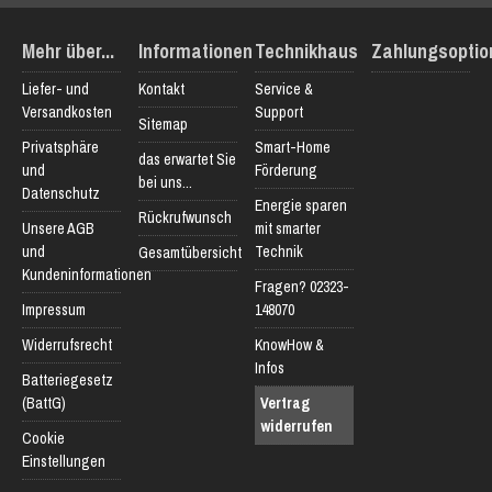
Mehr über...
Informationen
Technikhaus
Zahlungsoptio
Liefer- und
Kontakt
Service &
Versandkosten
Support
Sitemap
Privatsphäre
Smart-Home
das erwartet Sie
und
Förderung
bei uns...
Datenschutz
Energie sparen
Rückrufwunsch
Unsere AGB
mit smarter
und
Technik
Gesamtübersicht
Kundeninformationen
Fragen? 02323-
Impressum
148070
Widerrufsrecht
KnowHow &
Infos
Batteriegesetz
(BattG)
Vertrag
widerrufen
Cookie
Einstellungen