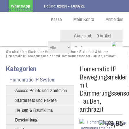
WhatsApp
Hotline:
02323 - 1480721
Kostenloser Versand
ab 99,00 € innerhalb DE
Kasse
Mein Konto
Anmelden
Warenkorb
0
Artikel
Sie sind hier:
Startseite
»
Homematic IP System
»
Sicherheit & Alarm
»
Homematic IP Bewegungsmelder mit Dämmerungssensor - außen, anthrazit
Kategorien
Homematic IP
Bewegungsmelder
Homematic IP System
mit
Access Points und Zentralen
Dämmerungssenso
- außen,
Startersets und Pakete
anthrazit
Heizen & Raumklima
Beschattung
79,95