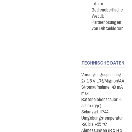
lokaler
Bedienoberfläche
WebUI;
Partnerlösungen
von Drittanbietern.
TECHNISCHE DATEN
Versorgungsspannung:
2x 1,5 V LR6/Mignon/AA
Stromaufnahme: 40 mA
max.
Batterielebensdauer: 6
Jahre (typ.)
Schutzart: IP44
Umgebungstemperatur:
-20 bis +55 °C
Abmessungen (B x H x