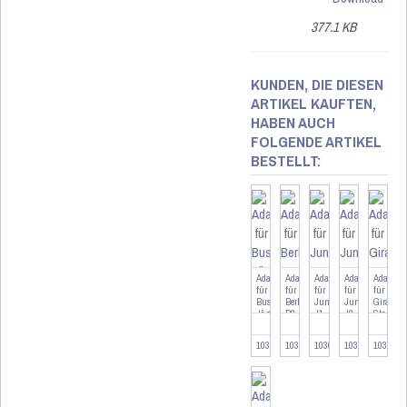
377.1 KB
KUNDEN, DIE DIESEN
ARTIKEL KAUFTEN,
HABEN AUCH
FOLGENDE ARTIKEL
BESTELLT:
Adapter
Adapter
Adapter
Adapter
Adapter
für
für
für
für
für
Busch-
Berker
Jung
Jung
Gira
Jäger
B2
J1
J2
Standar
BJ
GD
103090
103263
103095
103478
103092