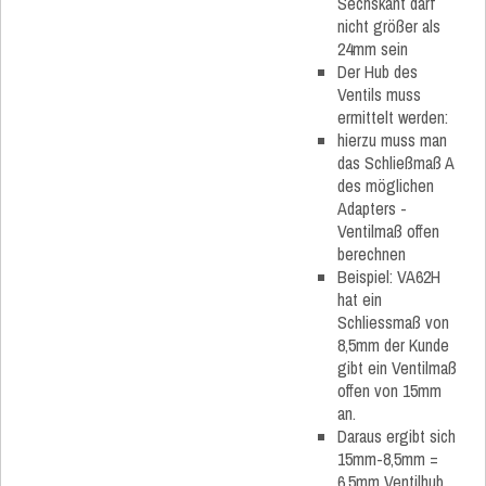
Sechskant darf
nicht größer als
24mm sein
Der Hub des
Ventils muss
ermittelt werden:
hierzu muss man
das Schließmaß A
des möglichen
Adapters -
Ventilmaß offen
berechnen
Beispiel: VA62H
hat ein
Schliessmaß von
8,5mm der Kunde
gibt ein Ventilmaß
offen von 15mm
an.
Daraus ergibt sich
15mm-8,5mm =
6,5mm Ventilhub.