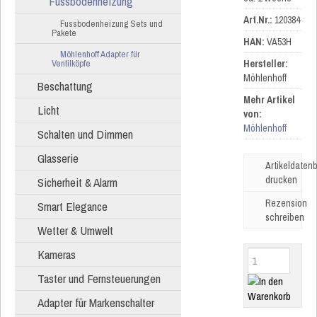
Fussbodenheizung
Art.Nr.:
120384
Fussbodenheizung Sets und
Pakete
HAN:
VA53H
Möhlenhoff Adapter für
Ventilköpfe
Hersteller:
Möhlenhoff
Beschattung
Mehr Artikel
Licht
von:
Möhlenhoff
Schalten und Dimmen
Glasserie
Artikeldatenb
drucken
Sicherheit & Alarm
Rezension
Smart Elegance
schreiben
Wetter & Umwelt
Kameras
Taster und Fernsteuerungen
Adapter für Markenschalter