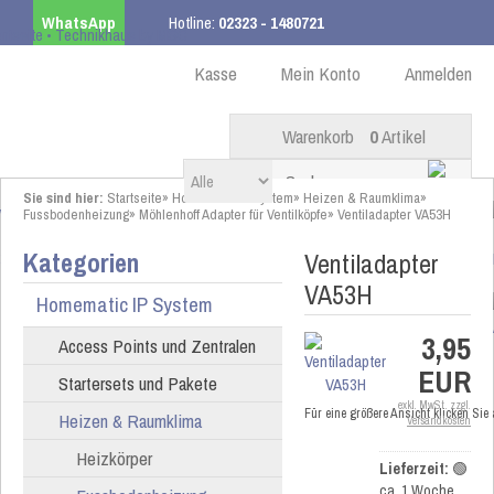
WhatsApp
Hotline:
02323 - 1480721
Kostenloser Versand
ab 99,00 € innerhalb DE
Kasse
Mein Konto
Anmelden
Warenkorb
0
Artikel
Sie sind hier:
Startseite
»
Homematic IP System
»
Heizen & Raumklima
»
Fussbodenheizung
»
Möhlenhoff Adapter für Ventilköpfe
»
Ventiladapter VA53H
Kategorien
Ventiladapter
VA53H
Homematic IP System
3,95
Access Points und Zentralen
EUR
Startersets und Pakete
exkl. MwSt. zzgl.
Für eine größere Ansicht klicken Sie
Heizen & Raumklima
Versandkosten
Heizkörper
Lieferzeit:
🟢
ca. 1 Woche