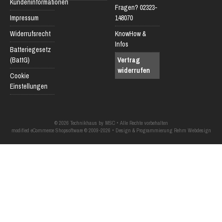
Kundeninformationen
Fragen? 02323-
Impressum
148070
Widerrufsrecht
KnowHow &
Infos
Batteriegesetz
(BattG)
Vertrag
widerrufen
Cookie
Einstellungen
© 2026 Technikhaus by MSC • Alle Rechte vorbehalten
modified eCommerce Shopsoftware © 2009-2026 • Design & Programmierung Rehm Webdesign