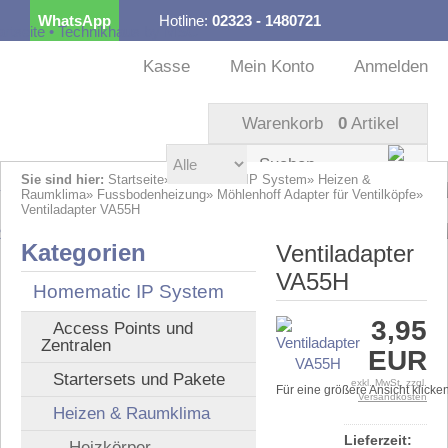
WhatsApp
Hotline:
02323 - 1480721
Kostenloser Versand
ab 99,00 € innerhalb DE
Kasse
Mein Konto
Anmelden
Warenkorb
0
Artikel
Sie sind hier:
Startseite
»
Homematic IP System
»
Heizen &
Raumklima
»
Fussbodenheizung
»
Möhlenhoff Adapter für Ventilköpfe
»
Ventiladapter VA55H
Kategorien
Ventiladapter
VA55H
Homematic IP System
3,95
Access Points und
Zentralen
EUR
Startersets und Pakete
exkl. MwSt. zzgl.
Für eine größere Ansicht klicke
Versandkosten
Heizen & Raumklima
Lieferzeit:
Heizkörper