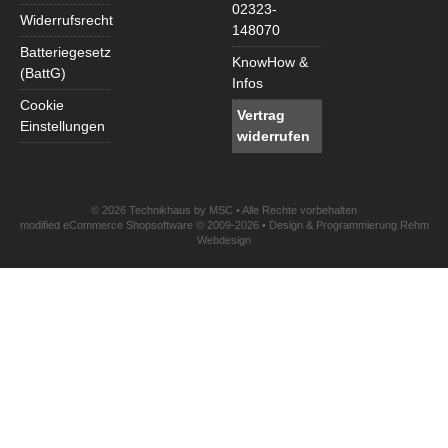
02323-
Widerrufsrecht
148070
Batteriegesetz
KnowHow &
(BattG)
Infos
Cookie
Vertrag
Einstellungen
widerrufen
© 2026 Technikhaus by MSC • Alle Rechte vorbehalten
modified eCommerce Shopsoftware © 2009-2026 • Design & Programmierung Rehm
Webdesign