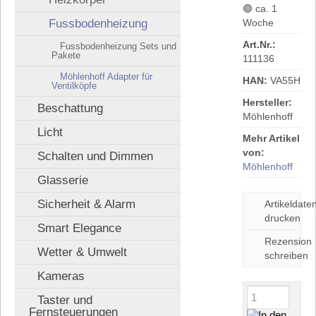
🟢 ca. 1
Fussbodenheizung
Woche
Art.Nr.:
Fussbodenheizung Sets und
Pakete
111136
Möhlenhoff Adapter für
HAN:
VA55H
Ventilköpfe
Hersteller:
Beschattung
Möhlenhoff
Licht
Mehr Artikel
von:
Schalten und Dimmen
Möhlenhoff
Glasserie
Sicherheit & Alarm
Artikeldaten
drucken
Smart Elegance
Rezension
Wetter & Umwelt
schreiben
Kameras
Taster und
Fernsteuerungen