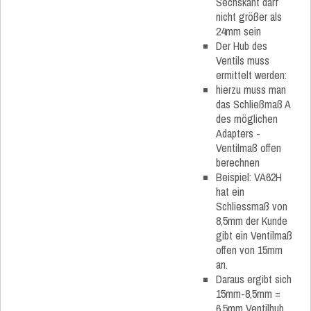
Sechskant darf
nicht größer als
24mm sein
Der Hub des
Ventils muss
ermittelt werden:
hierzu muss man
das Schließmaß A
des möglichen
Adapters -
Ventilmaß offen
berechnen
Beispiel: VA62H
hat ein
Schliessmaß von
8,5mm der Kunde
gibt ein Ventilmaß
offen von 15mm
an.
Daraus ergibt sich
15mm-8,5mm =
6,5mm Ventilhub.