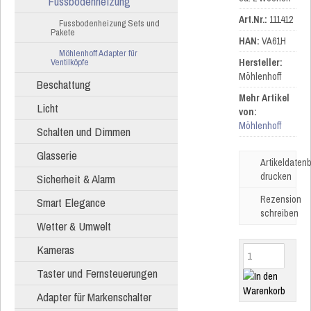
Fussbodenheizung
Art.Nr.:
111412
Fussbodenheizung Sets und
Pakete
HAN:
VA61H
Möhlenhoff Adapter für
Ventilköpfe
Hersteller:
Möhlenhoff
Beschattung
Mehr Artikel
Licht
von:
Möhlenhoff
Schalten und Dimmen
Glasserie
Artikeldatenb
drucken
Sicherheit & Alarm
Rezension
Smart Elegance
schreiben
Wetter & Umwelt
Kameras
Taster und Fernsteuerungen
Adapter für Markenschalter