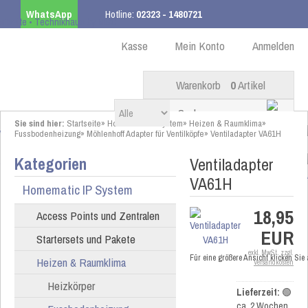
WhatsApp
Hotline:
02323 - 1480721
Kostenloser Versand
ab 99,00 € innerhalb DE
Kasse
Mein Konto
Anmelden
Warenkorb
0
Artikel
Sie sind hier:
Startseite
»
Homematic IP System
»
Heizen & Raumklima
»
Fussbodenheizung
»
Möhlenhoff Adapter für Ventilköpfe
»
Ventiladapter VA61H
Kategorien
Ventiladapter
VA61H
Homematic IP System
18,95
Access Points und Zentralen
EUR
Startersets und Pakete
exkl. MwSt. zzgl.
Für eine größere Ansicht klicken Sie
Heizen & Raumklima
Versandkosten
Heizkörper
Lieferzeit:
🟢
ca. 2 Wochen