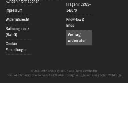
Kundeninformationen
Fragen? 02323-
Impressum
148070
Widerrufsrecht
KnowHow &
Infos
Batteriegesetz
(BattG)
Vertrag
widerrufen
Cookie
Einstellungen
© 2026 Technikhaus by MSC • Alle Rechte vorbehalten
modified eCommerce Shopsoftware © 2009-2026 • Design & Programmierung Rehm Webdesign