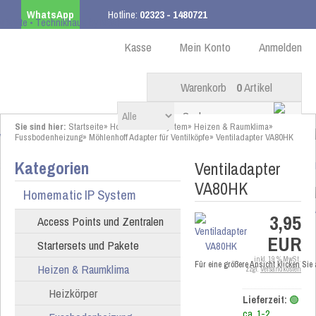
WhatsApp
Hotline:
02323 - 1480721
Kostenloser Versand
ab 99,00 € innerhalb DE
Kasse
Mein Konto
Anmelden
Warenkorb
0
Artikel
Sie sind hier:
Startseite
»
Homematic IP System
»
Heizen & Raumklima
»
Fussbodenheizung
»
Möhlenhoff Adapter für Ventilköpfe
»
Ventiladapter VA80HK
Kategorien
Ventiladapter
VA80HK
Homematic IP System
3,95
Access Points und Zentralen
EUR
Startersets und Pakete
inkl. 19 % MwSt.
Für eine größere Ansicht klicken Sie
Heizen & Raumklima
zzgl.
Versandkosten
Heizkörper
Lieferzeit:
🟢
ca. 1-2