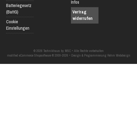
Infos
Batteriegesetz
(BattG)
Vertrag
widerrufen
Cookie
Einstellungen
© 2026 Technikhaus by MSC • Alle Rechte vorbehalten
modified eCommerce Shopsoftware © 2009-2026 • Design & Programmierung Rehm Webdesign