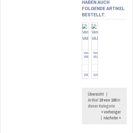
HABEN AUCH
FOLGENDE ARTIKEL
BESTELLT:
Ventiladapter
Ventiladapter
VA80H
VA10HK
108640
110937
Übersicht
|
Artikel
19 von 100
in
dieser Kategorie
« vorheriger
|
nächster »