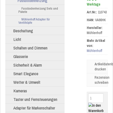
Fussbodenheizung
Werktage
Fussbodenheizung Sets und
Pakete
Art.Nr.:
110743
Möhlenhoff Adapter für
HAN:
VA80HK
Ventilköpfe
Hersteller:
Beschattung
Möhlenhoff
Licht
Mehr Artikel
von:
Schalten und Dimmen
Möhlenhoff
Glasserie
Artikeldatenb
Sicherheit & Alarm
drucken
Smart Elegance
Rezension
Wetter & Umwelt
schreiben
Kameras
Taster und Fernsteuerungen
Adapter für Markenschalter