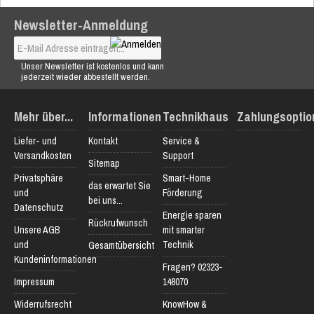
Newsletter-Anmeldung
Unser Newsletter ist kostenlos und kann
jederzeit wieder abbestellt werden.
Mehr über...
Informationen
Technikhaus
Zahlungsoptio
Liefer- und
Kontakt
Service &
Versandkosten
Support
Sitemap
Privatsphäre
Smart-Home
das erwartet Sie
und
Förderung
bei uns...
Datenschutz
Energie sparen
Rückrufwunsch
Unsere AGB
mit smarter
und
Technik
Gesamtübersicht
Kundeninformationen
Fragen? 02323-
Impressum
148070
Widerrufsrecht
KnowHow &